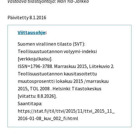
Vastaava tilastojohtaja: Mari Ylä-Jarkko
Päivitetty 8.1.2016
Viittausohje
:
Suomen virallinen tilasto (SVT):
Teollisuustuotannon volyymi-indeksi
[verkkojulkaisu].
ISSN=1796-3788.
Marraskuu
2015, Liitekuvio 2.
Teollisuustuotannon kausitasoitettu
muutosprosentti lokakuu 2015 /marraskuu
2015, TOL 2008 . Helsinki: Tilastokeskus
[viitattu: 8.8.2026].
Saantitapa:
https://stat.fi/til/ttvi/2015/11/ttvi_2015_11_
2016-01-08_kuv_002_fi.html