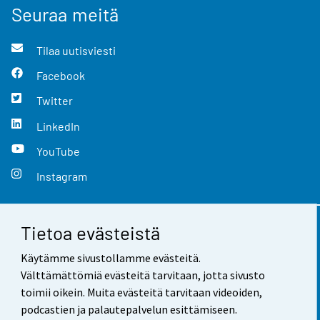
Seuraa meitä
Tilaa uutisviesti
Facebook
Twitter
LinkedIn
YouTube
Instagram
Tietoa evästeistä
Yhteystiedot
Käytämme sivustollamme evästeitä.
Palaute
Välttämättömiä evästeitä tarvitaan, jotta sivusto
toimii oikein. Muita evästeitä tarvitaan videoiden,
Käyttöehdot
podcastien ja palautepalvelun esittämiseen.