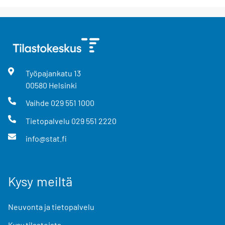
Työpajankatu
13
00580
Helsinki
Vaihde
029 551 1000
Tietopalvelu
029 551 2220
info@stat.fi
Kysy meiltä
Neuvonta ja tietopalvelu
Kysy tilastoista