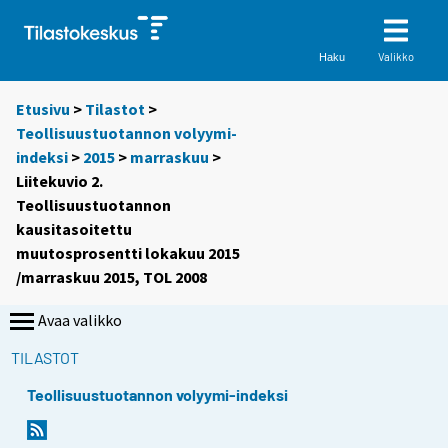
Valikko
Haku
Etusivu
>
Tilastot
>
Teollisuustuotannon volyymi-
indeksi
>
2015
>
marraskuu
>
Liitekuvio 2.
Teollisuustuotannon
kausitasoitettu
muutosprosentti lokakuu 2015
/marraskuu 2015, TOL 2008
Avaa valikko
TILASTOT
Teollisuustuotannon volyymi-indeksi