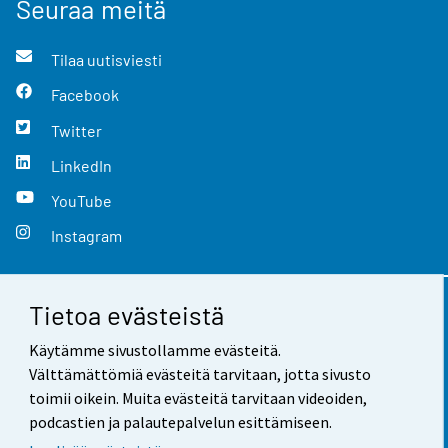
Seuraa meitä
Tilaa uutisviesti
Facebook
Twitter
LinkedIn
YouTube
Instagram
Tietoa evästeistä
Yhteystiedot
Käytämme sivustollamme evästeitä.
Palaute
Välttämättömiä evästeitä tarvitaan, jotta sivusto
toimii oikein. Muita evästeitä tarvitaan videoiden,
Käyttöehdot
podcastien ja palautepalvelun esittämiseen.
Tietosuoja