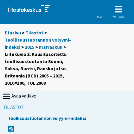
Valikko
Haku
Etusivu
>
Tilastot
>
Teollisuustuotannon volyymi-
indeksi
>
2015
>
marraskuu
>
Liitekuvio 3. Kausitasoitettu
teollisuustuotanto Suomi,
Saksa, Ruotsi, Ranska ja Iso-
Britannia (BCD) 2005 – 2015,
2010=100, TOL 2008
Avaa valikko
TILASTOT
Teollisuustuotannon volyymi-indeksi