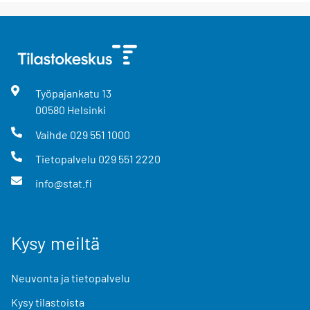
Työpajankatu
13
00580
Helsinki
Vaihde
029 551 1000
Tietopalvelu
029 551 2220
info@stat.fi
Kysy meiltä
Neuvonta ja tietopalvelu
Kysy tilastoista