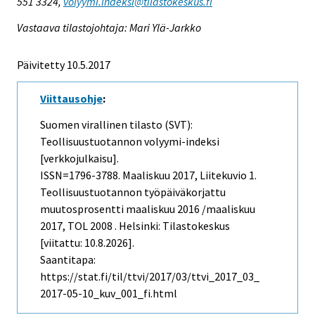
551 3324,
volyymi.indeksi@tilastokeskus.fi
Vastaava tilastojohtaja: Mari Ylä-Jarkko
Päivitetty 10.5.2017
Viittausohje
:
Suomen virallinen tilasto (SVT):
Teollisuustuotannon volyymi-indeksi
[verkkojulkaisu].
ISSN=1796-3788.
Maaliskuu
2017, Liitekuvio 1.
Teollisuustuotannon työpäiväkorjattu
muutosprosentti maaliskuu 2016 /maaliskuu
2017, TOL 2008 . Helsinki: Tilastokeskus
[viitattu: 10.8.2026].
Saantitapa:
https://stat.fi/til/ttvi/2017/03/ttvi_2017_03_
2017-05-10_kuv_001_fi.html