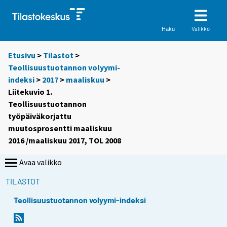
Valikko
Haku
Etusivu
>
Tilastot
>
Teollisuustuotannon volyymi-
indeksi
>
2017
>
maaliskuu
>
Liitekuvio 1.
Teollisuustuotannon
työpäiväkorjattu
muutosprosentti maaliskuu
2016 /maaliskuu 2017, TOL 2008
Avaa valikko
TILASTOT
Teollisuustuotannon volyymi-indeksi