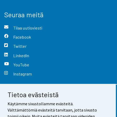
Seuraa meitä
Tilaa uutisviesti
Facebook
Twitter
LinkedIn
YouTube
Instagram
Tietoa evästeistä
Yhteystiedot
Käytämme sivustollamme evästeitä.
Palaute
Välttämättömiä evästeitä tarvitaan, jotta sivusto
toimii oikein. Muita evästeitä tarvitaan videoiden,
Käyttöehdot