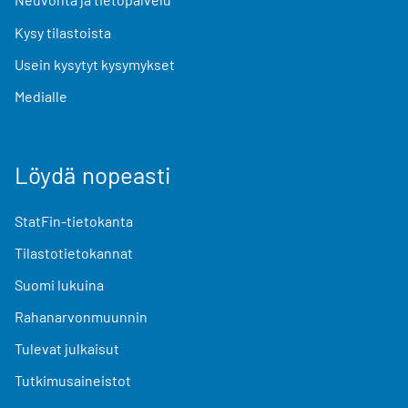
Kysy tilastoista
Usein kysytyt kysymykset
Medialle
Löydä nopeasti
StatFin-tietokanta
Tilastotietokannat
Suomi lukuina
Rahanarvonmuunnin
Tulevat julkaisut
Tutkimusaineistot