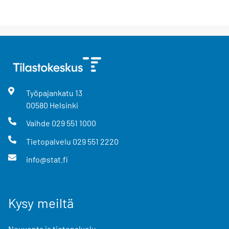
Työpajankatu
13
00580
Helsinki
Vaihde
029 551 1000
Tietopalvelu
029 551 2220
info@stat.fi
Kysy meiltä
Neuvonta ja tietopalvelu