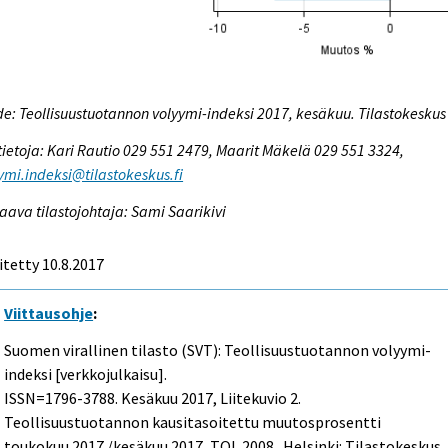
e: Teollisuustuotannon volyymi-indeksi 2017, kesäkuu. Tilastokeskus
tietoja: Kari Rautio 029 551 2479, Maarit Mäkelä 029 551 3324,
ymi.indeksi@tilastokeskus.fi
aava tilastojohtaja: Sami Saarikivi
itetty 10.8.2017
Viittausohje
:
Suomen virallinen tilasto (SVT): Teollisuustuotannon volyymi-
indeksi [verkkojulkaisu].
ISSN=1796-3788.
Kesäkuu
2017, Liitekuvio 2.
Teollisuustuotannon kausitasoitettu muutosprosentti
toukokuu 2017 /kesäkuu 2017, TOL 2008 . Helsinki: Tilastokeskus