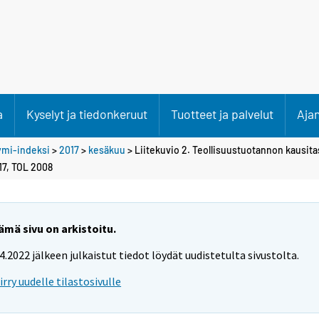
a
Kyselyt ja tiedonkeruut
Tuotteet ja palvelut
Aja
ymi-indeksi
>
2017
>
kesäkuu
> Liitekuvio 2. Teollisuustuotannon kausita
17, TOL 2008
ämä sivu on arkistoitu.
.4.2022 jälkeen julkaistut tiedot löydät uudistetulta sivustolta.
iirry uudelle tilastosivulle