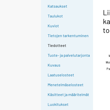
Katsaukset
Li
Taulukot
ka
Kuviot
to
Tietojen tarkentuminen
Tiedotteet
Tuote- ja palvelutarjonta
Kuvaus
Laatuselosteet
Menetelmäselosteet
Käsitteet ja määritelmät
Luokitukset