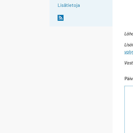
Lisätietoja
Lähd
Lisä
voly
Vast
Päiv