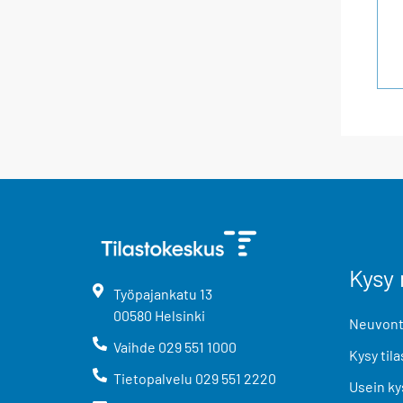
Kysy 
Työpajankatu
13
00580
Helsinki
Neuvonta
Vaihde
029 551 1000
Kysy tila
Tietopalvelu
029 551 2220
Usein ky