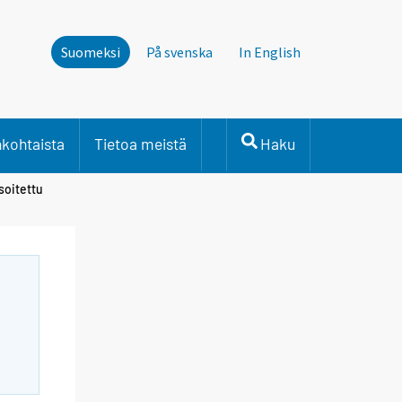
Suomeksi
På svenska
In English
nkohtaista
Tietoa meistä
Haku
soitettu