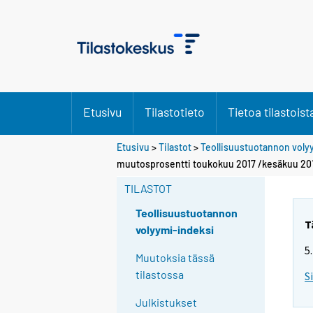
Etusivu
Tilastotieto
Tietoa tilastoist
Etusivu
>
Tilastot
>
Teollisuustuotannon voly
muutosprosentti toukokuu 2017 /kesäkuu 20
TILASTOT
Teollisuustuotannon
T
volyymi-indeksi
5
Muutoksia tässä
tilastossa
S
Julkistukset