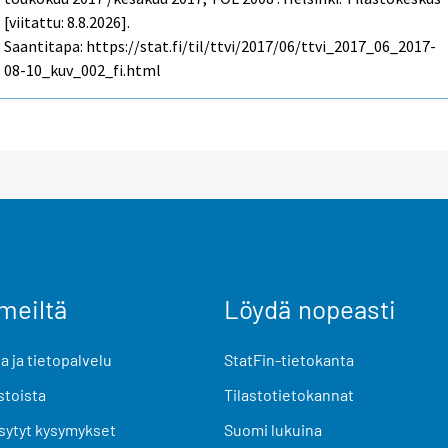
[viitattu: 8.8.2026].
Saantitapa: https://stat.fi/til/ttvi/2017/06/ttvi_2017_06_2017-
08-10_kuv_002_fi.html
meiltä
Löydä nopeasti
 ja tietopalvelu
StatFin-tietokanta
stoista
Tilastotietokannat
sytyt kysymykset
Suomi lukuina