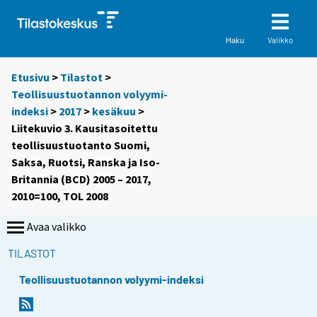
Valikko
Haku
Etusivu
>
Tilastot
>
Teollisuustuotannon volyymi-
indeksi
>
2017
>
kesäkuu
>
Liitekuvio 3. Kausitasoitettu
teollisuustuotanto Suomi,
Saksa, Ruotsi, Ranska ja Iso-
Britannia (BCD) 2005 – 2017,
2010=100, TOL 2008
Avaa valikko
TILASTOT
Teollisuustuotannon volyymi-indeksi