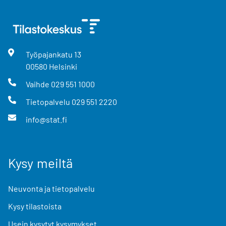
Työpajankatu
13
00580
Helsinki
Vaihde
029 551 1000
Tietopalvelu
029 551 2220
info@stat.fi
Kysy meiltä
Neuvonta ja tietopalvelu
Kysy tilastoista
Usein kysytyt kysymykset