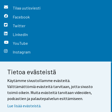
Tilaa uutisviesti
Facebook
Twitter
LinkedIn
YouTube
Instagram
Tietoa evästeistä
Yhteystiedot
Käytämme sivustollamme evästeitä.
Palaute
Välttämättömiä evästeitä tarvitaan, jotta sivusto
toimii oikein. Muita evästeitä tarvitaan videoiden,
Käyttöehdot
podcastien ja palautepalvelun esittämiseen.
Tietosuoja
Lue lisää evästeistä.