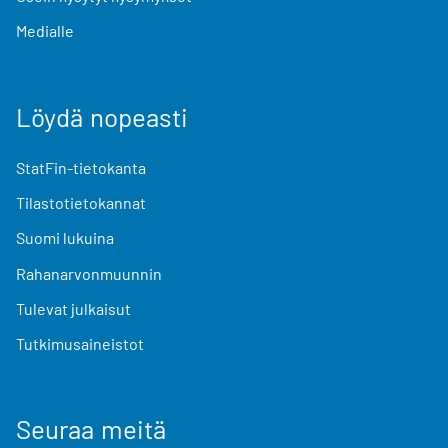
Medialle
Löydä nopeasti
StatFin-tietokanta
Tilastotietokannat
Suomi lukuina
Rahanarvonmuunnin
Tulevat julkaisut
Tutkimusaineistot
Seuraa meitä