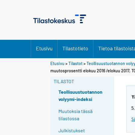
Etusivu
Tilastotieto
Tietoa tilastoist
Etusivu
>
Tilastot
>
Teollisuustuotannon voly
muutosprosentti elokuu 2016 /elokuu 2017, 
TILASTOT
Teollisuustuotannon
T
volyymi-indeksi
5
Muutoksia tässä
tilastossa
S
Julkistukset