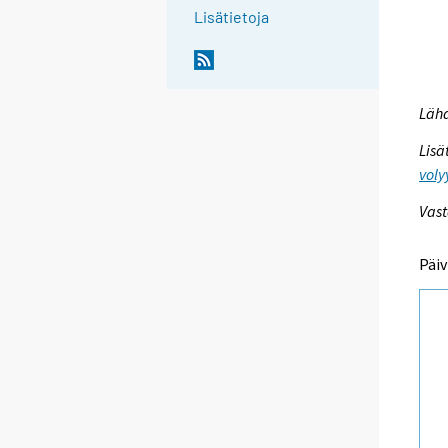
Lisätietoja
Lähd
Lisä
voly
Vast
Päiv