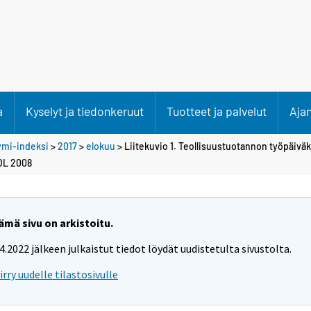
a
Kyselyt ja tiedonkeruut
Tuotteet ja palvelut
Aja
ymi-indeksi
>
2017
>
elokuu
> Liitekuvio 1. Teollisuustuotannon työpäiväk
TOL 2008
ämä sivu on arkistoitu.
.4.2022 jälkeen julkaistut tiedot löydät uudistetulta sivustolta.
iirry uudelle tilastosivulle