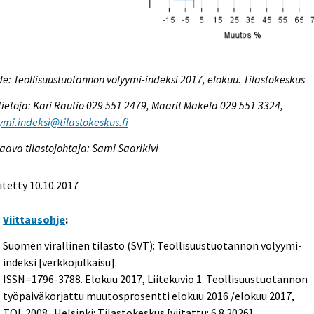
e: Teollisuustuotannon volyymi-indeksi 2017, elokuu. Tilastokeskus
tietoja: Kari Rautio 029 551 2479, Maarit Mäkelä 029 551 3324,
ymi.indeksi@tilastokeskus.fi
aava tilastojohtaja: Sami Saarikivi
itetty 10.10.2017
Viittausohje
:
Suomen virallinen tilasto (SVT): Teollisuustuotannon volyymi-
indeksi [verkkojulkaisu].
ISSN=1796-3788.
Elokuu
2017, Liitekuvio 1. Teollisuustuotannon
työpäiväkorjattu muutosprosentti elokuu 2016 /elokuu 2017,
TOL 2008 . Helsinki: Tilastokeskus [viitattu: 6.8.2026].