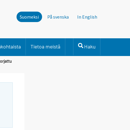
Suomeksi
På svenska
In English
nkohtaista
Tietoa meistä
Haku
orjattu