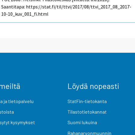
Saantitapa: https://stat.fi/til/ttvi/2017/08/ttvi_2017_08_2017-
10-10_kuv_001_fi.html
meiltä
Löydä nopeasti
 ja tietopalvelu
StatFin-tietokanta
stoista
Tilastotietokannat
sytyt kysymykset
Suomi lukuina
Rahanarvonmuunnin