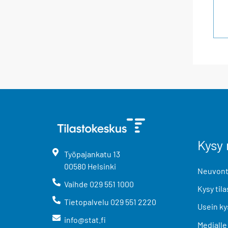
Kysy 
Työpajankatu
13
00580
Helsinki
Neuvonta
Vaihde
029 551 1000
Kysy tila
Tietopalvelu
029 551 2220
Usein ky
info@stat.fi
Medialle