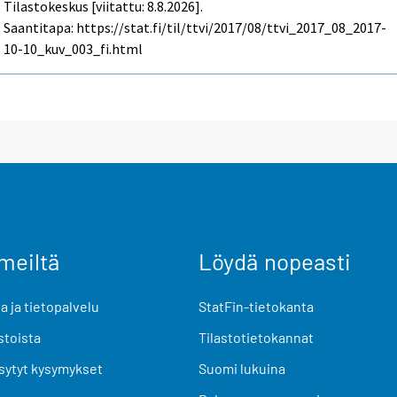
Tilastokeskus [viitattu: 8.8.2026].
Saantitapa: https://stat.fi/til/ttvi/2017/08/ttvi_2017_08_2017-
10-10_kuv_003_fi.html
meiltä
Löydä nopeasti
 ja tietopalvelu
StatFin-tietokanta
stoista
Tilastotietokannat
sytyt kysymykset
Suomi lukuina