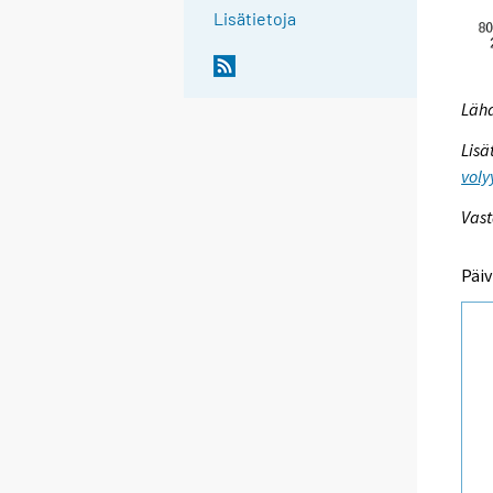
Lisätietoja
Lähd
Lisä
voly
Vast
Päiv