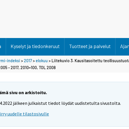
a
Kyselyt ja tiedonkeruut
Tuotteet ja palvelut
Aja
ymi-indeksi
>
2017
>
elokuu
> Liitekuvio 3. Kausitasoitettu teollisuustuo
2005 – 2017, 2010=100, TOL 2008
ämä sivu on arkistoitu.
.4.2022 jälkeen julkaistut tiedot löydät uudistetulta sivustolta.
iirry uudelle tilastosivulle