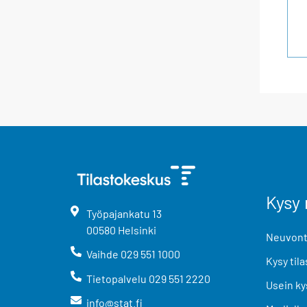
Kysy 
Työpajankatu
13
00580
Helsinki
Neuvonta
Vaihde
029 551 1000
Kysy tila
Tietopalvelu
029 551 2220
Usein ky
info@stat.fi