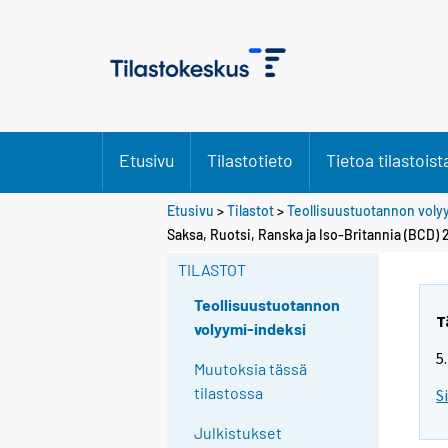
Etusivu
Tilastotieto
Tietoa tilastoist
Etusivu
>
Tilastot
>
Teollisuustuotannon voly
Saksa, Ruotsi, Ranska ja Iso-Britannia (BCD) 
TILASTOT
Teollisuustuotannon
T
volyymi-indeksi
5
Muutoksia tässä
tilastossa
S
Julkistukset