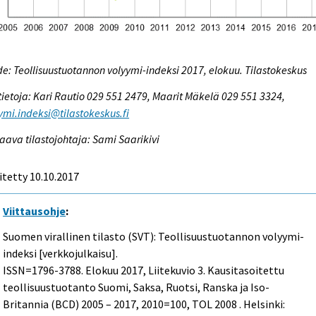
e: Teollisuustuotannon volyymi-indeksi 2017, elokuu. Tilastokeskus
tietoja: Kari Rautio 029 551 2479, Maarit Mäkelä 029 551 3324,
ymi.indeksi@tilastokeskus.fi
aava tilastojohtaja: Sami Saarikivi
itetty 10.10.2017
Viittausohje
:
Suomen virallinen tilasto (SVT): Teollisuustuotannon volyymi-
indeksi [verkkojulkaisu].
ISSN=1796-3788.
Elokuu
2017, Liitekuvio 3. Kausitasoitettu
teollisuustuotanto Suomi, Saksa, Ruotsi, Ranska ja Iso-
Britannia (BCD) 2005 – 2017, 2010=100, TOL 2008 . Helsinki: