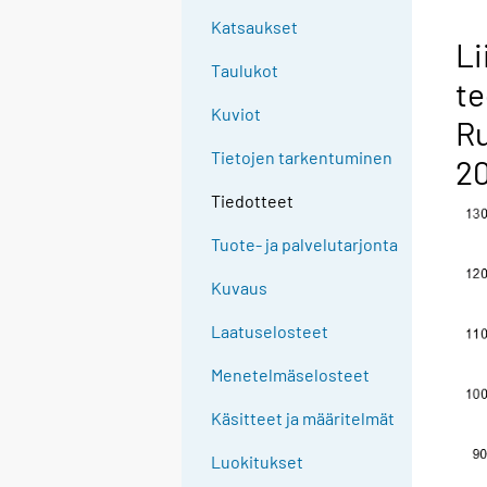
Katsaukset
Li
Taulukot
te
Kuviot
Ru
Tietojen tarkentuminen
20
Tiedotteet
Tuote- ja palvelutarjonta
Kuvaus
Laatuselosteet
Menetelmäselosteet
Käsitteet ja määritelmät
Luokitukset