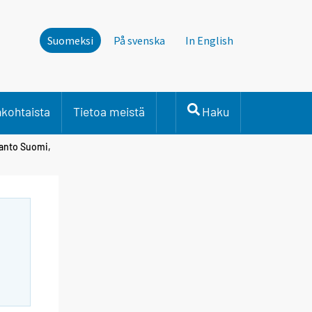
Suomeksi
På svenska
In English
nkohtaista
Tietoa meistä
Haku
tanto Suomi,