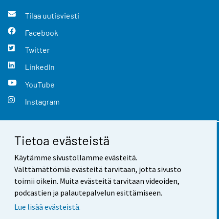
Tilaa uutisviesti
Facebook
Twitter
LinkedIn
YouTube
Instagram
Tietoa evästeistä
Yhteystiedot
Käytämme sivustollamme evästeitä.
Palaute
Välttämättömiä evästeitä tarvitaan, jotta sivusto
toimii oikein. Muita evästeitä tarvitaan videoiden,
Käyttöehdot
podcastien ja palautepalvelun esittämiseen.
Tietosuoja
Lue lisää evästeistä.