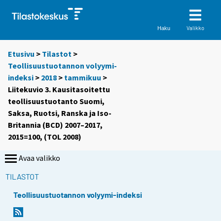
Valikko
Haku
Etusivu
>
Tilastot
>
Teollisuustuotannon volyymi-
indeksi
>
2018
>
tammikuu
>
Liitekuvio 3. Kausitasoitettu
teollisuustuotanto Suomi,
Saksa, Ruotsi, Ranska ja Iso-
Britannia (BCD) 2007–2017,
2015=100, (TOL 2008)
Avaa valikko
TILASTOT
Teollisuustuotannon volyymi-indeksi