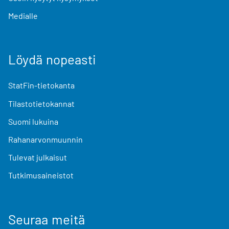
Medialle
Löydä nopeasti
StatFin-tietokanta
Tilastotietokannat
Suomi lukuina
Rahanarvonmuunnin
Tulevat julkaisut
Tutkimusaineistot
Seuraa meitä