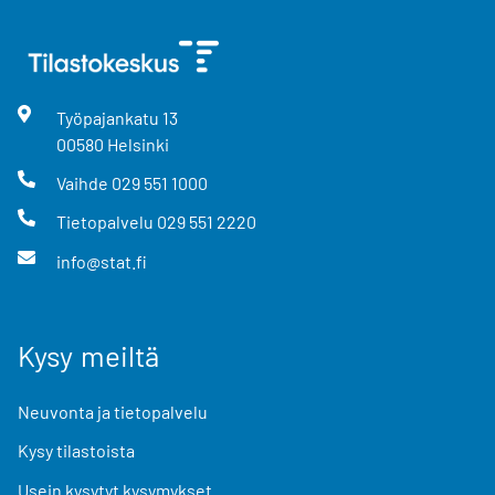
Työpajankatu
13
00580
Helsinki
Vaihde
029 551 1000
Tietopalvelu
029 551 2220
info@stat.fi
Kysy meiltä
Neuvonta ja tietopalvelu
Kysy tilastoista
Usein kysytyt kysymykset