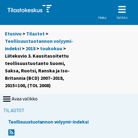
Valikko
Haku
Etusivu
>
Tilastot
>
Teollisuustuotannon volyymi-
indeksi
>
2018
>
toukokuu
>
Liitekuvio 3. Kausitasoitettu
teollisuustuotanto Suomi,
Saksa, Ruotsi, Ranska ja Iso-
Britannia (BCD) 2007–2018,
2015=100, (TOL 2008)
Avaa valikko
TILASTOT
Teollisuustuotannon volyymi-indeksi