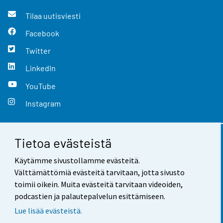
Tilaa uutisviesti
Facebook
Twitter
LinkedIn
YouTube
Instagram
Tietoa evästeistä
Yhteystiedot
Käytämme sivustollamme evästeitä.
Palaute
Välttämättömiä evästeitä tarvitaan, jotta sivusto
toimii oikein. Muita evästeitä tarvitaan videoiden,
Käyttöehdot
podcastien ja palautepalvelun esittämiseen.
Tietosuoja
Lue lisää evästeistä.