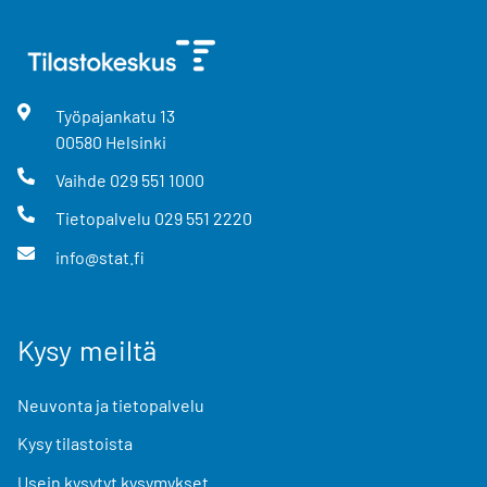
Työpajankatu
13
00580
Helsinki
Vaihde
029 551 1000
Tietopalvelu
029 551 2220
info@stat.fi
Kysy meiltä
Neuvonta ja tietopalvelu
Kysy tilastoista
Usein kysytyt kysymykset