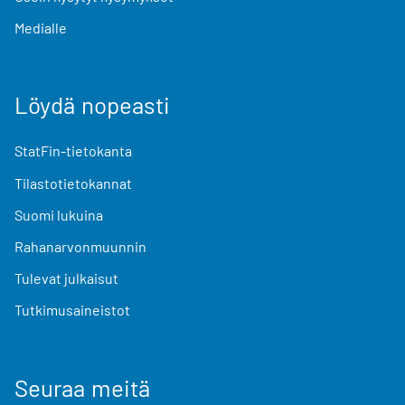
Medialle
Löydä nopeasti
StatFin-tietokanta
Tilastotietokannat
Suomi lukuina
Rahanarvonmuunnin
Tulevat julkaisut
Tutkimusaineistot
Seuraa meitä