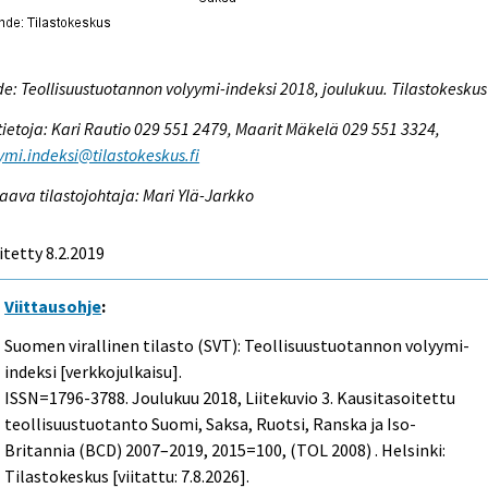
e: Teollisuustuotannon volyymi-indeksi 2018, joulukuu. Tilastokeskus
tietoja: Kari Rautio 029 551 2479, Maarit Mäkelä 029 551 3324,
ymi.indeksi@tilastokeskus.fi
aava tilastojohtaja: Mari Ylä-Jarkko
itetty 8.2.2019
Viittausohje
:
Suomen virallinen tilasto (SVT): Teollisuustuotannon volyymi-
indeksi [verkkojulkaisu].
ISSN=1796-3788.
Joulukuu
2018, Liitekuvio 3. Kausitasoitettu
teollisuustuotanto Suomi, Saksa, Ruotsi, Ranska ja Iso-
Britannia (BCD) 2007–2019, 2015=100, (TOL 2008) . Helsinki:
Tilastokeskus [viitattu: 7.8.2026].