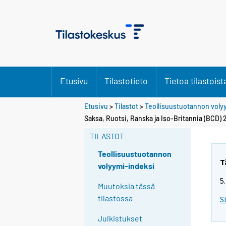
Etusivu
Tilastotieto
Tietoa tilastoist
Etusivu
>
Tilastot
>
Teollisuustuotannon voly
Saksa, Ruotsi, Ranska ja Iso-Britannia (BCD)
TILASTOT
Teollisuustuotannon
T
volyymi-indeksi
5
Muutoksia tässä
tilastossa
S
Julkistukset