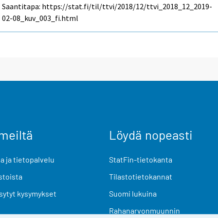
Saantitapa: https://stat.fi/til/ttvi/2018/12/ttvi_2018_12_2019-
02-08_kuv_003_fi.html
meiltä
Löydä nopeasti
 ja tietopalvelu
StatFin-tietokanta
stoista
Tilastotietokannat
sytyt kysymykset
Suomi lukuina
Rahanarvonmuunnin