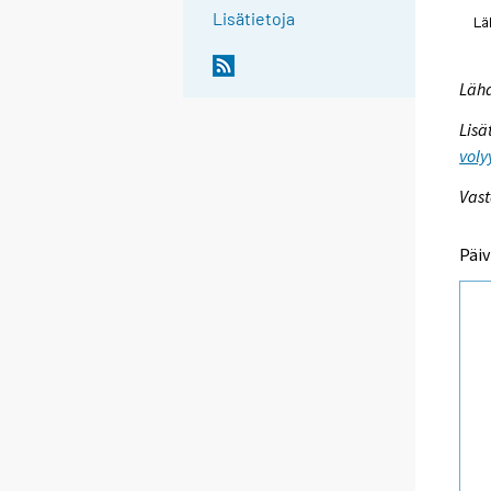
Lisätietoja
Lähd
Lisä
voly
Vast
Päiv