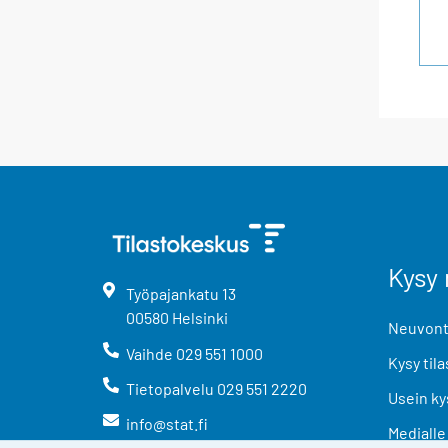
Kysy 
Työpajankatu
13
00580
Helsinki
Neuvonta
Vaihde
029 551 1000
Kysy tila
Tietopalvelu
029 551 2220
Usein ky
info@stat.fi
Medialle