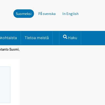
Suomeksi
På svenska
In English
nkohtaista
Tietoa meistä
Haku
uotanto Suomi,