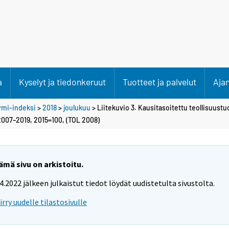
a
Kyselyt ja tiedonkeruut
Tuotteet ja palvelut
Aja
ymi-indeksi
>
2018
>
joulukuu
> Liitekuvio 3. Kausitasoitettu teollisuust
 2007–2019, 2015=100, (TOL 2008)
ämä sivu on arkistoitu.
.4.2022 jälkeen julkaistut tiedot löydät uudistetulta sivustolta.
iirry uudelle tilastosivulle