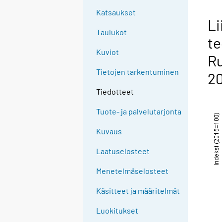
Katsaukset
Li
Taulukot
te
Kuviot
Ru
Tietojen tarkentuminen
20
Tiedotteet
Tuote- ja palvelutarjonta
Kuvaus
Laatuselosteet
Menetelmäselosteet
Käsitteet ja määritelmät
Luokitukset