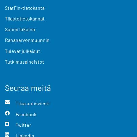
StatFin-tietokanta
Tilastotietokannat
Suomi lukuina
Rahanarvonmuunnin
Tulevat julkaisut
Tutkimusaineistot
Seuraa meitä
Tilaa uutisviesti
Facebook
Twitter
LinkedIn