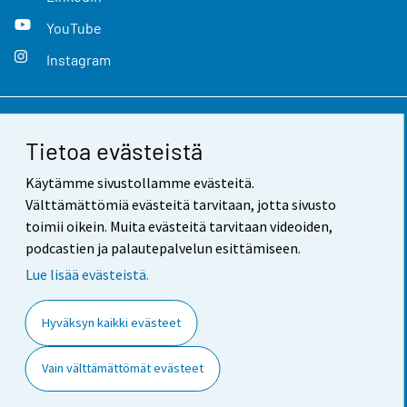
YouTube
Instagram
Yhteystiedot
Tietoa evästeistä
Palaute
Käytämme sivustollamme evästeitä.
Välttämättömiä evästeitä tarvitaan, jotta sivusto
Käyttöehdot
toimii oikein. Muita evästeitä tarvitaan videoiden,
Tietosuoja
podcastien ja palautepalvelun esittämiseen.
Lue lisää evästeistä.
Saavutettavuus
Tietoa sivustosta
Hyväksyn kaikki evästeet
Evästeasetukset
Vain välttämättömät evästeet