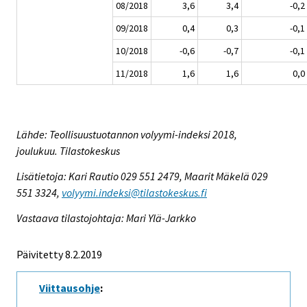
08/2018
3,6
3,4
-0,2
09/2018
0,4
0,3
-0,1
10/2018
-0,6
-0,7
-0,1
11/2018
1,6
1,6
0,0
Lähde: Teollisuustuotannon volyymi-indeksi 2018,
joulukuu. Tilastokeskus
Lisätietoja: Kari Rautio 029 551 2479, Maarit Mäkelä 029
551 3324,
volyymi.indeksi@tilastokeskus.fi
Vastaava tilastojohtaja: Mari Ylä-Jarkko
Päivitetty 8.2.2019
Viittausohje
: