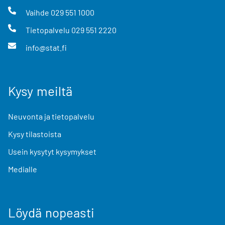
Vaihde
029 551 1000
Tietopalvelu
029 551 2220
info@stat.fi
Kysy meiltä
Neuvonta ja tietopalvelu
Kysy tilastoista
Usein kysytyt kysymykset
Medialle
Löydä nopeasti