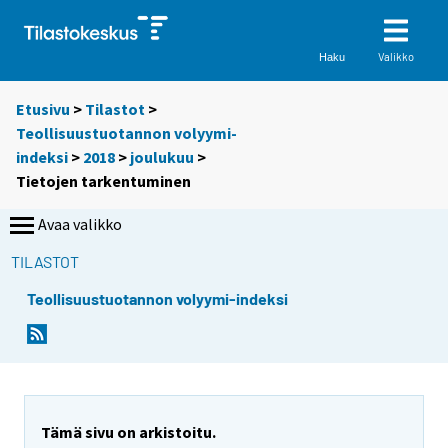
Valikko
Haku
Etusivu
>
Tilastot
>
Teollisuustuotannon volyymi-
indeksi
>
2018
>
joulukuu
>
Tietojen tarkentuminen
Avaa valikko
TILASTOT
Teollisuustuotannon volyymi-indeksi
Tämä sivu on arkistoitu.