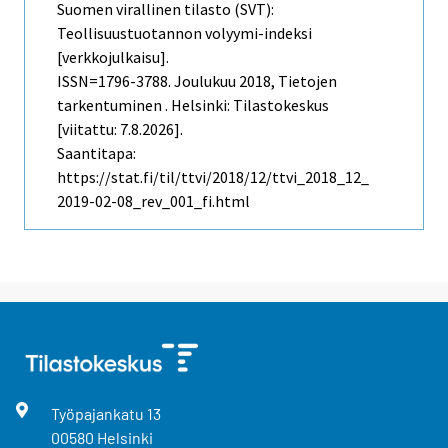
Suomen virallinen tilasto (SVT):
Teollisuustuotannon volyymi-indeksi
[verkkojulkaisu].
ISSN=1796-3788.
Joulukuu
2018, Tietojen
tarkentuminen . Helsinki: Tilastokeskus
[viitattu: 7.8.2026].
Saantitapa:
https://stat.fi/til/ttvi/2018/12/ttvi_2018_12_
2019-02-08_rev_001_fi.html
Työpajankatu
13
00580
Helsinki