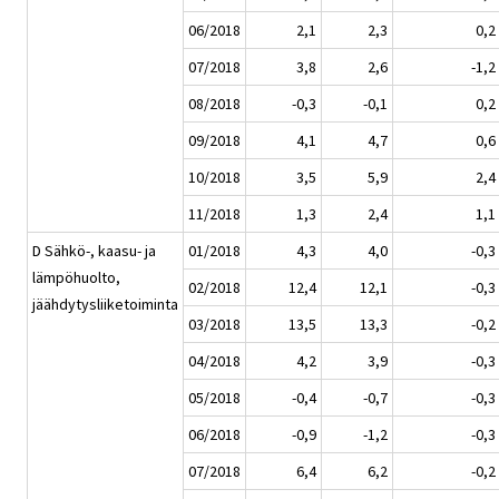
06/2018
2,1
2,3
0,2
07/2018
3,8
2,6
-1,2
08/2018
-0,3
-0,1
0,2
09/2018
4,1
4,7
0,6
10/2018
3,5
5,9
2,4
11/2018
1,3
2,4
1,1
D Sähkö-, kaasu- ja
01/2018
4,3
4,0
-0,3
lämpöhuolto,
02/2018
12,4
12,1
-0,3
jäähdytysliiketoiminta
03/2018
13,5
13,3
-0,2
04/2018
4,2
3,9
-0,3
05/2018
-0,4
-0,7
-0,3
06/2018
-0,9
-1,2
-0,3
07/2018
6,4
6,2
-0,2