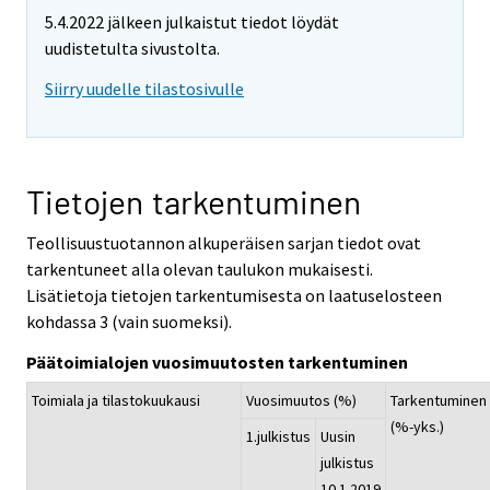
5.4.2022 jälkeen julkaistut tiedot löydät
uudistetulta sivustolta.
Siirry uudelle tilastosivulle
Tietojen tarkentuminen
Teollisuustuotannon alkuperäisen sarjan tiedot ovat
tarkentuneet alla olevan taulukon mukaisesti.
Lisätietoja tietojen tarkentumisesta on laatuselosteen
kohdassa 3 (vain suomeksi).
Päätoimialojen vuosimuutosten tarkentuminen
Toimiala ja tilastokuukausi
Vuosimuutos (%)
Tarkentuminen
(%-yks.)
1.julkistus
Uusin
julkistus
10.1.2019