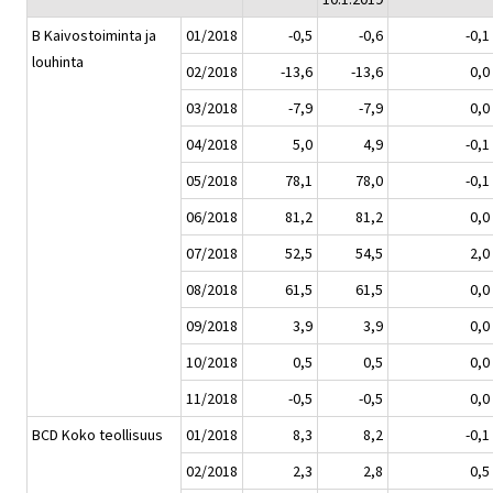
B Kaivostoiminta ja
01/2018
-0,5
-0,6
-0,1
louhinta
02/2018
-13,6
-13,6
0,0
03/2018
-7,9
-7,9
0,0
04/2018
5,0
4,9
-0,1
05/2018
78,1
78,0
-0,1
06/2018
81,2
81,2
0,0
07/2018
52,5
54,5
2,0
08/2018
61,5
61,5
0,0
09/2018
3,9
3,9
0,0
10/2018
0,5
0,5
0,0
11/2018
-0,5
-0,5
0,0
BCD Koko teollisuus
01/2018
8,3
8,2
-0,1
02/2018
2,3
2,8
0,5