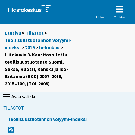
Valikko
Haku
Etusivu
>
Tilastot
>
Teollisuustuotannon volyymi-
indeksi
>
2019
>
helmikuu
>
Liitekuvio 3. Kausitasoitettu
teollisuustuotanto Suomi,
Saksa, Ruotsi, Ranska ja Iso-
Britannia (BCD) 2007–2019,
2015=100, (TOL 2008)
Avaa valikko
TILASTOT
Teollisuustuotannon volyymi-indeksi