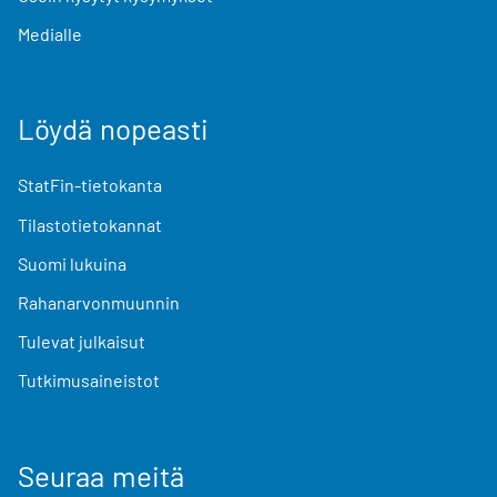
Medialle
Löydä nopeasti
StatFin-tietokanta
Tilastotietokannat
Suomi lukuina
Rahanarvonmuunnin
Tulevat julkaisut
Tutkimusaineistot
Seuraa meitä