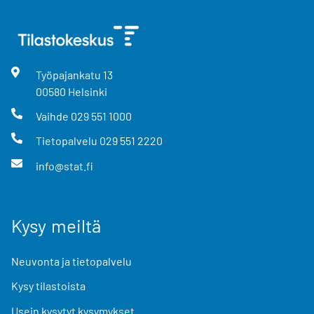
Työpajankatu
13
00580
Helsinki
Vaihde
029 551 1000
Tietopalvelu
029 551 2220
info@stat.fi
Kysy meiltä
Neuvonta ja tietopalvelu
Kysy tilastoista
Usein kysytyt kysymykset