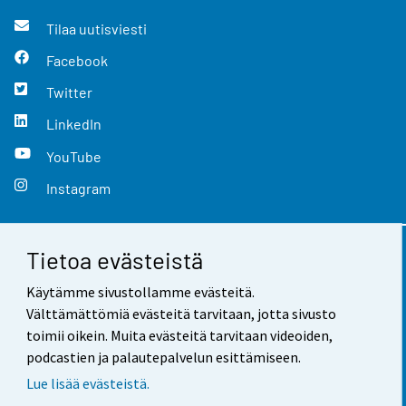
Tilaa uutisviesti
Facebook
Twitter
LinkedIn
YouTube
Instagram
Tietoa evästeistä
Yhteystiedot
Käytämme sivustollamme evästeitä.
Palaute
Välttämättömiä evästeitä tarvitaan, jotta sivusto
toimii oikein. Muita evästeitä tarvitaan videoiden,
Käyttöehdot
podcastien ja palautepalvelun esittämiseen.
Tietosuoja
Lue lisää evästeistä.