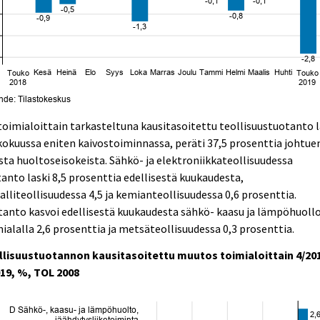
oimialoittain tarkasteltuna kausitasoitettu teollisuustuotanto l
okuussa eniten kaivostoiminnassa, peräti 37,5 prosenttia johtue
sta huoltoseisokeista. Sähkö- ja elektroniikkateollisuudessa
anto laski 8,5 prosenttia edellisestä kuukaudesta,
lliteollisuudessa 4,5 ja kemianteollisuudessa 0,6 prosenttia.
anto kasvoi edellisestä kuukaudesta sähkö- kaasu ja lämpöhuoll
ialalla 2,6 prosenttia ja metsäteollisuudessa 0,3 prosenttia.
llisuustuotannon kausitasoitettu muutos toimialoittain 4/20
019, %, TOL 2008