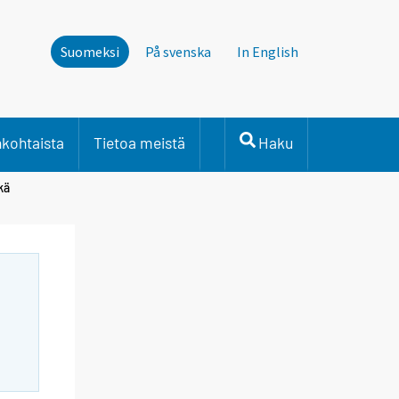
Suomeksi
På svenska
In English
nkohtaista
Tietoa meistä
Haku
kä