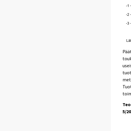
Päät
touk
usei
tuot
meta
Tuot
toim
Teo
5/2