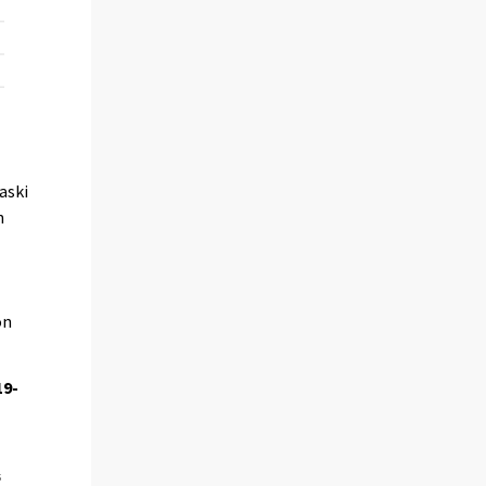
aski
n
on
19-