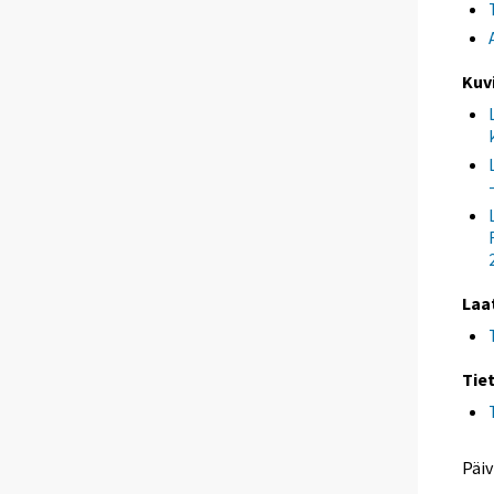
Kuv
Laa
Tie
Päiv