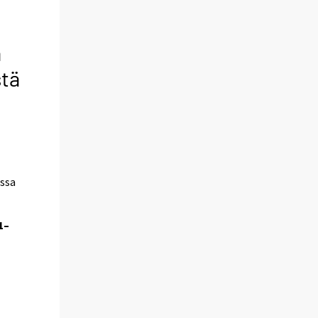
a
stä
ssa
1–