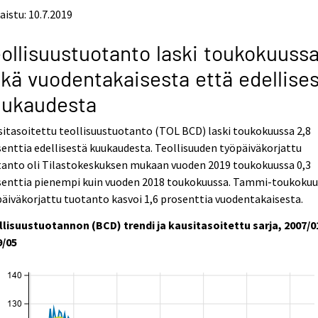
aistu: 10.7.2019
ollisuustuotanto laski toukokuuss
kä vuodentakaisesta että edellise
uukaudesta
itasoitettu teollisuustuotanto (TOL BCD) laski toukokuussa 2,8
enttia edellisestä kuukaudesta. Teollisuuden työpäiväkorjattu
tanto oli Tilastokeskuksen mukaan vuoden 2019 toukokuussa 0,3
senttia pienempi kuin vuoden 2018 toukokuussa. Tammi-toukokuu
äiväkorjattu tuotanto kasvoi 1,6 prosenttia vuodentakaisesta.
llisuustuotannon (BCD) trendi ja kausitasoitettu sarja, 2007/0
9/05