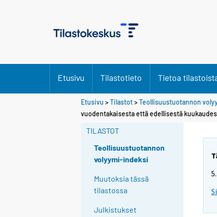
Etusivu
Tilastotieto
Tietoa tilastoist
Etusivu
>
Tilastot
>
Teollisuustuotannon voly
Y
Y
vuodentakaisesta että edellisestä kuukaudes
o
o
u
u
TILASTOT
a
a
r
r
Teollisuustuotannon
e
e
T
volyymi-indeksi
m
m
5
o
o
Muutoksia tässä
v
v
tilastossa
S
i
i
n
n
Julkistukset
g
g