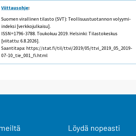
Viittausohje
:
Suomen virallinen tilasto (SVT): Teollisuustuotannon volyymi-
indeksi [verkkojulkaisu].
ISSN=1796-3788.
Toukokuu
2019. Helsinki: Tilastokeskus
[viitattu: 6.8.2026].
Saantitapa: https://stat.fi/til/ttvi/2019/05/ttvi_2019_05_2019-
07-10_tie_001_fi.html
meiltä
Löydä nopeasti