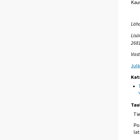
Kaus
Lähd
Lisä
268
Vast
Jul
Kat
Tau
Ti
Poi
lat