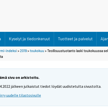
a
Kyselyt ja tiedonkeruut
Tuotteet ja palvelut
Aja
ymi-indeksi
>
2019
>
toukokuu
> Teollisuustuotanto laski toukokuussa se
ta
ämä sivu on arkistoitu.
.4.2022 jälkeen julkaistut tiedot löydät uudistetulta sivustolta.
iirry uudelle tilastosivulle