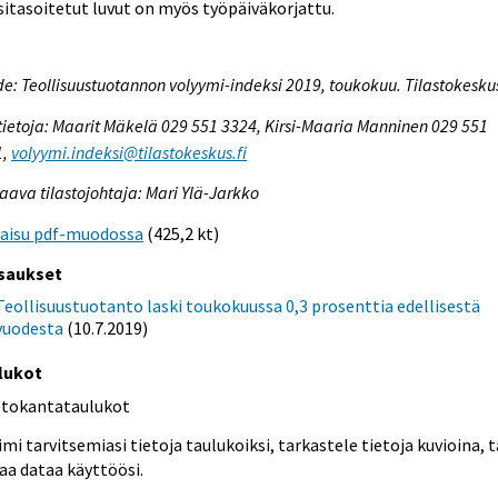
itasoitetut luvut on myös työpäiväkorjattu.
e: Teollisuustuotannon volyymi-indeksi 2019, toukokuu. Tilastokesku
tietoja: Maarit Mäkelä 029 551 3324, Kirsi-Maaria Manninen 029 551
1,
volyymi.indeksi@tilastokeskus.fi
aava tilastojohtaja: Mari Ylä-Jarkko
kaisu pdf-muodossa
(425,2 kt)
saukset
Teollisuustuotanto laski toukokuussa 0,3 prosenttia edellisestä
vuodesta
(10.7.2019)
lukot
etokantataulukot
mi tarvitsemiasi tietoja taulukoiksi, tarkastele tietoja kuvioina, t
aa dataa käyttöösi.