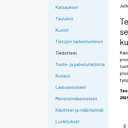
t
t
Julk
Katsaukset
o
o
a
a
Taulukot
Te
n
n
o
o
se
Kuviot
t
t
h
h
k
Tietojen tarkentuminen
e
e
r
r
Kaus
Tiedotteet
s
s
pros
e
e
Tuote- ja palvelutarjonta
tuo
r
r
v
v
pro
Kuvaus
i
i
työp
c
c
Laatuselosteet
e
e
Teo
.
.
201
Menetelmäselosteet
Käsitteet ja määritelmät
Luokitukset