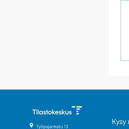
Kysy 
Työpajankatu
13