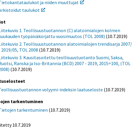
Tietokantataulukot ja niiden muuttujat
Arkistoidut taulukot
iot
Liitekuvio 1. Teollisuustuotannon (C) alatoimialojen kolmen
kuukauden työpäiväkorjattu vuosimuutos (TOL 2008)
(10.7.2019)
Liitekuvio 2. Teollisuustuotannon alatoimialojen trendisarja 2007
- 2019/05, TOL 2008
(10.7.2019)
Liitekuvio 3. Kausitasoitettu teollisuustuotanto Suomi, Saksa,
Ruotsi, Ranska ja Iso-Britannia (BCD) 2007 - 2019, 2015=100, (TOL
2008)
(10.7.2019)
tuselosteet
Teollisuustuotannon volyymi-indeksin laatuseloste
(10.7.2019)
tojen tarkentuminen
Tietojen tarkentuminen
(10.7.2019)
itetty 10.7.2019