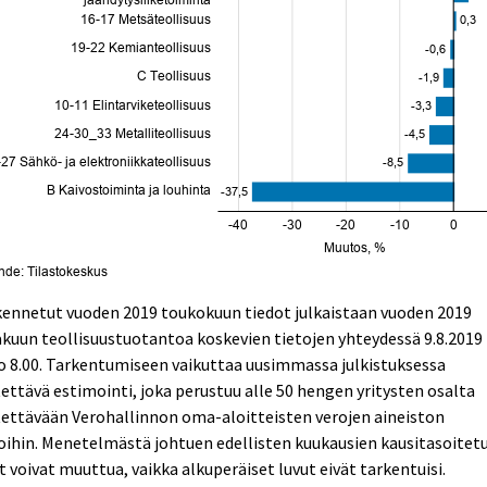
kennetut vuoden 2019 toukokuun tiedot julkaistaan vuoden 2019
kuun teollisuustuotantoa koskevien tietojen yhteydessä 9.8.2019
o 8.00. Tarkentumiseen vaikuttaa uusimmassa julkistuksessa
ettävä estimointi, joka perustuu alle 50 hengen yritysten osalta
ettävään Verohallinnon oma-aloitteisten verojen aineiston
oihin. Menetelmästä johtuen edellisten kuukausien kausitasoitet
t voivat muuttua, vaikka alkuperäiset luvut eivät tarkentuisi.