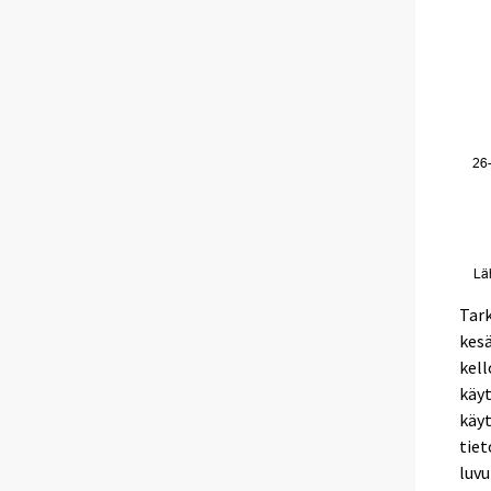
Tar
kesä
kell
käyt
käyt
tiet
luvu