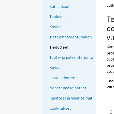
t
t
Julk
Katsaukset
o
o
a
a
Taulukot
Te
n
n
o
o
ed
Kuviot
t
t
h
h
vu
Tietojen tarkentuminen
e
e
r
r
Kaus
Tiedotteet
s
s
pros
e
e
Tuote- ja palvelutarjonta
tuo
r
r
v
v
pro
Kuvaus
i
i
työp
c
c
Laatuselosteet
e
e
Teo
.
.
201
Menetelmäselosteet
Käsitteet ja määritelmät
Luokitukset