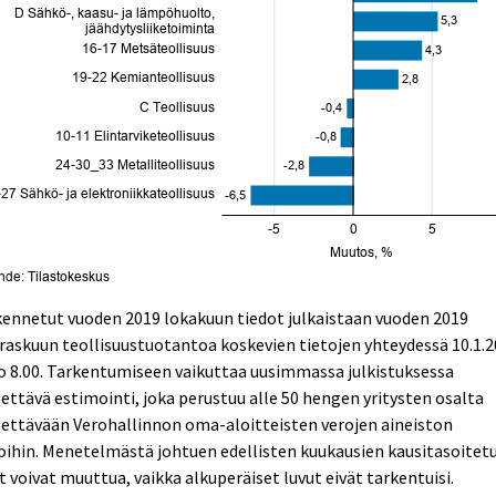
ennetut vuoden 2019 lokakuun tiedot julkaistaan vuoden 2019
askuun teollisuustuotantoa koskevien tietojen yhteydessä 10.1.
o 8.00. Tarkentumiseen vaikuttaa uusimmassa julkistuksessa
ettävä estimointi, joka perustuu alle 50 hengen yritysten osalta
ettävään Verohallinnon oma-aloitteisten verojen aineiston
oihin. Menetelmästä johtuen edellisten kuukausien kausitasoitet
t voivat muuttua, vaikka alkuperäiset luvut eivät tarkentuisi.