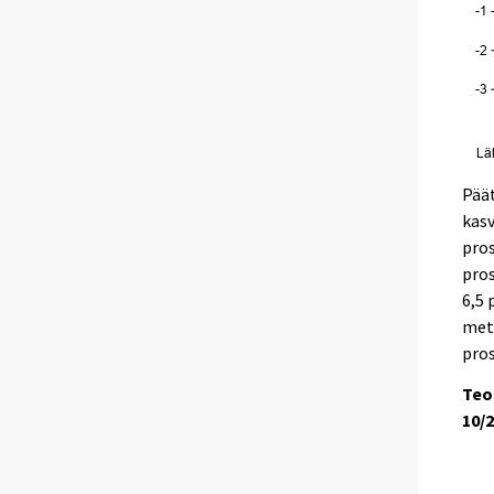
Päät
kasv
pros
pros
6,5 
meta
pros
Teo
10/