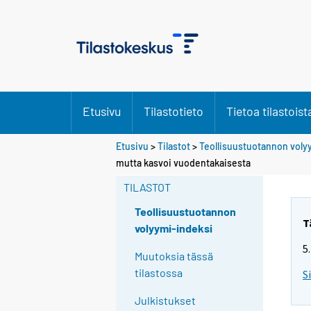
Etusivu
Tilastotieto
Tietoa tilastoist
Etusivu
>
Tilastot
>
Teollisuustuotannon voly
Y
Y
mutta kasvoi vuodentakaisesta
o
o
u
u
TILASTOT
a
a
r
r
Teollisuustuotannon
e
e
T
volyymi-indeksi
m
m
5
o
o
Muutoksia tässä
v
v
tilastossa
S
i
i
n
n
Julkistukset
g
g