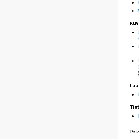
Kuv
Laa
Tie
Päiv