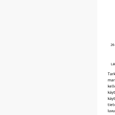
Tark
marr
kell
käyt
käyt
tiet
luvu