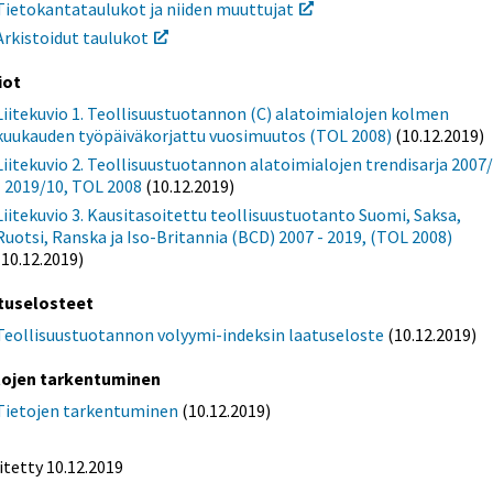
Tietokantataulukot ja niiden muuttujat
Arkistoidut taulukot
iot
Liitekuvio 1. Teollisuustuotannon (C) alatoimialojen kolmen
kuukauden työpäiväkorjattu vuosimuutos (TOL 2008)
(10.12.2019)
Liitekuvio 2. Teollisuustuotannon alatoimialojen trendisarja 2007
- 2019/10, TOL 2008
(10.12.2019)
Liitekuvio 3. Kausitasoitettu teollisuustuotanto Suomi, Saksa,
Ruotsi, Ranska ja Iso-Britannia (BCD) 2007 - 2019, (TOL 2008)
(10.12.2019)
tuselosteet
Teollisuustuotannon volyymi-indeksin laatuseloste
(10.12.2019)
tojen tarkentuminen
Tietojen tarkentuminen
(10.12.2019)
itetty 10.12.2019