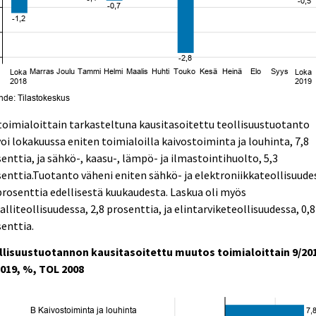
oimialoittain tarkasteltuna kausitasoitettu teollisuustuotanto
oi lokakuussa eniten toimialoilla kaivostoiminta ja louhinta, 7,8
enttia, ja sähkö-, kaasu-, lämpö- ja ilmastointihuolto, 5,3
enttia.Tuotanto väheni eniten sähkö- ja elektroniikkateollisuude
prosenttia edellisestä kuukaudesta. Laskua oli myös
lliteollisuudessa, 2,8 prosenttia, ja elintarviketeollisuudessa, 0,8
enttia.
llisuustuotannon kausitasoitettu muutos toimialoittain 9/20
2019, %, TOL 2008