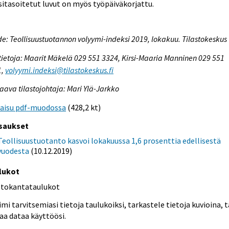
itasoitetut luvut on myös työpäiväkorjattu.
e: Teollisuustuotannon volyymi-indeksi 2019, lokakuu. Tilastokeskus
tietoja: Maarit Mäkelä 029 551 3324, Kirsi-Maaria Manninen 029 551
1,
volyymi.indeksi@tilastokeskus.fi
aava tilastojohtaja: Mari Ylä-Jarkko
kaisu pdf-muodossa
(428,2 kt)
saukset
Teollisuustuotanto kasvoi lokakuussa 1,6 prosenttia edellisestä
vuodesta
(10.12.2019)
lukot
etokantataulukot
mi tarvitsemiasi tietoja taulukoiksi, tarkastele tietoja kuvioina, t
aa dataa käyttöösi.