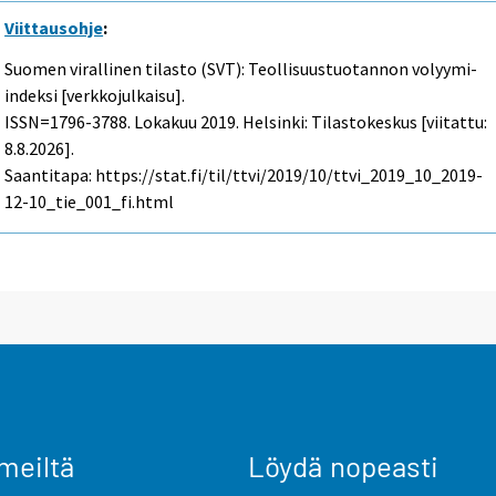
Viittausohje
:
Suomen virallinen tilasto (SVT): Teollisuustuotannon volyymi-
indeksi [verkkojulkaisu].
ISSN=1796-3788.
Lokakuu
2019. Helsinki: Tilastokeskus [viitattu:
8.8.2026].
Saantitapa: https://stat.fi/til/ttvi/2019/10/ttvi_2019_10_2019-
12-10_tie_001_fi.html
meiltä
Löydä nopeasti