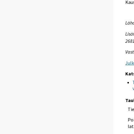
Kaus
Lähd
Lisä
268
Vast
Jul
Kat
Tau
Ti
Poi
lat