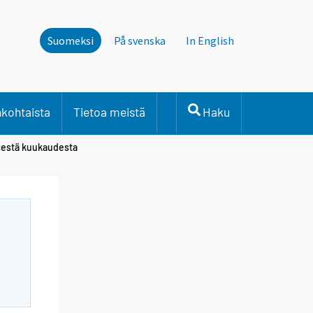
Suomeksi
På svenska
In English
nkohtaista
Tietoa meistä
Haku
isestä kuukaudesta