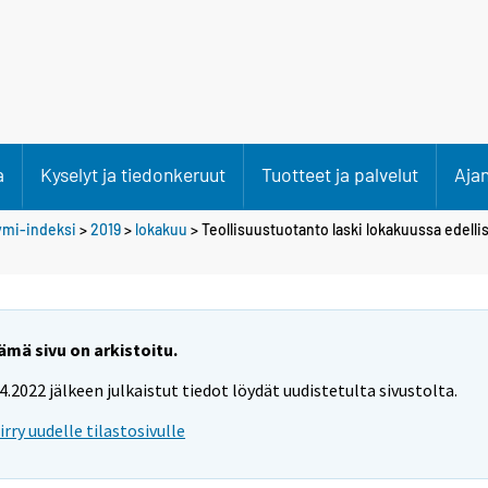
a
Kyselyt ja tiedonkeruut
Tuotteet ja palvelut
Aja
ymi-indeksi
>
2019
>
lokakuu
> Teollisuustuotanto laski lokakuussa edell
ämä sivu on arkistoitu.
.4.2022 jälkeen julkaistut tiedot löydät uudistetulta sivustolta.
iirry uudelle tilastosivulle