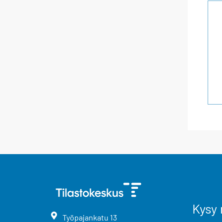
Kysy 
Työpajankatu
13