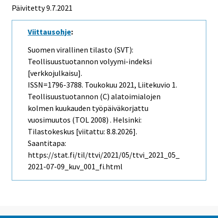
Päivitetty 9.7.2021
Viittausohje
:
Suomen virallinen tilasto (SVT):
Teollisuustuotannon volyymi-indeksi
[verkkojulkaisu].
ISSN=1796-3788.
Toukokuu
2021, Liitekuvio 1.
Teollisuustuotannon (C) alatoimialojen
kolmen kuukauden työpäiväkorjattu
vuosimuutos (TOL 2008) . Helsinki:
Tilastokeskus [viitattu: 8.8.2026].
Saantitapa:
https://stat.fi/til/ttvi/2021/05/ttvi_2021_05_
2021-07-09_kuv_001_fi.html