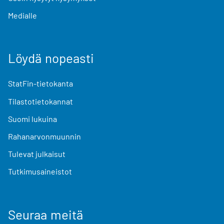
Medialle
Löydä nopeasti
StatFin-tietokanta
Tilastotietokannat
Suomi lukuina
Rahanarvonmuunnin
Tulevat julkaisut
Tutkimusaineistot
Seuraa meitä