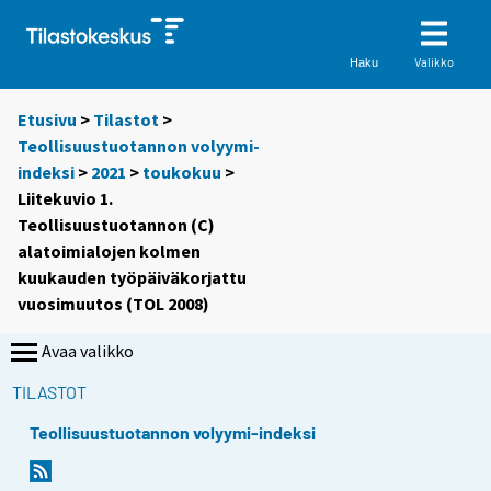
Valikko
Haku
Etusivu
>
Tilastot
>
Teollisuustuotannon volyymi-
indeksi
>
2021
>
toukokuu
>
Liitekuvio 1.
Teollisuustuotannon (C)
alatoimialojen kolmen
kuukauden työpäiväkorjattu
vuosimuutos (TOL 2008)
Avaa valikko
TILASTOT
Teollisuustuotannon volyymi-indeksi