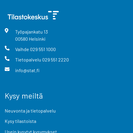
Työpajankatu
13
00580
Helsinki
Vaihde
029 551 1000
Tietopalvelu
029 551 2220
info@stat.fi
Kysy meiltä
Neuvonta ja tietopalvelu
Kysy tilastoista
Usein kysytyt kysymykset