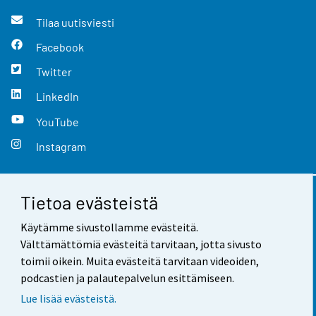
Tilaa uutisviesti
Facebook
Twitter
LinkedIn
YouTube
Instagram
Tietoa evästeistä
Yhteystiedot
Käytämme sivustollamme evästeitä.
Palaute
Välttämättömiä evästeitä tarvitaan, jotta sivusto
toimii oikein. Muita evästeitä tarvitaan videoiden,
Käyttöehdot
podcastien ja palautepalvelun esittämiseen.
Tietosuoja
Lue lisää evästeistä.