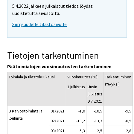
5.4.2022 jälkeen julkaistut tiedot löydät
uudistetulta sivustolta.
Siirry uudelle tilastosivulle
Tietojen tarkentuminen
Päätoimialojen vuosimuutosten tarkentuminen
Toimiala ja tilastokuukausi
Vuosimuutos (%)
Tarkentuminen
(%-yks.)
1.julkistus
Uusin
julkistus
9.7.2021
B Kaivostoiminta ja
01/2021
-1,0
-10,5
-9,5
louhinta
02/2021
-13,2
-13,7
-0,5
03/2021
5,3
2,5
-2,8