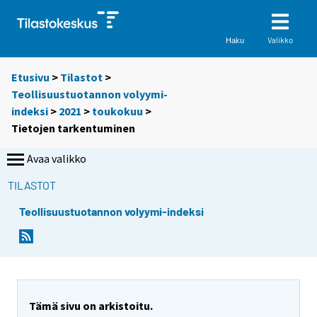
Valikko
Haku
Etusivu
>
Tilastot
>
Teollisuustuotannon volyymi-
indeksi
>
2021
>
toukokuu
>
Tietojen tarkentuminen
Avaa valikko
TILASTOT
Teollisuustuotannon volyymi-indeksi
Tämä sivu on arkistoitu.