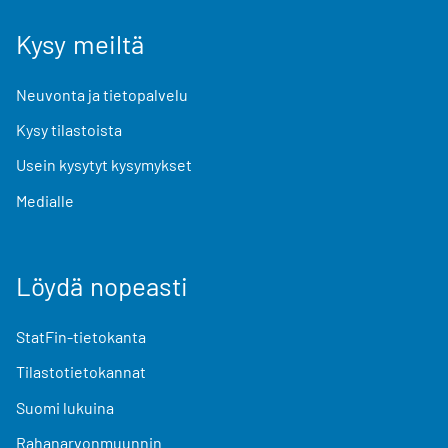
Kysy meiltä
Neuvonta ja tietopalvelu
Kysy tilastoista
Usein kysytyt kysymykset
Medialle
Löydä nopeasti
StatFin-tietokanta
Tilastotietokannat
Suomi lukuina
Rahanarvonmuunnin