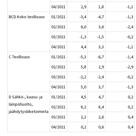
04/2021
2,9
1,8
-1,1
BCD Koko teollisuus
01/2021
-3,4
-4,7
-1,3
02/2021
6,0
3,6
-2,4
03/2021
-1,3
-1,5
-0,2
04/2021
4,4
3,3
-1,1
C Teollisuus
01/2021
-5,3
-6,7
-1,4
02/2021
5,8
2,9
-2,9
03/2021
-2,2
-2,4
-0,2
04/2021
5,0
3,7
-1,3
D Sähkö-, kaasu- ja
01/2021
4,5
4,7
0,2
lämpöhuolto,
02/2021
8,2
8,4
0,2
jäähdytysliiketoiminta
03/2021
2,2
2,6
0,4
04/2021
0,2
0,6
0,4