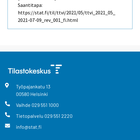
Saantitapa:
https://stat.fi/til/ttvi/2021/05/ttvi_2021_05_
2021-07-09_rev_001_fi.html
Työpajankatu
13
00580
Helsinki
Vaihde
029 551 1000
Tietopalvelu
029 551 2220
info@stat.fi