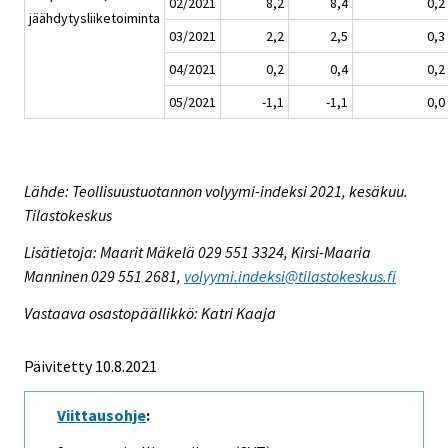
02/2021
8,2
8,4
0,2
jäähdytysliiketoiminta
03/2021
2,2
2,5
0,3
04/2021
0,2
0,4
0,2
05/2021
-1,1
-1,1
0,0
Lähde: Teollisuustuotannon volyymi-indeksi 2021, kesäkuu.
Tilastokeskus
Lisätietoja: Maarit Mäkelä 029 551 3324, Kirsi-Maaria
Manninen 029 551 2681,
volyymi.indeksi@tilastokeskus.fi
Vastaava osastopäällikkö: Katri Kaaja
Päivitetty 10.8.2021
Viittausohje
: