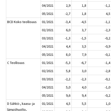
04/2021
2,9
1,8
-1,1
05/2021
-2,7
1,8
4,5
BCD Koko teollisuus
01/2021
-3,4
-4,5
-1,1
02/2021
6,0
3,7
-2,3
03/2021
-1,3
-1,5
-0,2
04/2021
4,4
3,5
-0,9
05/2021
8,0
7,9
-0,1
C Teollisuus
01/2021
-5,3
-6,7
-1,4
02/2021
5,8
3,0
-2,8
03/2021
-2,2
-2,3
-0,1
04/2021
5,0
4,0
-1,0
05/2021
9,6
9,4
-0,2
D Sähkö-, kaasu- ja
01/2021
4,5
5,5
1,0
lämpöhuolto,