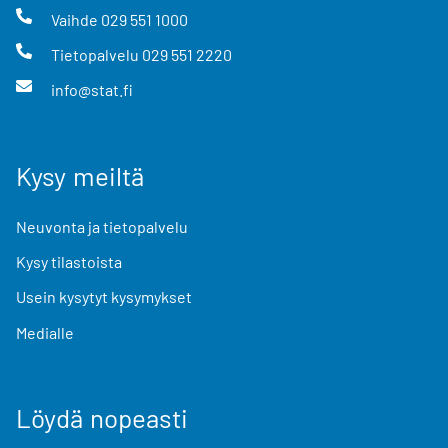
Vaihde
029 551 1000
Tietopalvelu
029 551 2220
info@stat.fi
Kysy meiltä
Neuvonta ja tietopalvelu
Kysy tilastoista
Usein kysytyt kysymykset
Medialle
Löydä nopeasti