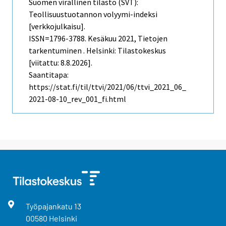
Suomen virallinen tilasto (SVT):
Teollisuustuotannon volyymi-indeksi
[verkkojulkaisu].
ISSN=1796-3788.
Kesäkuu
2021, Tietojen
tarkentuminen . Helsinki: Tilastokeskus
[viitattu: 8.8.2026].
Saantitapa:
https://stat.fi/til/ttvi/2021/06/ttvi_2021_06_
2021-08-10_rev_001_fi.html
Työpajankatu
13
00580
Helsinki