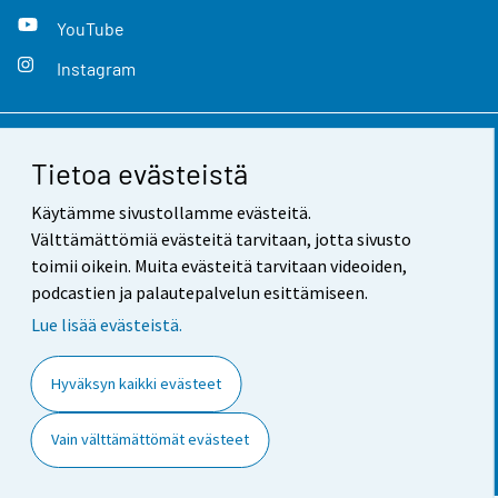
YouTube
Instagram
Yhteystiedot
Tietoa evästeistä
Palaute
Käytämme sivustollamme evästeitä.
Välttämättömiä evästeitä tarvitaan, jotta sivusto
Käyttöehdot
toimii oikein. Muita evästeitä tarvitaan videoiden,
podcastien ja palautepalvelun esittämiseen.
Tietosuoja
Lue lisää evästeistä.
Saavutettavuus
Hyväksyn kaikki evästeet
Tietoa sivustosta
Evästeasetukset
Vain välttämättömät evästeet