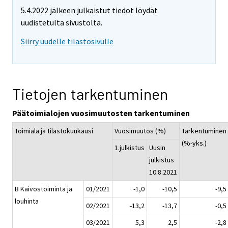
5.4.2022 jälkeen julkaistut tiedot löydät
uudistetulta sivustolta.
Siirry uudelle tilastosivulle
Tietojen tarkentuminen
Päätoimialojen vuosimuutosten tarkentuminen
Toimiala ja tilastokuukausi
Vuosimuutos (%)
Tarkentuminen
(%-yks.)
1.julkistus
Uusin
julkistus
10.8.2021
B Kaivostoiminta ja
01/2021
-1,0
-10,5
-9,5
louhinta
02/2021
-13,2
-13,7
-0,5
03/2021
5,3
2,5
-2,8