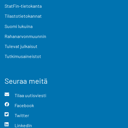
StatFin-tietokanta
Tilastotietokannat
Suomi lukuina
Rahanarvonmuunnin
Tulevat julkaisut
Tutkimusaineistot
Seuraa meitä
Tilaa uutisviesti
Facebook
Twitter
LinkedIn