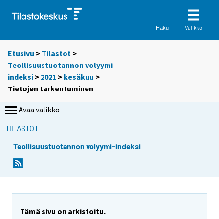
Valikko
Haku
Etusivu
>
Tilastot
>
Teollisuustuotannon volyymi-
indeksi
>
2021
>
kesäkuu
>
Tietojen tarkentuminen
Avaa valikko
TILASTOT
Teollisuustuotannon volyymi-indeksi
Tämä sivu on arkistoitu.