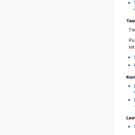
Tau
Ti
Poi
lat
Kuv
Laa