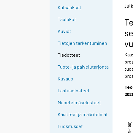
t
t
Julk
Katsaukset
o
o
a
a
Taulukot
Te
n
n
o
o
se
Kuviot
t
t
h
h
vu
Tietojen tarkentuminen
e
e
r
r
Kaus
Tiedotteet
s
s
pros
e
e
Tuote- ja palvelutarjonta
tuo
r
r
v
v
pros
Kuvaus
i
i
Teo
c
c
Laatuselosteet
e
e
202
.
.
Menetelmäselosteet
Käsitteet ja määritelmät
Luokitukset