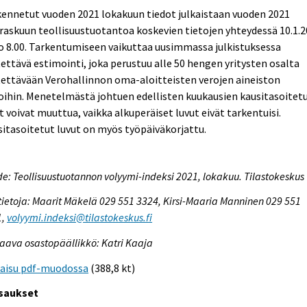
ennetut vuoden 2021 lokakuun tiedot julkaistaan vuoden 2021
askuun teollisuustuotantoa koskevien tietojen yhteydessä 10.1.
o 8.00. Tarkentumiseen vaikuttaa uusimmassa julkistuksessa
ettävä estimointi, joka perustuu alle 50 hengen yritysten osalta
ettävään Verohallinnon oma-aloitteisten verojen aineiston
oihin. Menetelmästä johtuen edellisten kuukausien kausitasoitet
t voivat muuttua, vaikka alkuperäiset luvut eivät tarkentuisi.
itasoitetut luvut on myös työpäiväkorjattu.
e: Teollisuustuotannon volyymi-indeksi 2021, lokakuu. Tilastokeskus
tietoja: Maarit Mäkelä 029 551 3324, Kirsi-Maaria Manninen 029 551
1,
volyymi.indeksi@tilastokeskus.fi
aava osastopäällikkö: Katri Kaaja
kaisu pdf-muodossa
(388,8 kt)
saukset