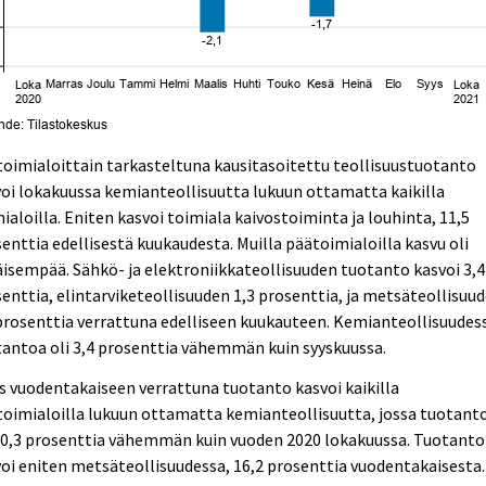
oimialoittain tarkasteltuna kausitasoitettu teollisuustuotanto
oi lokakuussa kemianteollisuutta lukuun ottamatta kaikilla
ialoilla. Eniten kasvoi toimiala kaivostoiminta ja louhinta, 11,5
enttia edellisestä kuukaudesta. Muilla päätoimialoilla kasvu oli
isempää. Sähkö- ja elektroniikkateollisuuden tuotanto kasvoi 3,4
enttia, elintarviketeollisuuden 1,3 prosenttia, ja metsäteollisuu
prosenttia verrattuna edelliseen kuukauteen. Kemianteollisuudes
antoa oli 3,4 prosenttia vähemmän kuin syyskuussa.
 vuodentakaiseen verrattuna tuotanto kasvoi kaikilla
oimialoilla lukuun ottamatta kemianteollisuutta, jossa tuotant
10,3 prosenttia vähemmän kuin vuoden 2020 lokakuussa. Tuotanto
oi eniten metsäteollisuudessa, 16,2 prosenttia vuodentakaisesta.