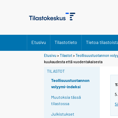
Etusivu
Tilastotieto
Tietoa tilastoist
Etusivu
>
Tilastot
>
Teollisuustuotannon voly
Y
Y
kuukaudesta että vuodentakaisesta
o
o
u
u
TILASTOT
a
a
r
r
Teollisuustuotannon
e
e
T
volyymi-indeksi
m
m
5
o
o
Muutoksia tässä
v
v
tilastossa
S
i
i
n
n
Julkistukset
g
g