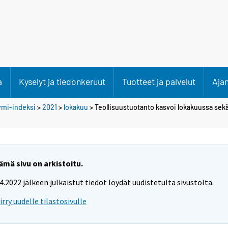
a
Kyselyt ja tiedonkeruut
Tuotteet ja palvelut
Aja
ymi-indeksi
>
2021
>
lokakuu
> Teollisuustuotanto kasvoi lokakuussa sekä
ämä sivu on arkistoitu.
.4.2022 jälkeen julkaistut tiedot löydät uudistetulta sivustolta.
iirry uudelle tilastosivulle