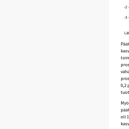
Päät
kasv
toim
pros
vähä
pros
0,2 
tuot
Myös
päät
oli 
kasv