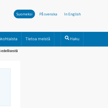
Suomeksi
På svenska
In English
nkohtaista
Tietoa meistä
Haku
 edellisestä