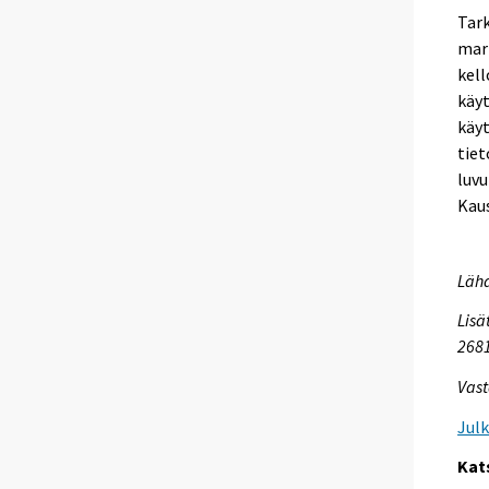
Tark
marr
kell
käyt
käyt
tiet
luvu
Kaus
Lähd
Lisä
268
Vast
Jul
Kat