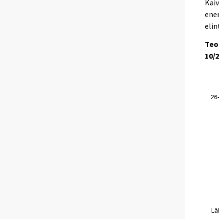
Kaiv
enem
elin
Teo
10/