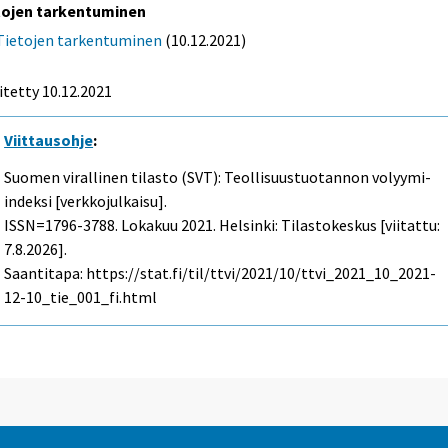
tojen tarkentuminen
Tietojen tarkentuminen
(10.12.2021)
itetty 10.12.2021
Viittausohje
:
Suomen virallinen tilasto (SVT): Teollisuustuotannon volyymi-
indeksi [verkkojulkaisu].
ISSN=1796-3788.
Lokakuu
2021. Helsinki: Tilastokeskus [viitattu:
7.8.2026].
Saantitapa: https://stat.fi/til/ttvi/2021/10/ttvi_2021_10_2021-
12-10_tie_001_fi.html