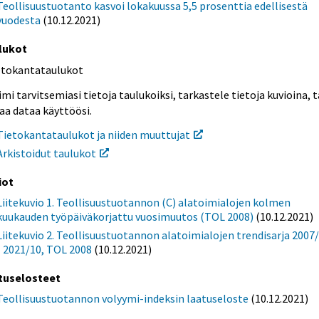
Teollisuustuotanto kasvoi lokakuussa 5,5 prosenttia edellisestä
vuodesta
(10.12.2021)
lukot
etokantataulukot
mi tarvitsemiasi tietoja taulukoiksi, tarkastele tietoja kuvioina, t
aa dataa käyttöösi.
Tietokantataulukot ja niiden muuttujat
Arkistoidut taulukot
iot
Liitekuvio 1. Teollisuustuotannon (C) alatoimialojen kolmen
kuukauden työpäiväkorjattu vuosimuutos (TOL 2008)
(10.12.2021)
Liitekuvio 2. Teollisuustuotannon alatoimialojen trendisarja 2007
- 2021/10, TOL 2008
(10.12.2021)
tuselosteet
Teollisuustuotannon volyymi-indeksin laatuseloste
(10.12.2021)