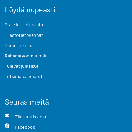
Löydä nopeasti
StatFin-tietokanta
Tilastotietokannat
Suomi lukuina
Rahanarvonmuunnin
Tulevat julkaisut
Tutkimusaineistot
Seuraa meitä
Tilaa uutisviesti
Facebook