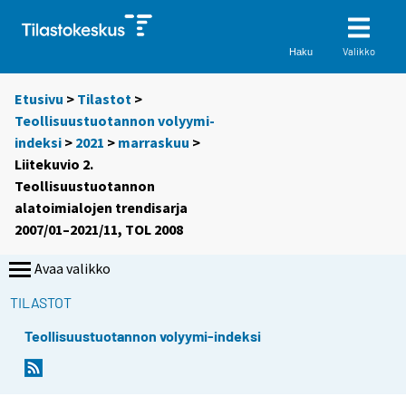
Valikko
Haku
Etusivu
>
Tilastot
>
Teollisuustuotannon volyymi-
indeksi
>
2021
>
marraskuu
>
Liitekuvio 2.
Teollisuustuotannon
alatoimialojen trendisarja
2007/01–2021/11, TOL 2008
Avaa valikko
TILASTOT
Teollisuustuotannon volyymi-indeksi