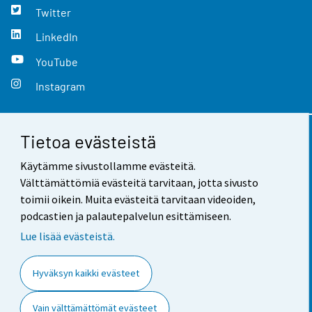
Twitter
LinkedIn
YouTube
Instagram
Tietoa evästeistä
Yhteystiedot
Käytämme sivustollamme evästeitä.
Palaute
Välttämättömiä evästeitä tarvitaan, jotta sivusto
toimii oikein. Muita evästeitä tarvitaan videoiden,
Käyttöehdot
podcastien ja palautepalvelun esittämiseen.
Tietosuoja
Lue lisää evästeistä.
Saavutettavuus
Hyväksyn kaikki evästeet
Tietoa sivustosta
Vain välttämättömät evästeet