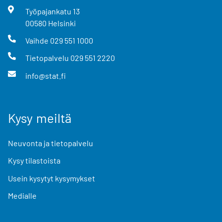
Työpajankatu
13
00580
Helsinki
Vaihde
029 551 1000
Tietopalvelu
029 551 2220
info@stat.fi
Kysy meiltä
Neuvonta ja tietopalvelu
Kysy tilastoista
Usein kysytyt kysymykset
Medialle