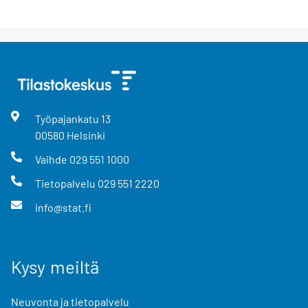
Työpajankatu
13
00580
Helsinki
Vaihde
029 551 1000
Tietopalvelu
029 551 2220
info@stat.fi
Kysy meiltä
Neuvonta ja tietopalvelu