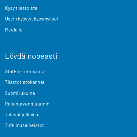
Kysy tilastoista
Usein kysytyt kysymykset
Medialle
Löydä nopeasti
StatFin-tietokanta
Tilastotietokannat
Suomi lukuina
Rahanarvonmuunnin
Tulevat julkaisut
Tutkimusaineistot