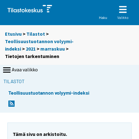
Valikko
Haku
Etusivu
>
Tilastot
>
Teollisuustuotannon volyymi-
indeksi
>
2021
>
marraskuu
>
Tietojen tarkentuminen
Avaa valikko
TILASTOT
Teollisuustuotannon volyymi-indeksi
Tämä sivu on arkistoitu.