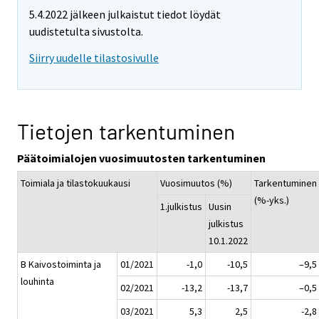
5.4.2022 jälkeen julkaistut tiedot löydät
uudistetulta sivustolta.
Siirry uudelle tilastosivulle
Tietojen tarkentuminen
Päätoimialojen vuosimuutosten tarkentuminen
Toimiala ja tilastokuukausi
Vuosimuutos (%)
Tarkentuminen
(%-yks.)
1.julkistus
Uusin
julkistus
10.1.2022
B Kaivostoiminta ja
01/2021
-1,0
-10,5
–9,5
louhinta
02/2021
-13,2
-13,7
–0,5
03/2021
5,3
2,5
-2,8