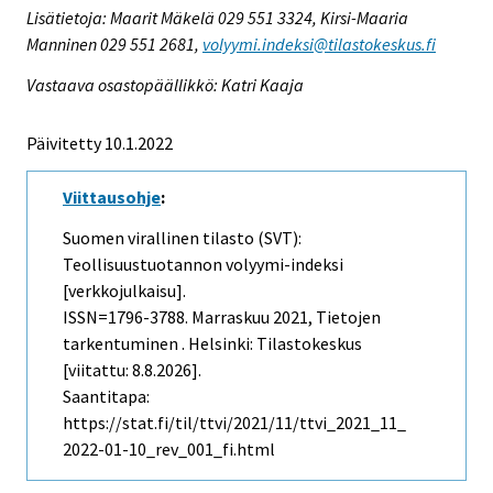
Lisätietoja: Maarit Mäkelä 029 551 3324, Kirsi-Maaria
Manninen 029 551 2681,
volyymi.indeksi@tilastokeskus.fi
Vastaava osastopäällikkö: Katri Kaaja
Päivitetty 10.1.2022
Viittausohje
:
Suomen virallinen tilasto (SVT):
Teollisuustuotannon volyymi-indeksi
[verkkojulkaisu].
ISSN=1796-3788.
Marraskuu
2021, Tietojen
tarkentuminen . Helsinki: Tilastokeskus
[viitattu: 8.8.2026].
Saantitapa:
https://stat.fi/til/ttvi/2021/11/ttvi_2021_11_
2022-01-10_rev_001_fi.html