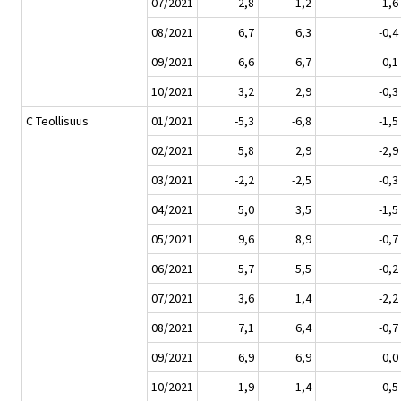
07/2021
2,8
1,2
-1,6
08/2021
6,7
6,3
-0,4
09/2021
6,6
6,7
0,1
10/2021
3,2
2,9
-0,3
C Teollisuus
01/2021
-5,3
-6,8
-1,5
02/2021
5,8
2,9
-2,9
03/2021
-2,2
-2,5
-0,3
04/2021
5,0
3,5
-1,5
05/2021
9,6
8,9
-0,7
06/2021
5,7
5,5
-0,2
07/2021
3,6
1,4
-2,2
08/2021
7,1
6,4
-0,7
09/2021
6,9
6,9
0,0
10/2021
1,9
1,4
-0,5