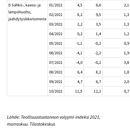
D Sähkö-, kaasu- ja
01/2021
4,5
6,6
2,1
lämpöhuolto,
02/2021
8,2
9,5
1,3
jäähdytysliiketoiminta
03/2021
2,2
3,5
1,3
04/2021
0,2
1,4
1,2
05/2021
-1,1
-0,2
0,9
06/2021
-4,1
-2,2
1,9
07/2021
-4,0
-0,2
3,8
08/2021
6,4
8,2
1,8
09/2021
4,7
6,7
2,0
10/2021
11,5
12,2
0,7
Lähde: Teollisuustuotannon volyymi-indeksi 2021,
marraskuu. Tilastokeskus