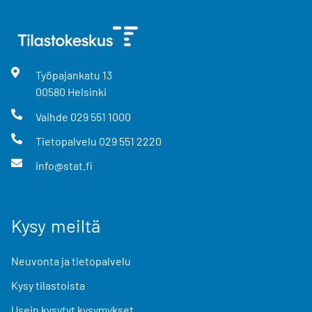
Työpajankatu
13
00580
Helsinki
Vaihde
029 551 1000
Tietopalvelu
029 551 2220
info@stat.fi
Kysy meiltä
Neuvonta ja tietopalvelu
Kysy tilastoista
Usein kysytyt kysymykset