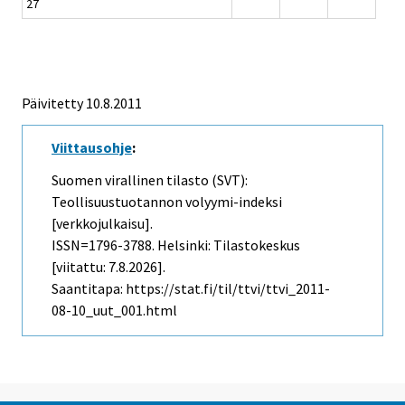
27
Päivitetty 10.8.2011
Viittausohje
:
Suomen virallinen tilasto (SVT):
Teollisuustuotannon volyymi-indeksi
[verkkojulkaisu].
ISSN=1796-3788. Helsinki: Tilastokeskus
[viitattu: 7.8.2026].
Saantitapa: https://stat.fi/til/ttvi/ttvi_2011-
08-10_uut_001.html