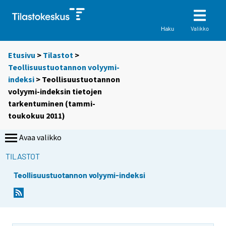
Valikko
Haku
Etusivu
>
Tilastot
>
Teollisuustuotannon volyymi-
indeksi
> Teollisuustuotannon
volyymi-indeksin tietojen
tarkentuminen (tammi-
toukokuu 2011)
Avaa valikko
TILASTOT
Teollisuustuotannon volyymi-indeksi