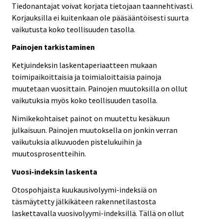
Tiedonantajat voivat korjata tietojaan taannehtivasti.
Korjauksilla ei kuitenkaan ole pääsääntöisesti suurta
vaikutusta koko teollisuuden tasolla.
Painojen tarkistaminen
Ketjuindeksin laskentaperiaatteen mukaan
toimipaikoittaisia ja toimialoittaisia painoja
muutetaan vuosittain. Painojen muutoksilla on ollut
vaikutuksia myös koko teollisuuden tasolla.
Nimikekohtaiset painot on muutettu kesäkuun
julkaisuun. Painojen muutoksella on jonkin verran
vaikutuksia alkuvuoden pistelukuihin ja
muutosprosentteihin.
Vuosi-indeksin laskenta
Otospohjaista kuukausivolyymi-indeksiä on
täsmäytetty jälkikäteen rakennetilastosta
laskettavalla vuosivolyymi-indeksillä. Tällä on ollut