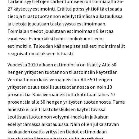
Tärkein syy tietojen tarkentumiseen on toimialalla 26-
27 käytetty estimointi. Eräiltä pörssiyhtiöiltä ei saada
tietoja tilastotuotannon edellyttämässä aikataulussa
ja tietoja joudutaan tästä syystä estimoimaan.
Toimialan tiedot joudutaan estimoimaan 8 kertaa
vuodessa. Esimerkiksi huhti-toukokuun tiedot
estimoitiin. Talouden käännepisteissä estimointimallit
reagoivat muutokseen hitaasti.
Vuodesta 2010 alkaen estimointia on lisätty. Alle 50
hengen yritysten tuotannon tilastointiin käytetään
Verohallinnon kausiveroaineistoa. Alle 50 hengen
yritysten osuus teollisuustuotannosta on noin 13
prosenttia. Kausiveroaineistolla katetaan lähes 70
prosenttia alle 50 hengen yritysten tuotannosta. Tämä
aineisto ei ole Tilastokeskuksen käytettävissä
teollisuustuotannon volyymi-indeksin julkaisun
edellyttämässä aikataulussa. Näin ollen julkaistavan
kuukauden osalta yritysten tiedot estimoidaan.