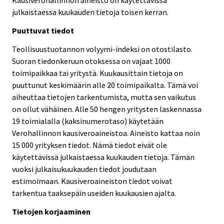
Kausiverohallinnon aineisto on käytettävissä
julkaistaessa kuukauden tietoja toisen kerran.
Puuttuvat tiedot
Teollisuustuotannon volyymi-indeksi on otostilasto.
Suoran tiedonkeruun otoksessa on vajaat 1000
toimipaikkaa tai yritystä. Kuukausittain tietoja on
puuttunut keskimäärin alle 20 toimipaikalta. Tämä voi
aiheuttaa tietojen tarkentumista, mutta sen vaikutus
on ollut vähäinen. Alle 50 hengen yritysten laskennassa
19 toimialalla (kaksinumerotaso) käytetään
Verohallinnon kausiveroaineistoa. Aineisto kattaa noin
15 000 yrityksen tiedot. Nämä tiedot eivät ole
käytettävissä julkaistaessa kuukauden tietoja. Tämän
vuoksi julkaisukuukauden tiedot joudutaan
estimoimaan. Kausiveroaineiston tiedot voivat
tarkentua taaksepäin useiden kuukausien ajalta.
Tietojen korjaaminen