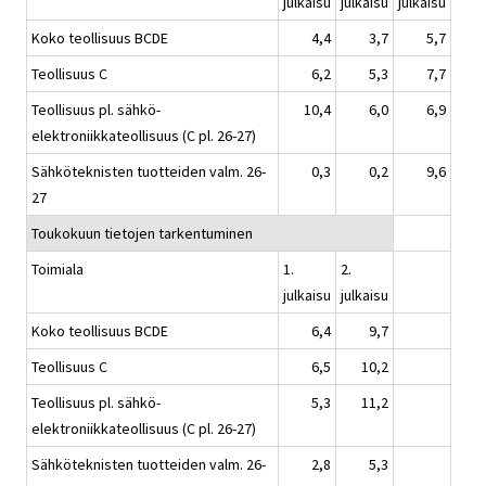
julkaisu
julkaisu
julkaisu
Koko teollisuus BCDE
4,4
3,7
5,7
Teollisuus C
6,2
5,3
7,7
Teollisuus pl. sähkö-
10,4
6,0
6,9
elektroniikkateollisuus (C pl. 26-27)
Sähköteknisten tuotteiden valm. 26-
0,3
0,2
9,6
27
Toukokuun tietojen tarkentuminen
Toimiala
1.
2.
julkaisu
julkaisu
Koko teollisuus BCDE
6,4
9,7
Teollisuus C
6,5
10,2
Teollisuus pl. sähkö-
5,3
11,2
elektroniikkateollisuus (C pl. 26-27)
Sähköteknisten tuotteiden valm. 26-
2,8
5,3