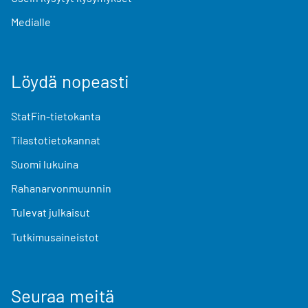
Medialle
Löydä nopeasti
StatFin-tietokanta
Tilastotietokannat
Suomi lukuina
Rahanarvonmuunnin
Tulevat julkaisut
Tutkimusaineistot
Seuraa meitä