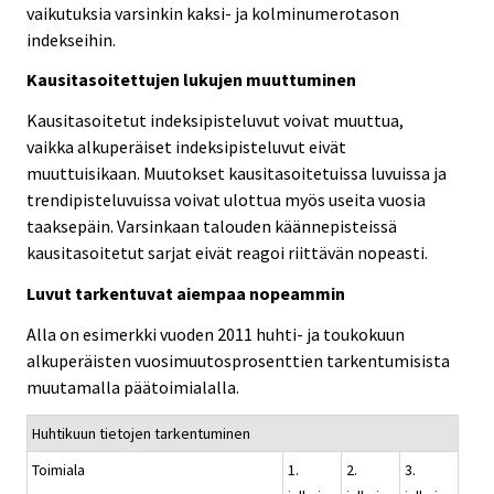
vaikutuksia varsinkin kaksi- ja kolminumerotason
indekseihin.
Kausitasoitettujen lukujen muuttuminen
Kausitasoitetut indeksipisteluvut voivat muuttua,
vaikka alkuperäiset indeksipisteluvut eivät
muuttuisikaan. Muutokset kausitasoitetuissa luvuissa ja
trendipisteluvuissa voivat ulottua myös useita vuosia
taaksepäin. Varsinkaan talouden käännepisteissä
kausitasoitetut sarjat eivät reagoi riittävän nopeasti.
Luvut tarkentuvat aiempaa nopeammin
Alla on esimerkki vuoden 2011 huhti- ja toukokuun
alkuperäisten vuosimuutosprosenttien tarkentumisista
muutamalla päätoimialalla.
Huhtikuun tietojen tarkentuminen
Toimiala
1.
2.
3.