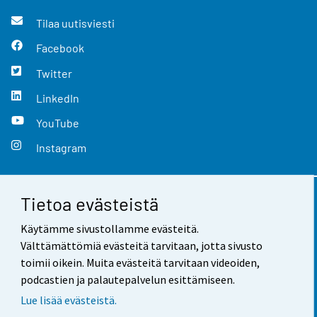
Tilaa uutisviesti
Facebook
Twitter
LinkedIn
YouTube
Instagram
Tietoa evästeistä
Yhteystiedot
Käytämme sivustollamme evästeitä.
Palaute
Välttämättömiä evästeitä tarvitaan, jotta sivusto
toimii oikein. Muita evästeitä tarvitaan videoiden,
Käyttöehdot
podcastien ja palautepalvelun esittämiseen.
Tietosuoja
Lue lisää evästeistä.