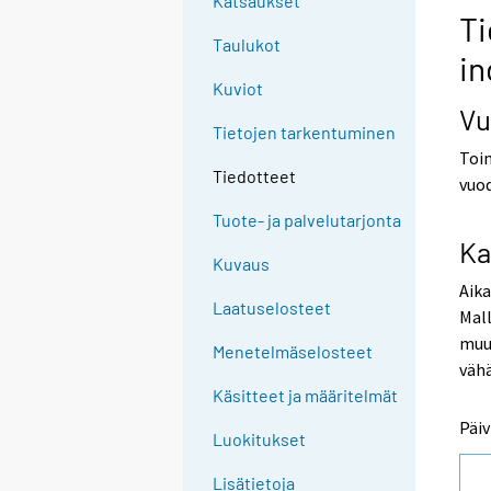
Katsaukset
Ti
Taulukot
in
Kuviot
Vu
Tietojen tarkentuminen
Toim
Tiedotteet
vuod
Tuote- ja palvelutarjonta
Ka
Kuvaus
Aika
Laatuselosteet
Mall
muut
Menetelmäselosteet
vähä
Käsitteet ja määritelmät
Päiv
Luokitukset
Lisätietoja