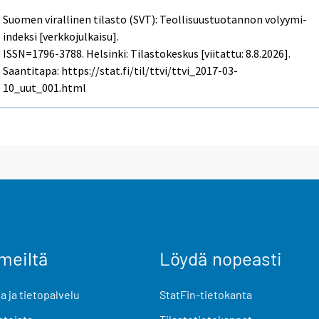
Suomen virallinen tilasto (SVT): Teollisuustuotannon volyymi-
indeksi [verkkojulkaisu].
ISSN=1796-3788. Helsinki: Tilastokeskus [viitattu: 8.8.2026].
Saantitapa: https://stat.fi/til/ttvi/ttvi_2017-03-
10_uut_001.html
meiltä
Löydä nopeasti
 ja tietopalvelu
StatFin-tietokanta