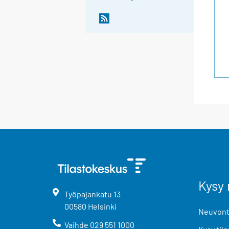
Kysy 
Työpajankatu
13
00580
Helsinki
Neuvonta
Vaihde
029 551 1000