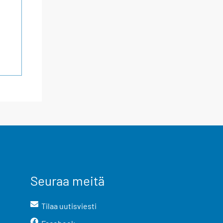
Seuraa meitä
Tilaa uutisviesti