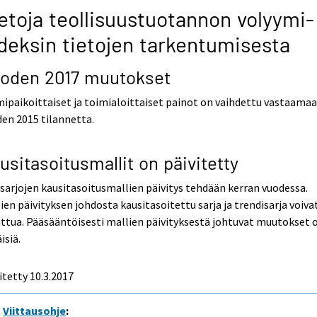
etoja teollisuustuotannon volyymi-
deksin tietojen tarkentumisesta
oden 2017 muutokset
ipaikoittaiset ja toimialoittaiset painot on vaihdettu vastaama
en 2015 tilannetta.
usitasoitusmallit on päivitetty
sarjojen kausitasoitusmallien päivitys tehdään kerran vuodessa.
ien päivityksen johdosta kausitasoitettu sarja ja trendisarja voiva
tua. Pääsääntöisesti mallien päivityksestä johtuvat muutokset 
isiä.
itetty 10.3.2017
Viittausohje
: