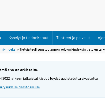
a
Kyselyt ja tiedonkeruut
Tuotteet ja palvelut
Aja
ymi-indeksi
> Tietoja teollisuustuotannon volyymi-indeksin tietojen tar
ämä sivu on arkistoitu.
.4.2022 jälkeen julkaistut tiedot löydät uudistetulta sivustolta.
iirry uudelle tilastosivulle