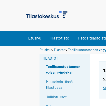
Etusivu
Tilastotieto
Tietoa tilastoist
Etusivu
>
Tilastot
>
Teollisuustuotannon voly
TILASTOT
Teollisuustuotannon
T
volyymi-indeksi
5
Muutoksia tässä
tilastossa
S
Julkistukset