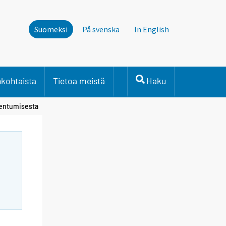
Suomeksi
På svenska
In English
nkohtaista
Tietoa meistä
Haku
kentumisesta