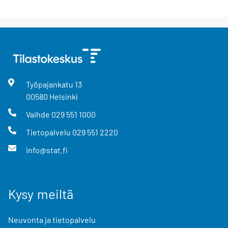
Työpajankatu
13
00580
Helsinki
Vaihde
029 551 1000
Tietopalvelu
029 551 2220
info@stat.fi
Kysy meiltä
Neuvonta ja tietopalvelu