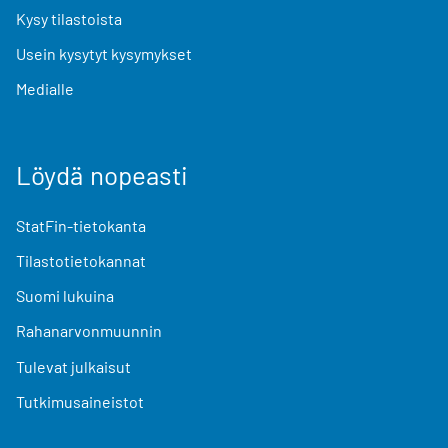
Kysy tilastoista
Usein kysytyt kysymykset
Medialle
Löydä nopeasti
StatFin-tietokanta
Tilastotietokannat
Suomi lukuina
Rahanarvonmuunnin
Tulevat julkaisut
Tutkimusaineistot