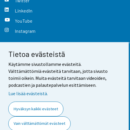
Twitter
LinkedIn
YouTube
Instagram
Tietoa evästeistä
Yhteystiedot
Käytämme sivustollamme evästeitä.
Palaute
Välttämättömiä evästeitä tarvitaan, jotta sivusto
toimii oikein. Muita evästeitä tarvitaan videoiden,
Käyttöehdot
podcastien ja palautepalvelun esittämiseen.
Tietosuoja
Lue lisää evästeistä.
Saavutettavuus
Hyväksyn kaikki evästeet
Tietoa sivustosta
Vain välttämättömät evästeet
Evästeasetukset