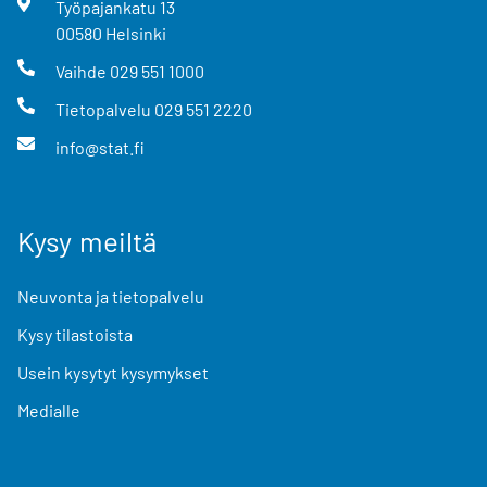
Työpajankatu
13
00580
Helsinki
Vaihde
029 551 1000
Tietopalvelu
029 551 2220
info@stat.fi
Kysy meiltä
Neuvonta ja tietopalvelu
Kysy tilastoista
Usein kysytyt kysymykset
Medialle