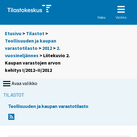
Valikko
Haku
Etusivu
>
Tilastot
>
Teollisuuden ja kaupan
varastotilasto
>
2012
>
2.
vuosineljännes
> Liitekuvio 2.
Kaupan varastojen arvon
kehitys I/2012–II/2012
Avaa valikko
TILASTOT
Teollisuuden ja kaupan varastotilasto