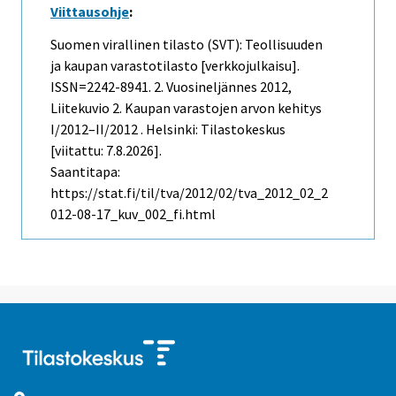
Viittausohje
:
Suomen virallinen tilasto (SVT): Teollisuuden
ja kaupan varastotilasto [verkkojulkaisu].
ISSN=2242-8941.
2. Vuosineljännes
2012,
Liitekuvio 2. Kaupan varastojen arvon kehitys
I/2012–II/2012 . Helsinki: Tilastokeskus
[viitattu: 7.8.2026].
Saantitapa:
https://stat.fi/til/tva/2012/02/tva_2012_02_2
012-08-17_kuv_002_fi.html