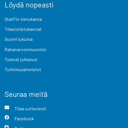
Löydä nopeasti
StatFin-tietokanta
Tilastotietokannat
Suomi lukuina
Rahanarvonmuunnin
Tulevat julkaisut
Tutkimusaineistot
Seuraa meitä
Tilaa uutisviesti
Facebook