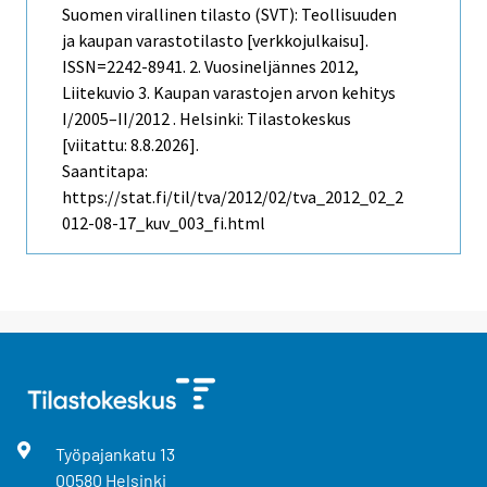
Suomen virallinen tilasto (SVT): Teollisuuden
ja kaupan varastotilasto [verkkojulkaisu].
ISSN=2242-8941.
2. Vuosineljännes
2012,
Liitekuvio 3. Kaupan varastojen arvon kehitys
I/2005–II/2012 . Helsinki: Tilastokeskus
[viitattu: 8.8.2026].
Saantitapa:
https://stat.fi/til/tva/2012/02/tva_2012_02_2
012-08-17_kuv_003_fi.html
Työpajankatu
13
00580
Helsinki