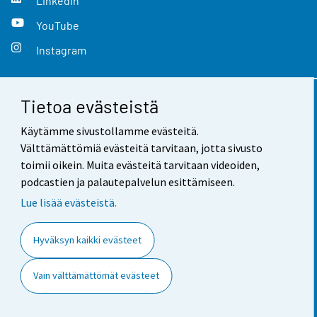
LinkedIn
YouTube
Instagram
Tietoa evästeistä
Yhteystiedot
Käytämme sivustollamme evästeitä.
Palaute
Välttämättömiä evästeitä tarvitaan, jotta sivusto
toimii oikein. Muita evästeitä tarvitaan videoiden,
Käyttöehdot
podcastien ja palautepalvelun esittämiseen.
Tietosuoja
Lue lisää evästeistä.
Saavutettavuus
Hyväksyn kaikki evästeet
Tietoa sivustosta
Vain välttämättömät evästeet
Evästeasetukset