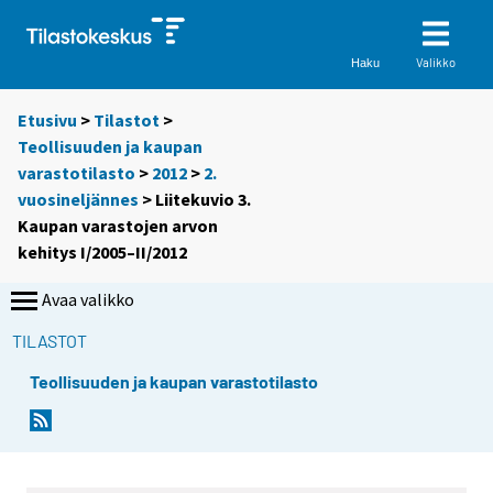
Valikko
Haku
Etusivu
>
Tilastot
>
Teollisuuden ja kaupan
varastotilasto
>
2012
>
2.
vuosineljännes
> Liitekuvio 3.
Kaupan varastojen arvon
kehitys I/2005–II/2012
Avaa valikko
TILASTOT
Teollisuuden ja kaupan varastotilasto