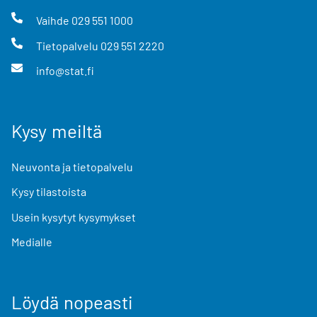
Vaihde
029 551 1000
Tietopalvelu
029 551 2220
info@stat.fi
Kysy meiltä
Neuvonta ja tietopalvelu
Kysy tilastoista
Usein kysytyt kysymykset
Medialle
Löydä nopeasti