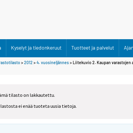
a
Kyselyt ja tiedonkeruut
Tuotteet ja palvelut
Aja
rastotilasto
>
2012
>
4. vuosineljännes
> Liitekuvio 2. Kaupan varastojen 
ämä tilasto on lakkautettu.
ilastosta ei enää tuoteta uusia tietoja.