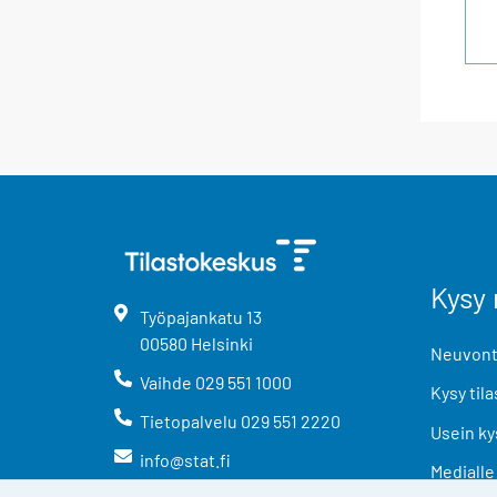
Kysy 
Työpajankatu
13
00580
Helsinki
Neuvonta
Vaihde
029 551 1000
Kysy tila
Tietopalvelu
029 551 2220
Usein ky
info@stat.fi
Medialle