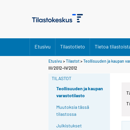
Etusivu
Tilastotieto
Tietoa tilastoist
Etusivu
>
Tilastot
>
Teollisuuden ja kaupan va
III/2012–IV/2012
TILASTOT
Teollisuuden ja kaupan
T
varastotilasto
T
Muutoksia tässä
tilastossa
Julkistukset