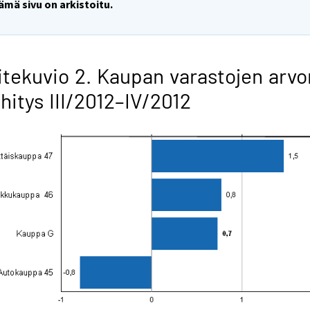
ämä sivu on arkistoitu.
itekuvio 2. Kaupan varastojen arvo
hitys III/2012–IV/2012