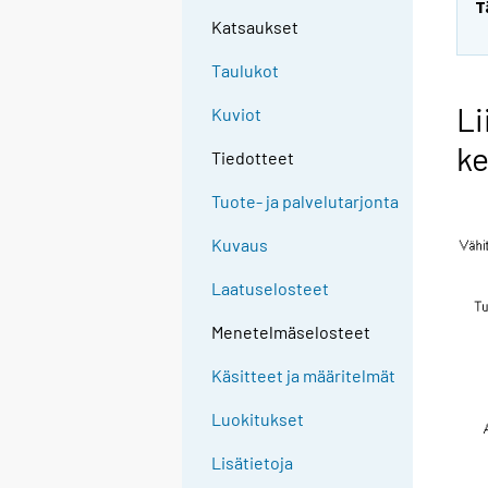
T
Katsaukset
Taulukot
Li
Kuviot
ke
Tiedotteet
Tuote- ja palvelutarjonta
Kuvaus
Laatuselosteet
Menetelmäselosteet
Käsitteet ja määritelmät
Luokitukset
Lisätietoja