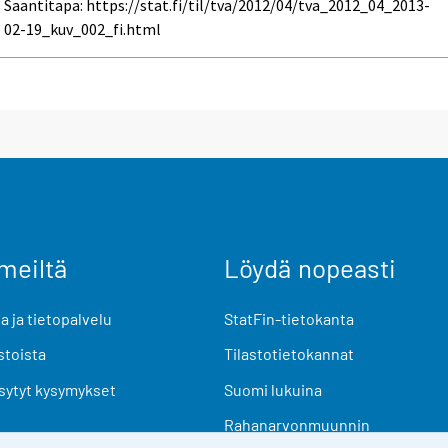
Saantitapa: https://stat.fi/til/tva/2012/04/tva_2012_04_2013-
02-19_kuv_002_fi.html
meiltä
Löydä nopeasti
 ja tietopalvelu
StatFin-tietokanta
stoista
Tilastotietokannat
sytyt kysymykset
Suomi lukuina
Rahanarvonmuunnin