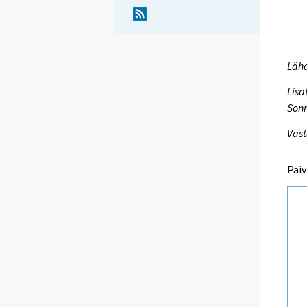
Lähd
Lisä
Sonn
Vast
Päiv