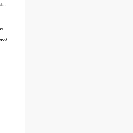
us
ussi