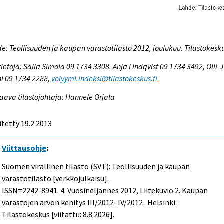
e: Teollisuuden ja kaupan varastotilasto 2012, joulukuu. Tilastokesk
tietoja: Salla Simola 09 1734 3308, Anja Lindqvist 09 1734 3492, Olli-J
i 09 1734 2288,
volyymi.indeksi@tilastokeskus.fi
aava tilastojohtaja: Hannele Orjala
itetty 19.2.2013
Viittausohje
:
Suomen virallinen tilasto (SVT): Teollisuuden ja kaupan
varastotilasto [verkkojulkaisu].
ISSN=2242-8941.
4. Vuosineljännes
2012, Liitekuvio 2. Kaupan
varastojen arvon kehitys III/2012–IV/2012 . Helsinki:
Tilastokeskus [viitattu: 8.8.2026].