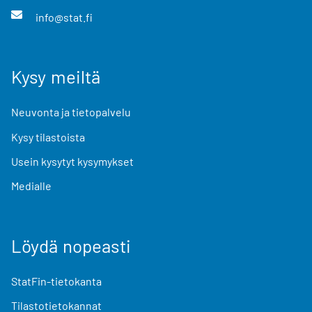
info@stat.fi
Kysy meiltä
Neuvonta ja tietopalvelu
Kysy tilastoista
Usein kysytyt kysymykset
Medialle
Löydä nopeasti
StatFin-tietokanta
Tilastotietokannat