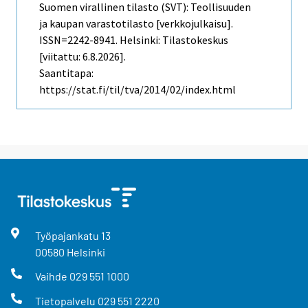
Suomen virallinen tilasto (SVT): Teollisuuden
ja kaupan varastotilasto [verkkojulkaisu].
ISSN=2242-8941. Helsinki: Tilastokeskus
[viitattu: 6.8.2026].
Saantitapa:
https://stat.fi/til/tva/2014/02/index.html
Työpajankatu
13
00580
Helsinki
Vaihde
029 551 1000
Tietopalvelu
029 551 2220