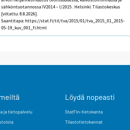
sähköntuotannossa IV2014 – I/2015 . Helsinki: Tilastokeskus
[viitattu: 8.8.2026].
Saantitapa: https://stat.fi/til/tva/2015/01/tva_2015_01_2015-
05-19_kuv_001_fi.html
meiltä
Löydä nopeasti
 ja tietopalvelu
StatFin-tietokanta
stoista
Tilastotietokannat