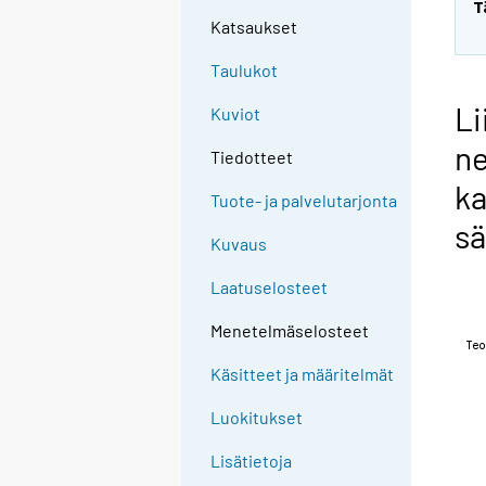
T
Katsaukset
Taulukot
Li
Kuviot
ne
Tiedotteet
ka
Tuote- ja palvelutarjonta
sä
Kuvaus
Laatuselosteet
Menetelmäselosteet
Käsitteet ja määritelmät
Luokitukset
Lisätietoja