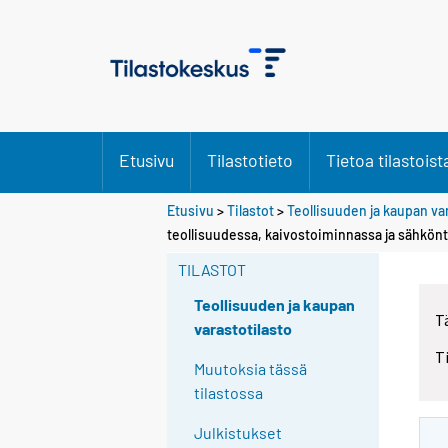
Etusivu
Tilastotieto
Tietoa tilastoist
Etusivu
>
Tilastot
>
Teollisuuden ja kaupan va
teollisuudessa, kaivostoiminnassa ja sähkön
TILASTOT
Teollisuuden ja kaupan
T
varastotilasto
T
Muutoksia tässä
tilastossa
Julkistukset