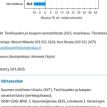
e: Teollisuuden ja kaupan varastotilasto 2015, maaliskuu. Tilastoke
tietoja: Maarit Mäkelä 029 551 3324, Kari Rautio 029 551 2479,
stotilasto@tilastokeskus.fi
aava tilastojohtaja: Hannele Orjala
itetty 19.5.2015
Viittausohje
:
Suomen virallinen tilasto (SVT): Teollisuuden ja kaupan
varastotilasto [verkkojulkaisu].
ISSN=2242-8941.
1. Vuosineljännes
2015, Liitekuvio 1. Varastojen
arvon neljännesmuutos teollisuudessa, kaivostoiminnassa ja