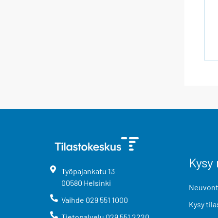
Kysy 
Työpajankatu
13
00580
Helsinki
Neuvonta
Vaihde
029 551 1000
Kysy tila
Tietopalvelu
029 551 2220