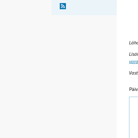
Lähd
Lisä
vara
Vast
Päiv