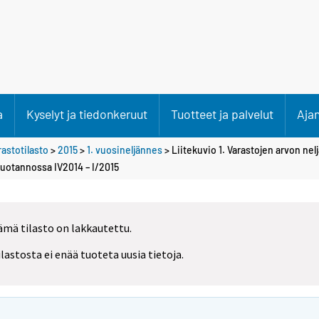
a
Kyselyt ja tiedonkeruut
Tuotteet ja palvelut
Aja
rastotilasto
>
2015
>
1. vuosineljännes
> Liitekuvio 1. Varastojen arvon n
tuotannossa IV2014 – I/2015
ämä tilasto on lakkautettu.
ilastosta ei enää tuoteta uusia tietoja.