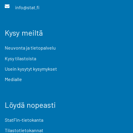
info@stat.fi
Kysy meiltä
Neuvonta ja tietopalvelu
Kysy tilastoista
Usein kysytyt kysymykset
Medialle
Löydä nopeasti
StatFin-tietokanta
Tilastotietokannat