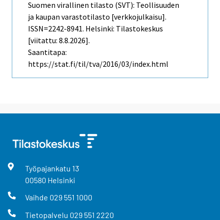
Suomen virallinen tilasto (SVT): Teollisuuden
ja kaupan varastotilasto [verkkojulkaisu].
ISSN=2242-8941. Helsinki: Tilastokeskus
[viitattu: 8.8.2026].
Saantitapa:
https://stat.fi/til/tva/2016/03/index.html
Työpajankatu
13
00580
Helsinki
Vaihde
029 551 1000
Tietopalvelu
029 551 2220