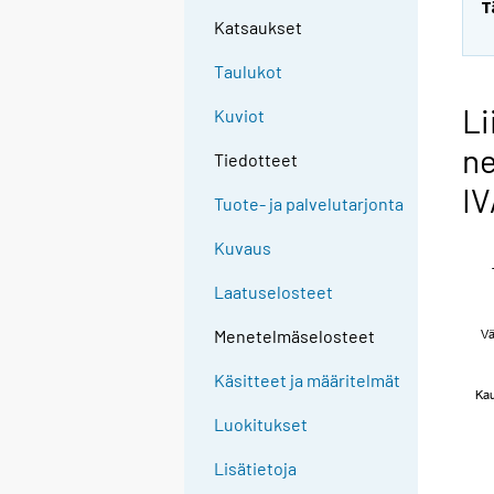
T
Katsaukset
Taulukot
Li
Kuviot
ne
Tiedotteet
IV
Tuote- ja palvelutarjonta
Kuvaus
Laatuselosteet
Menetelmäselosteet
Käsitteet ja määritelmät
Luokitukset
Lisätietoja