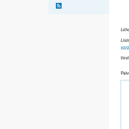
Lähd
Lisä
vara
Vast
Päiv