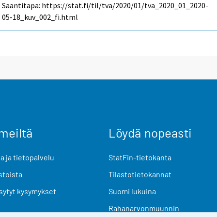
Saantitapa: https://stat.fi/til/tva/2020/01/tva_2020_01_2020-
05-18_kuv_002_fi.html
meiltä
Löydä nopeasti
 ja tietopalvelu
StatFin-tietokanta
stoista
Tilastotietokannat
sytyt kysymykset
Suomi lukuina
Rahanarvonmuunnin