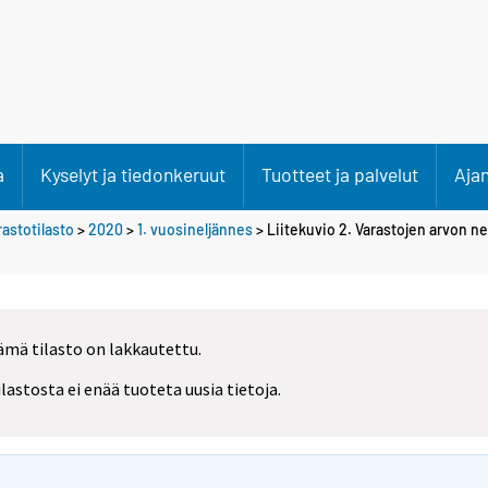
a
Kyselyt ja tiedonkeruut
Tuotteet ja palvelut
Aja
rastotilasto
>
2020
>
1. vuosineljännes
> Liitekuvio 2. Varastojen arvon 
ämä tilasto on lakkautettu.
ilastosta ei enää tuoteta uusia tietoja.