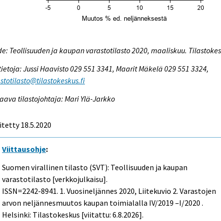
e: Teollisuuden ja kaupan varastotilasto 2020, maaliskuu. Tilastoke
tietoja: Jussi Haavisto 029 551 3341, Maarit Mäkelä 029 551 3324,
stotilasto@tilastokeskus.fi
aava tilastojohtaja: Mari Ylä-Jarkko
itetty 18.5.2020
Viittausohje
:
Suomen virallinen tilasto (SVT): Teollisuuden ja kaupan
varastotilasto [verkkojulkaisu].
ISSN=2242-8941.
1. Vuosineljännes
2020, Liitekuvio 2. Varastojen
arvon neljännesmuutos kaupan toimialalla IV/2019 –I/2020 .
Helsinki: Tilastokeskus [viitattu: 6.8.2026].