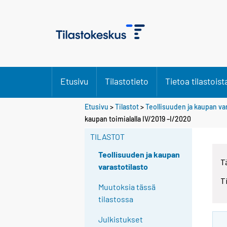
Etusivu
Tilastotieto
Tietoa tilastoist
Etusivu
>
Tilastot
>
Teollisuuden ja kaupan va
kaupan toimialalla IV/2019 –I/2020
TILASTOT
Teollisuuden ja kaupan
T
varastotilasto
T
Muutoksia tässä
tilastossa
Julkistukset