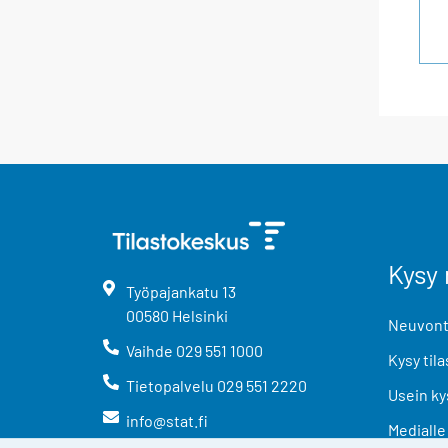
Kysy 
Työpajankatu
13
00580
Helsinki
Neuvonta
Vaihde
029 551 1000
Kysy tila
Tietopalvelu
029 551 2220
Usein ky
info@stat.fi
Medialle