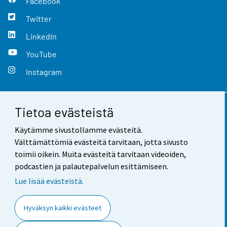
Facebook
Twitter
LinkedIn
YouTube
Instagram
Tietoa evästeistä
Yhteystiedot
Käytämme sivustollamme evästeitä.
Palaute
Välttämättömiä evästeitä tarvitaan, jotta sivusto
toimii oikein. Muita evästeitä tarvitaan videoiden,
Käyttöehdot
podcastien ja palautepalvelun esittämiseen.
Tietosuoja
Lue lisää evästeistä.
Saavutettavuus
Hyväksyn kaikki evästeet
Tietoa sivustosta