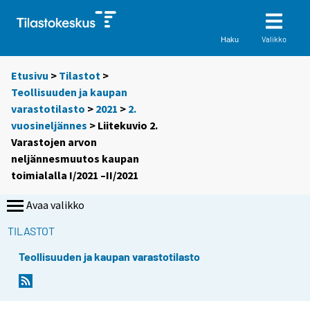
Valikko
Haku
Etusivu
>
Tilastot
>
Teollisuuden ja kaupan
varastotilasto
>
2021
>
2.
vuosineljännes
> Liitekuvio 2.
Varastojen arvon
neljännesmuutos kaupan
toimialalla I/2021 –II/2021
Avaa valikko
TILASTOT
Teollisuuden ja kaupan varastotilasto