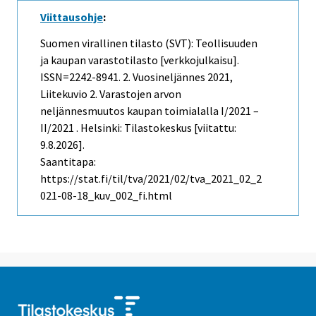
Viittausohje
:
Suomen virallinen tilasto (SVT): Teollisuuden
ja kaupan varastotilasto [verkkojulkaisu].
ISSN=2242-8941.
2. Vuosineljännes
2021,
Liitekuvio 2. Varastojen arvon
neljännesmuutos kaupan toimialalla I/2021 –
II/2021 . Helsinki: Tilastokeskus [viitattu:
9.8.2026].
Saantitapa:
https://stat.fi/til/tva/2021/02/tva_2021_02_2
021-08-18_kuv_002_fi.html