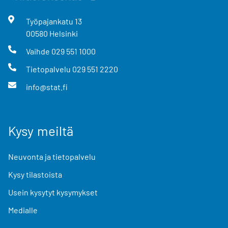
Työpajankatu
13
00580
Helsinki
Vaihde
029 551 1000
Tietopalvelu
029 551 2220
info@stat.fi
Kysy meiltä
Neuvonta ja tietopalvelu
Kysy tilastoista
Usein kysytyt kysymykset
Medialle