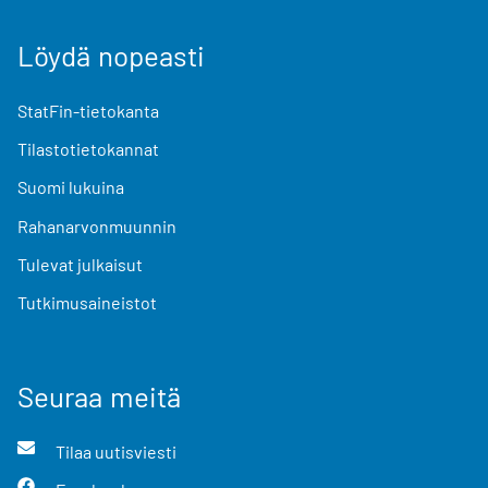
Löydä nopeasti
StatFin-tietokanta
Tilastotietokannat
Suomi lukuina
Rahanarvonmuunnin
Tulevat julkaisut
Tutkimusaineistot
Seuraa meitä
Tilaa uutisviesti