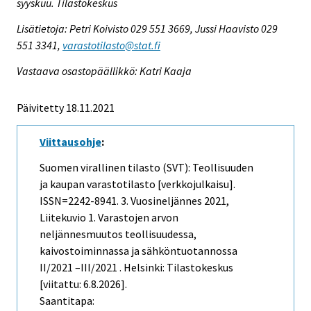
syyskuu. Tilastokeskus
Lisätietoja: Petri Koivisto 029 551 3669, Jussi Haavisto 029
551 3341,
varastotilasto@stat.fi
Vastaava osastopäällikkö: Katri Kaaja
Päivitetty 18.11.2021
Viittausohje
:
Suomen virallinen tilasto (SVT): Teollisuuden
ja kaupan varastotilasto [verkkojulkaisu].
ISSN=2242-8941.
3. Vuosineljännes
2021,
Liitekuvio 1. Varastojen arvon
neljännesmuutos teollisuudessa,
kaivostoiminnassa ja sähköntuotannossa
II/2021 –III/2021 . Helsinki: Tilastokeskus
[viitattu: 6.8.2026].
Saantitapa: