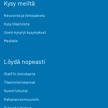
Kysy meiltä
Neuvonta ja tietopalvelu
Kysy tilastoista
Usein kysytyt kysymykset
Medialle
Löydä nopeasti
StatFin-tietokanta
Tilastotietokannat
Suomi lukuina
Rahanarvonmuunnin
Tulevat julkaisut