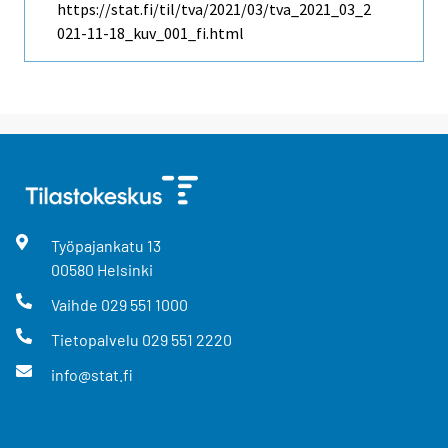
https://stat.fi/til/tva/2021/03/tva_2021_03_2
021-11-18_kuv_001_fi.html
Työpajankatu
13
00580
Helsinki
Vaihde
029 551 1000
Tietopalvelu
029 551 2220
info@stat.fi