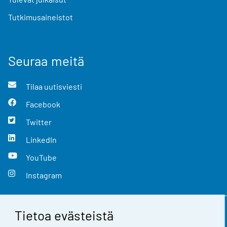
Tutkimusaineistot
Seuraa meitä
Tilaa uutisviesti
Facebook
Twitter
LinkedIn
YouTube
Instagram
Tietoa evästeistä
Yhteystiedot