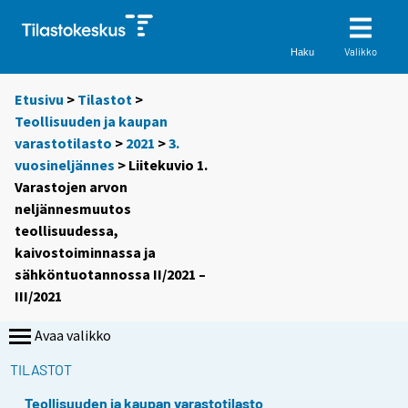
Valikko
Haku
Etusivu
>
Tilastot
>
Teollisuuden ja kaupan
varastotilasto
>
2021
>
3.
vuosineljännes
> Liitekuvio 1.
Varastojen arvon
neljännesmuutos
teollisuudessa,
kaivostoiminnassa ja
sähköntuotannossa II/2021 –
III/2021
Avaa valikko
TILASTOT
Teollisuuden ja kaupan varastotilasto