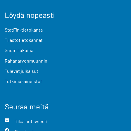
Löydä nopeasti
StatFin-tietokanta
Tilastotietokannat
Suomi lukuina
Rahanarvonmuunnin
Tulevat julkaisut
Tutkimusaineistot
Seuraa meitä
Tilaa uutisviesti