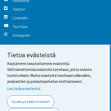
Facebook
Twitter
LinkedIn
YouTube
Instagram
Tietoa evästeistä
Yhteystiedot
Käytämme sivustollamme evästeitä.
Palaute
Välttämättömiä evästeitä tarvitaan, jotta sivusto
toimii oikein. Muita evästeitä tarvitaan videoiden,
Käyttöehdot
podcastien ja palautepalvelun esittämiseen.
Tietosuoja
Lue lisää evästeistä.
Saavutettavuus
Hyväksyn kaikki evästeet
Tietoa sivustosta