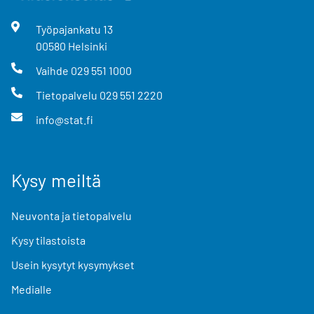
Työpajankatu
13
00580
Helsinki
Vaihde
029 551 1000
Tietopalvelu
029 551 2220
info@stat.fi
Kysy meiltä
Neuvonta ja tietopalvelu
Kysy tilastoista
Usein kysytyt kysymykset
Medialle