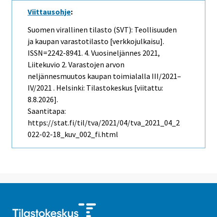
Viittausohje
:
Suomen virallinen tilasto (SVT): Teollisuuden
ja kaupan varastotilasto [verkkojulkaisu].
ISSN=2242-8941.
4. Vuosineljännes
2021,
Liitekuvio 2. Varastojen arvon
neljännesmuutos kaupan toimialalla III/2021–
IV/2021 . Helsinki: Tilastokeskus [viitattu:
8.8.2026].
Saantitapa:
https://stat.fi/til/tva/2021/04/tva_2021_04_2
022-02-18_kuv_002_fi.html