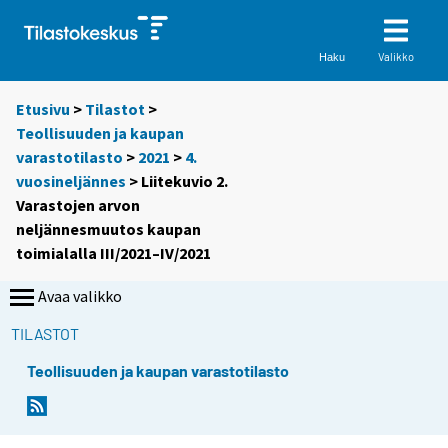
Valikko
Haku
Etusivu
>
Tilastot
>
Teollisuuden ja kaupan
varastotilasto
>
2021
>
4.
vuosineljännes
> Liitekuvio 2.
Varastojen arvon
neljännesmuutos kaupan
toimialalla III/2021–IV/2021
Avaa valikko
TILASTOT
Teollisuuden ja kaupan varastotilasto