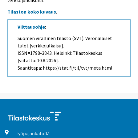
verkkojulkaisuna.
Tilaston koko kuvaus
.
Viittausohje
:
Suomen virallinen tilasto (SVT): Veronalaiset
tulot [verkkojulkaisu].
ISSN=1798-3843. Helsinki: Tilastokeskus
[viitattu: 10.8.2026].
Saantitapa: https://stat.fi/til/tvt/meta.html
Työpajankatu
13