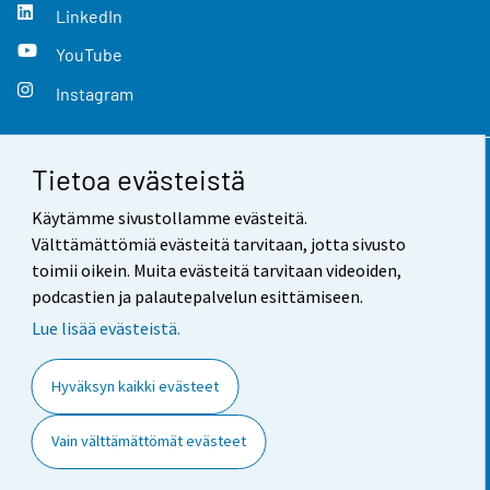
LinkedIn
YouTube
Instagram
Tietoa evästeistä
Yhteystiedot
Käytämme sivustollamme evästeitä.
Palaute
Välttämättömiä evästeitä tarvitaan, jotta sivusto
toimii oikein. Muita evästeitä tarvitaan videoiden,
Käyttöehdot
podcastien ja palautepalvelun esittämiseen.
Tietosuoja
Lue lisää evästeistä.
Saavutettavuus
Hyväksyn kaikki evästeet
Tietoa sivustosta
Vain välttämättömät evästeet
Evästeasetukset