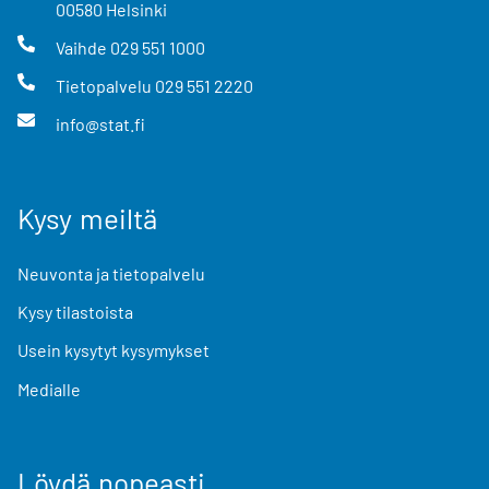
00580
Helsinki
Vaihde
029 551 1000
Tietopalvelu
029 551 2220
info@stat.fi
Kysy meiltä
Neuvonta ja tietopalvelu
Kysy tilastoista
Usein kysytyt kysymykset
Medialle
Löydä nopeasti