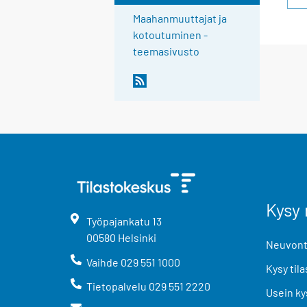
Maahanmuuttajat ja
kotoutuminen -
teemasivusto
Kysy 
Työpajankatu
13
00580
Helsinki
Neuvonta
Vaihde
029 551 1000
Kysy tila
Tietopalvelu
029 551 2220
Usein ky