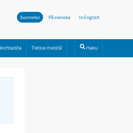
Suomeksi
På svenska
In English
nkohtaista
Tietoa meistä
Haku