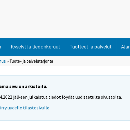
a
Kyselyt ja tiedonkeruut
Tuotteet ja palvelut
Aja
mus
> Tuote- ja palvelutarjonta
ämä sivu on arkistoitu.
.4.2022 jälkeen julkaistut tiedot löydät uudistetulta sivustolta.
iirry uudelle tilastosivulle