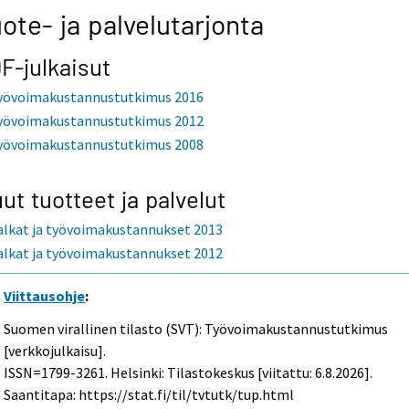
ote- ja palvelutarjonta
F-julkaisut
yövoimakustannustutkimus 2016
yövoimakustannustutkimus 2012
yövoimakustannustutkimus 2008
ut tuotteet ja palvelut
alkat ja työvoimakustannukset 2013
alkat ja työvoimakustannukset 2012
Viittausohje
:
Suomen virallinen tilasto (SVT): Työvoimakustannustutkimus
[verkkojulkaisu].
ISSN=1799-3261. Helsinki: Tilastokeskus [viitattu: 6.8.2026].
Saantitapa: https://stat.fi/til/tvtutk/tup.html