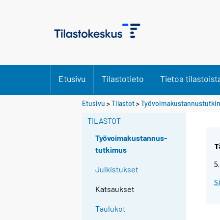
Etusivu
Tilastotieto
Tietoa tilastoist
Etusivu
>
Tilastot
>
Työvoimakustannustutki
TILASTOT
Työvoimakustannus-
T
tutkimus
5
Julkistukset
S
Katsaukset
Taulukot