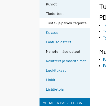
Kuviot
Tu
Tiedotteet
PD
Tuote- ja palvelutarjonta
T
T
Kuvaus
T
Laatuselosteet
Mu
Menetelmäselosteet
P
Käsitteet ja määritelmät
P
Luokitukset
Linkit
Lisätietoja
MUUALLA PALVELUSSA