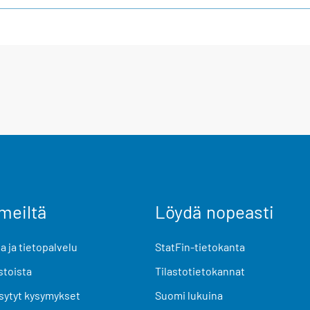
meiltä
Löydä nopeasti
 ja tietopalvelu
StatFin-tietokanta
stoista
Tilastotietokannat
sytyt kysymykset
Suomi lukuina