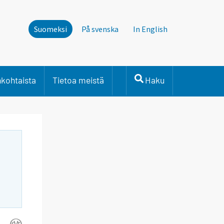
Suomeksi
På svenska
In English
nkohtaista
Tietoa meistä
Haku