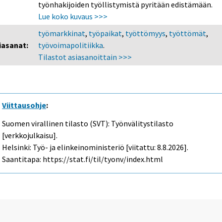
työnhakijoiden työllistymistä pyritään edistämään.
Lue koko kuvaus >>>
työmarkkinat
,
työpaikat
,
työttömyys
,
työttömät
,
iasanat:
työvoimapolitiikka
.
Tilastot asiasanoittain >>>
Viittausohje
:
Suomen virallinen tilasto (SVT): Työnvälitystilasto
[verkkojulkaisu].
Helsinki: Työ- ja elinkeinoministeriö [viitattu: 8.8.2026].
Saantitapa: https://stat.fi/til/tyonv/index.html