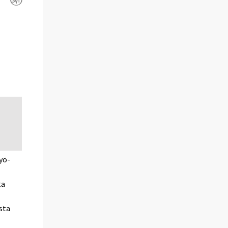
työ-
ta
sta