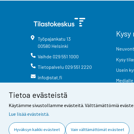
Kysy 
Työpajankatu
13
00580
Helsinki
Neuvonta
Vaihde
029 551 1000
Kysy tila
Tietopalvelu
029 551 2220
Usein ky
info@stat.fi
Medialle
Tietoa evästeistä
Käytämme sivustollamme evästeitä. Välttämättömiä evästeitä t
Lue lisää evästeistä.
Yhteystiedot
Palaute
Hyväksyn kaikki evästeet
Vain välttämättömät evästeet