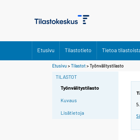
Etusivu
Tilastotieto
Tietoa tilastoist
S
S
Etusivu
>
Tilastot
> Työnvälitystilasto
i
i
TILASTOT
i
i
r
r
Työnvälitystilasto
r
r
T
y
y
Kuvaus
5
t
t
Lisätietoja
t
t
S
o
o
i
i
s
s