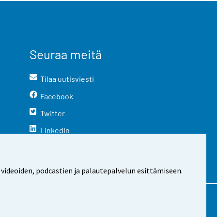
Seuraa meitä
Tilaa uutisviesti
Facebook
Twitter
LinkedIn
YouTube
Instagram
 videoiden, podcastien ja palautepalvelun esittämiseen.
stosta
Evästeasetukset