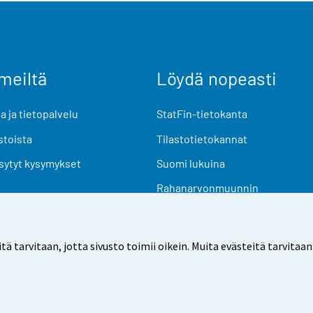
meiltä
Löydä nopeasti
 ja tietopalvelu
StatFin-tietokanta
stoista
Tilastotietokannat
sytyt kysymykset
Suomi lukuina
Rahanarvonmuunnin
Tulevat julkaisut
Tutkimusaineistot
arvitaan, jotta sivusto toimii oikein. Muita evästeitä tarvitaan
Käyttöehdot
Tietosuoja
Saavutettavuus
Tietoa sivu