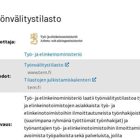
önvälitystilasto
ottaja:
Työ- ja elinkeinoministeriö
Työnvälitystilasto
www.tem.fi
edot:
Tilastojen julkistamiskalenteri
tem.fi
Työ- ja elinkeinoministeriö laatii työnvälitystilastoa 
ja elinkeinotoimistojen asiakkaista: työ- ja
elinkeinotoimistoihin ilmoittautuneista työnhakijois
(suurimpana ryhmänä työttömät työnhakijat) ja
vaus:
työnantajien työ- ja elinkeinotoimistoihin ilmoittami
avoimista työpaikoista sekä palveluista, joilla