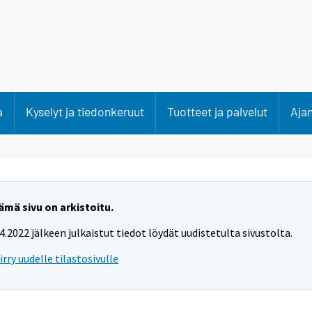
a
Kyselyt ja tiedonkeruut
Tuotteet ja palvelut
Aja
ämä sivu on arkistoitu.
.4.2022 jälkeen julkaistut tiedot löydät uudistetulta sivustolta.
iirry uudelle tilastosivulle