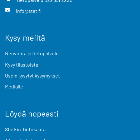
info@stat.fi
Kysy meiltä
Neuvonta ja tietopalvelu
Kysy tilastoista
Usein kysytyt kysymykset
Medialle
Löydä nopeasti
StatFin-tietokanta