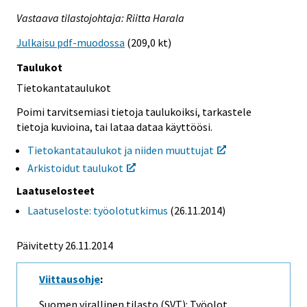
Vastaava tilastojohtaja: Riitta Harala
Julkaisu pdf-muodossa
(209,0 kt)
Taulukot
Tietokantataulukot
Poimi tarvitsemiasi tietoja taulukoiksi, tarkastele
tietoja kuvioina, tai lataa dataa käyttöösi.
Tietokantataulukot ja niiden muuttujat
Arkistoidut taulukot
Laatuselosteet
Laatuseloste: työolotutkimus
(26.11.2014)
Päivitetty 26.11.2014
Viittausohje
:
Suomen virallinen tilasto (SVT): Työolot