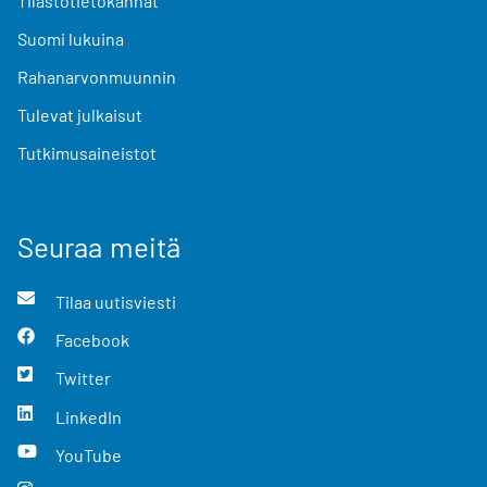
Tilastotietokannat
Suomi lukuina
Rahanarvonmuunnin
Tulevat julkaisut
Tutkimusaineistot
Seuraa meitä
Tilaa uutisviesti
Facebook
Twitter
LinkedIn
YouTube