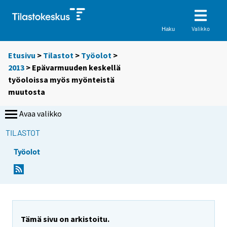
Valikko
Haku
Etusivu
>
Tilastot
>
Työolot
>
2013
> Epävarmuuden keskellä
työoloissa myös myönteistä
muutosta
Avaa valikko
TILASTOT
Työolot
Y
Y
o
o
u
u
a
a
r
r
e
e
Tämä sivu on arkistoitu.