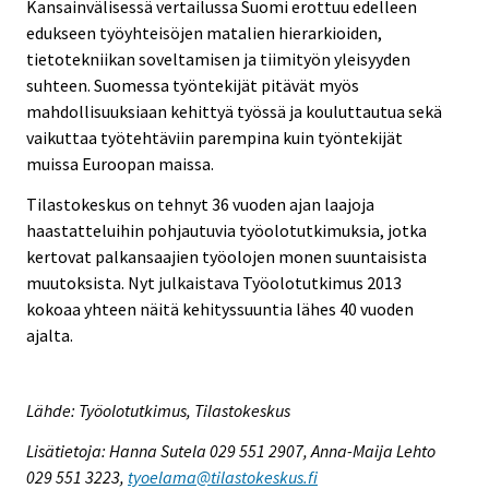
Kansainvälisessä vertailussa Suomi erottuu edelleen
edukseen työyhteisöjen matalien hierarkioiden,
tietotekniikan soveltamisen ja tiimityön yleisyyden
suhteen. Suomessa työntekijät pitävät myös
mahdollisuuksiaan kehittyä työssä ja kouluttautua sekä
vaikuttaa työtehtäviin parempina kuin työntekijät
muissa Euroopan maissa.
Tilastokeskus on tehnyt 36 vuoden ajan laajoja
haastatteluihin pohjautuvia työolotutkimuksia, jotka
kertovat palkansaajien työolojen monen suuntaisista
muutoksista. Nyt julkaistava Työolotutkimus 2013
kokoaa yhteen näitä kehityssuuntia lähes 40 vuoden
ajalta.
Lähde: Työolotutkimus, Tilastokeskus
Lisätietoja: Hanna Sutela 029 551 2907, Anna-Maija Lehto
029 551 3223,
tyoelama@tilastokeskus.fi