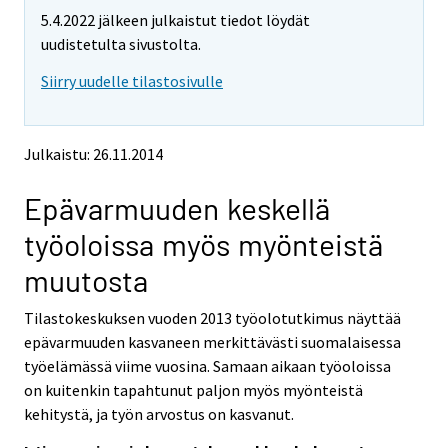
m
m
5.4.2022 jälkeen julkaistut tiedot löydät
o
o
v
v
uudistetulta sivustolta.
i
i
Siirry uudelle tilastosivulle
n
n
g
g
t
t
o
o
Julkaistu: 26.11.2014
a
a
n
n
Epävarmuuden keskellä
o
o
t
t
työoloissa myös myönteistä
h
h
e
e
muutosta
r
r
s
s
Tilastokeskuksen vuoden 2013 työolotutkimus näyttää
e
e
epävarmuuden kasvaneen merkittävästi suomalaisessa
r
r
v
v
työelämässä viime vuosina. Samaan aikaan työoloissa
i
i
on kuitenkin tapahtunut paljon myös myönteistä
c
c
kehitystä, ja työn arvostus on kasvanut.
e
e
.
.