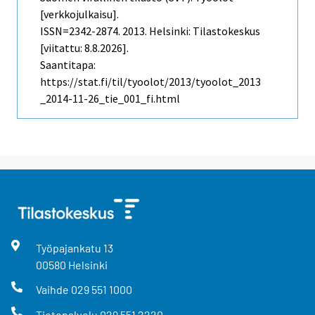
[verkkojulkaisu].
ISSN=2342-2874. 2013. Helsinki: Tilastokeskus
[viitattu: 8.8.2026].
Saantitapa:
https://stat.fi/til/tyoolot/2013/tyoolot_2013
_2014-11-26_tie_001_fi.html
Työpajankatu
13
00580
Helsinki
Vaihde
029 551 1000
Tietopalvelu
029 551 2220