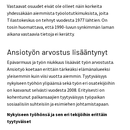
Vastaavat osuudet eivät ole olleet näin korkeita
yhdessäkään aiemmista työolotutkimuksista, joita
Tilastokeskus on tehnyt vuodesta 1977 lähtien. On
tosin huomattava, että 1990-luvun synkimmän laman
aikana vastaavia tietoja ei kerätty.
Ansiotyön arvostus lisääntynyt
Epävarmuus ja työn niukkuus lisäävät työn arvostusta.
Ansiotyö koetaan erittäin tärkeäksi elämänalueeksi
yleisemmin kuin viisi vuotta aiemmin. Tyytyväisyys
nykyiseen työhön ylipäänsä sekä työn eri osatekijöihin
on kasvanut selvästi vuodesta 2008. Erityisesti on
kohentunut palkansaajien tyytyväisyys työpaikan
sosiaalisiin suhteisiin ja esimiehen johtamistapaan.
Nykyiseen työhönsä ja sen eri tekijöihin erittäin
tyytyväiset