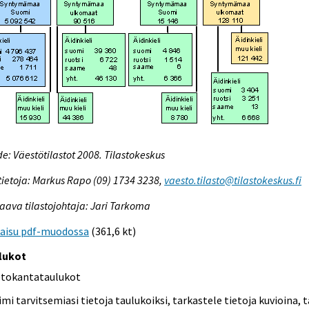
e: Väestötilastot 2008. Tilastokeskus
tietoja: Markus Rapo (09) 1734 3238,
vaesto.tilasto@tilastokeskus.fi
aava tilastojohtaja: Jari Tarkoma
kaisu pdf-muodossa
(361,6 kt)
lukot
etokantataulukot
mi tarvitsemiasi tietoja taulukoiksi, tarkastele tietoja kuvioina, t