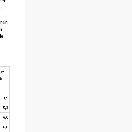
iden
i
inen
n
de
65+
%
3,9
5,3
6,0
6,6