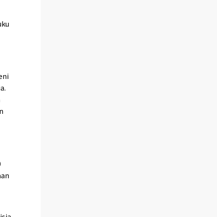
uku
eni
a.
n
on
0
aan
isia