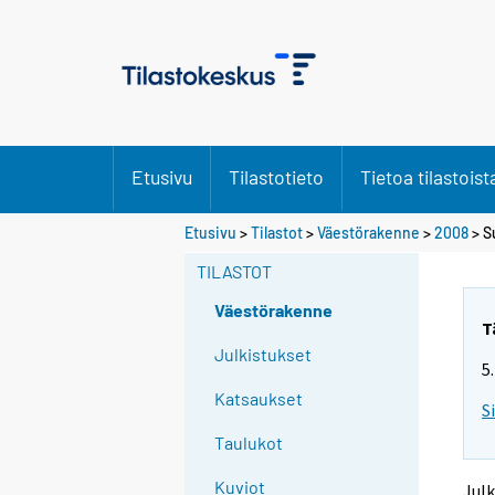
Etusivu
Tilastotieto
Tietoa tilastoist
Y
Y
Etusivu
>
Tilastot
>
Väestörakenne
>
2008
> S
o
o
u
u
TILASTOT
a
a
r
r
Väestörakenne
e
e
T
m
m
Julkistukset
5
o
o
v
v
Katsaukset
S
i
i
n
n
Taulukot
g
g
t
t
Kuviot
Julk