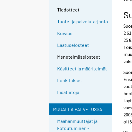
o
o
a
a
Tiedotteet
S
n
n
o
o
Tuote- ja palvelutarjonta
Suom
t
t
h
h
2 61
Kuvaus
e
e
25 8
r
r
Laatuselosteet
Tois
s
s
muut
e
e
Menetelmäselosteet
väki
r
r
v
v
Käsitteet ja määritelmät
Suom
i
i
Ensi
c
c
Luokitukset
e
e
vuot
.
.
Lisätietoja
henk
täyt
väes
MUUALLA PALVELUSSA
2008
Maahanmuuttajat ja
oli 
kotoutuminen -