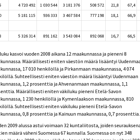
5
4 720 492
1 030 544
3 181 376
508 572
21,8
67,4
0
5 181 115
936 333
3 467 584
777 198
18,1
66,9
8
5 326 314
891 162
3 543 084
892 068
16,7
66,5
luku kasvoi vuoden 2008 aikana 12 maakunnassa ja pieneni 8
kunnassa. Määrällisesti eniten väestön määrä lisääntyi Uudenma
kunnassa, 17 010 henkilöllä ja Pirkanmaan maakunnassa, 4 074
ilöllä. Suhteellisesti eniten väestön määrä lisääntyi Uudenmaan
kunnassa, 1,2 prosenttia ja Ahvenanmaan maakunnassa, 1,1
enttia. Määrällisesti eniten väkiluku pieneni Etelä-Savon
kunnassa, 1 230 henkilöllä ja Kymenlaakson maakunnassa, 810
ilöllä. Suhteellisesti eniten väkiluku pieneni Etelä-Savon
unnassa, 0,8 prosenttia ja Kainuun maakunnassa, 0,7 prosenttia.
en 2009 alussa astui voimaan 32 kuntaliitosta, joiden seurauksen
tien määrä väheni Suomessa 67 kunnalla. Suomessa on nyt 348