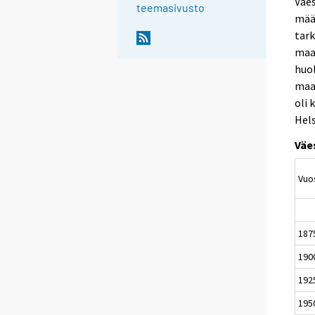
Väes
teemasivusto
määr
tark
maa
huo
maak
oli 
Hels
Väe
Vu
187
190
192
195