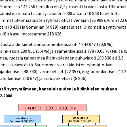
 Suomessa 143 256 henkilöä eli 2,7 prosenttia väestöstä. Ulkomai
alaisten määrä lisääntyi vuoden 2008 aikana 10 548 henkilöllä.
immat ulkomaalaisten ryhmät olivat Venäjän (26 909), Viron (22 6
sin (8 439) ja Somalian (4 919) kansalaiset. Ulkomailla syntyneitä
kilöitä asui maassamme 218 626.
töstä äidinkieleltään suomenkielisiä oli 4 844 047 (90,9 %),
sinkielisiä 289 951 (5,4 %) ja saamenkielisiä 1 778 (0,03 %).Muita k
ea, ruotsia tai saamea äidinkielenään puhuvia oli 190 538 eli 3,6
enttia väestöstä. Suurimmat vieraskielisten ryhmät olivat
jänkieliset (48 740), vironkieliset (22 357), englanninkieliset (11 3
linkieliset (10 647) ja arabiankieliset (8 806).
stö syntymämaan, kansalaisuuden ja äidinkielen mukaan
2.2008