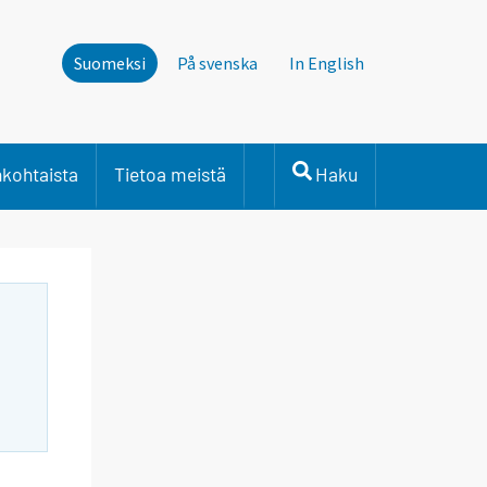
Suomeksi
På svenska
In English
nkohtaista
Tietoa meistä
Haku