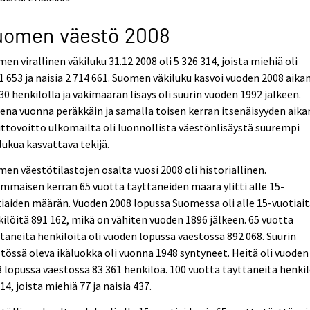
uomen väestö 2008
en virallinen väkiluku 31.12.2008 oli 5 326 314, joista miehiä oli
1 653 ja naisia 2 714 661. Suomen väkiluku kasvoi vuoden 2008 aika
30 henkilöllä ja väkimäärän lisäys oli suurin vuoden 1992 jälkeen.
ena vuonna peräkkäin ja samalla toisen kerran itsenäisyyden aika
tovoitto ulkomailta oli luonnollista väestönlisäystä suurempi
lukua kasvattava tekijä.
en väestötilastojen osalta vuosi 2008 oli historiallinen.
mmäisen kerran 65 vuotta täyttäneiden määrä ylitti alle 15-
iaiden määrän. Vuoden 2008 lopussa Suomessa oli alle 15-vuotiai
ilöitä 891 162, mikä on vähiten vuoden 1896 jälkeen. 65 vuotta
täneitä henkilöitä oli vuoden lopussa väestössä 892 068. Suurin
tössä oleva ikäluokka oli vuonna 1948 syntyneet. Heitä oli vuoden
 lopussa väestössä 83 361 henkilöä. 100 vuotta täyttäneitä henkil
514, joista miehiä 77 ja naisia 437.