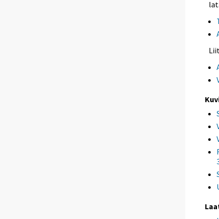
lat
Li
Kuv
Laa