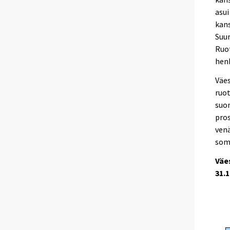
asui
kans
Suur
Ruot
hen
Väes
ruot
suom
pros
venä
soma
Väe
31.1