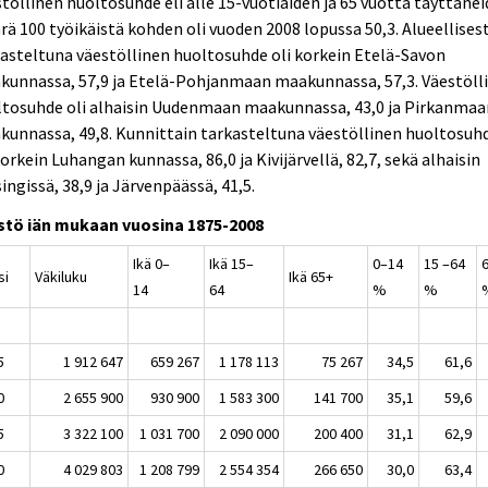
töllinen huoltosuhde eli alle 15-vuotiaiden ja 65 vuotta täyttäne
ä 100 työikäistä kohden oli vuoden 2008 lopussa 50,3. Alueellisest
asteltuna väestöllinen huoltosuhde oli korkein Etelä-Savon
kunnassa, 57,9 ja Etelä-Pohjanmaan maakunnassa, 57,3. Väestöll
ltosuhde oli alhaisin Uudenmaan maakunnassa, 43,0 ja Pirkanmaa
unnassa, 49,8. Kunnittain tarkasteltuna väestöllinen huoltosuh
korkein Luhangan kunnassa, 86,0 ja Kivijärvellä, 82,7, sekä alhaisin
ingissä, 38,9 ja Järvenpäässä, 41,5.
stö iän mukaan vuosina 1875-2008
Ikä 0–
Ikä 15–
0–14
15 –64
osi
Väkiluku
Ikä 65+
14
64
%
%
5
1 912 647
659 267
1 178 113
75 267
34,5
61,6
0
2 655 900
930 900
1 583 300
141 700
35,1
59,6
5
3 322 100
1 031 700
2 090 000
200 400
31,1
62,9
0
4 029 803
1 208 799
2 554 354
266 650
30,0
63,4