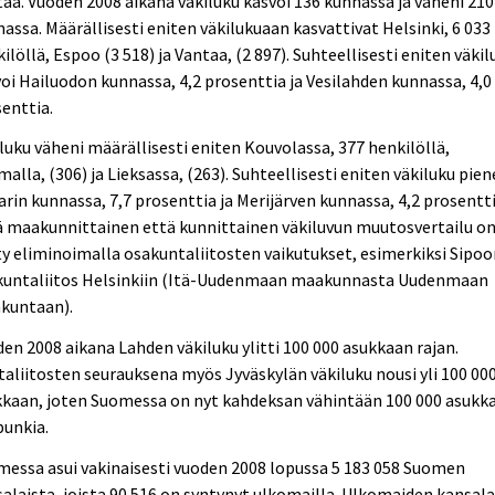
aa. Vuoden 2008 aikana väkiluku kasvoi 136 kunnassa ja väheni 210
assa. Määrällisesti eniten väkilukuaan kasvattivat Helsinki, 6 033
ilöllä, Espoo (3 518) ja Vantaa, (2 897). Suhteellisesti eniten väkil
oi Hailuodon kunnassa, 4,2 prosenttia ja Vesilahden kunnassa, 4,0
enttia.
luku väheni määrällisesti eniten Kouvolassa, 377 henkilöllä,
alla, (306) ja Lieksassa, (263). Suhteellisesti eniten väkiluku pien
rin kunnassa, 7,7 prosenttia ja Merijärven kunnassa, 4,2 prosentti
ä maakunnittainen että kunnittainen väkiluvun muutosvertailu o
y eliminoimalla osakuntaliitosten vaikutukset, esimerkiksi Sipo
kuntaliitos Helsinkiin (Itä-Uudenmaan maakunnasta Uudenmaan
kuntaan).
en 2008 aikana Lahden väkiluku ylitti 100 000 asukkaan rajan.
aliitosten seurauksena myös Jyväskylän väkiluku nousi yli 100 00
kkaan, joten Suomessa on nyt kahdeksan vähintään 100 000 asukk
punkia.
essa asui vakinaisesti vuoden 2008 lopussa 5 183 058 Suomen
alaista, joista 90 516 on syntynyt ulkomailla. Ulkomaiden kansala