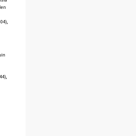
den
04),
uin
44),