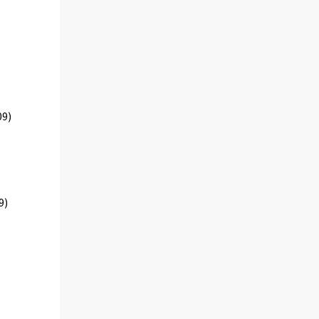
09)
9)