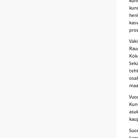
kunt
kunn
henk
kasv
pros
Väki
Raum
Köka
Sek
teht
osa
maa
Vuod
Kunt
asu
kau
Suom
kans