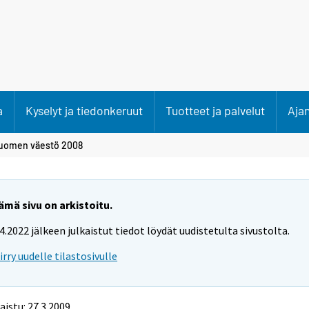
a
Kyselyt ja tiedonkeruut
Tuotteet ja palvelut
Aja
uomen väestö 2008
ämä sivu on arkistoitu.
.4.2022 jälkeen julkaistut tiedot löydät uudistetulta sivustolta.
iirry uudelle tilastosivulle
aistu: 27.3.2009