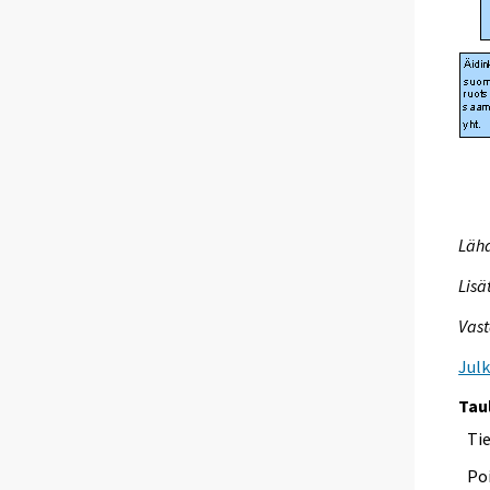
Lähd
Lisä
Vast
Jul
Tau
Ti
Poi