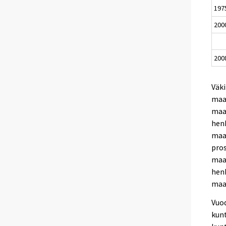
197
200
200
Väki
maa
maa
henk
maa
pros
maa
henk
maak
Vuod
kun