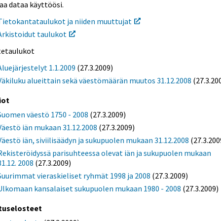
aa dataa käyttöösi.
Tietokantataulukot ja niiden muuttujat
Arkistoidut taulukot
itetaulukot
Aluejärjestelyt 1.1.2009
(27.3.2009)
Väkiluku alueittain sekä väestömäärän muutos 31.12.2008
(27.3.20
iot
Suomen väestö 1750 - 2008
(27.3.2009)
Väestö iän mukaan 31.12.2008
(27.3.2009)
Väestö iän, siviilisäädyn ja sukupuolen mukaan 31.12.2008
(27.3.200
Rekisteröidyssä parisuhteessa olevat iän ja sukupuolen mukaan
31.12. 2008
(27.3.2009)
Suurimmat vieraskieliset ryhmät 1998 ja 2008
(27.3.2009)
Ulkomaan kansalaiset sukupuolen mukaan 1980 - 2008
(27.3.2009)
tuselosteet