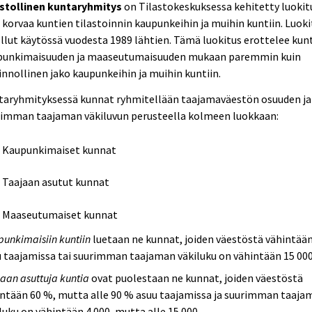
astollinen kuntaryhmitys
on Tilastokeskuksessa kehitetty luokit
 korvaa kuntien tilastoinnin kaupunkeihin ja muihin kuntiin. Luoki
llut käytössä vuodesta 1989 lähtien. Tämä luokitus erottelee kun
punkimaisuuden ja maaseutumaisuuden mukaan paremmin kuin
innollinen jako kaupunkeihin ja muihin kuntiin.
taryhmityksessä kunnat ryhmitellään taajamaväestön osuuden ja
rimman taajaman väkiluvun perusteella kolmeen luokkaan:
Kaupunkimaiset kunnat
Taajaan asutut kunnat
Maaseutumaiset kunnat
unkimaisiin kuntiin
luetaan ne kunnat, joiden väestöstä vähintää
 taajamissa tai suurimman taajaman väkiluku on vähintään 15 000
aan asuttuja kuntia
ovat puolestaan ne kunnat, joiden väestöstä
ntään 60 %, mutta alle 90 % asuu taajamissa ja suurimman taaja
luku on vähintään 4 000, mutta alle 15 000.