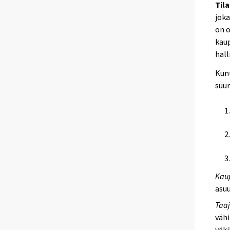
Til
joka
on o
kau
hall
Kun
suu
Kaup
asuu
Taaj
vähi
väki