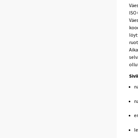
Väes
ISO 
Väes
kood
löyt
ruot
Aika
selv
ollu
Sivi
n
n
e
le