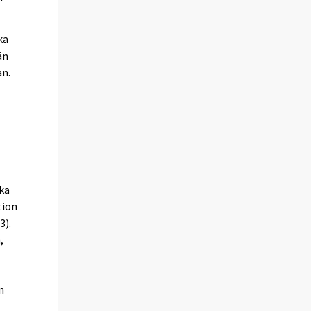
ka
än
an.
oka
tion
3).
,
n