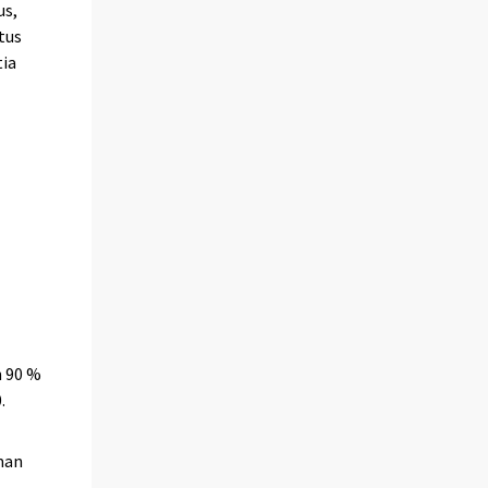
us,
tus
tia
n 90 %
.
man