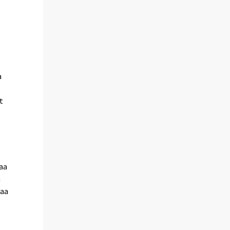
a
t
aa
n
maa