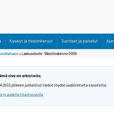
a
Kyselyt ja tiedonkeruut
Tuotteet ja palvelut
Aja
uosikatsaus
> Laatuseloste: Väestörakenne 2009
ämä sivu on arkistoitu.
.4.2022 jälkeen julkaistut tiedot löydät uudistetulta sivustolta.
iirry uudelle tilastosivulle