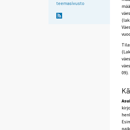
teemasivusto
määr
väe
(lak
Väes
vuod
Tila
(Lak
väes
väes
09).
Kä
Asu
kirj
henk
Esim
pai