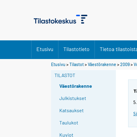
Etusivu
Tilastotieto
Tietoa tilastoist
Etusivu
>
Tilastot
>
Väestörakenne
>
2009
>
V
TILASTOT
Väestörakenne
T
Julkistukset
5
Katsaukset
S
Taulukot
Kuviot