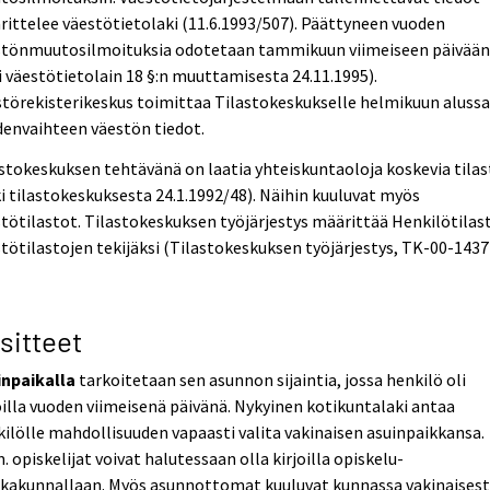
ittelee väestötietolaki (11.6.1993/507). Päättyneen vuoden
stönmuutosilmoituksia odotetaan tammikuun viimeiseen päivää
i väestötietolain 18 §:n muuttamisesta 24.11.1995).
törekisterikeskus toimittaa Tilastokeskukselle helmikuun aluss
envaihteen väestön tiedot.
stokeskuksen tehtävänä on laatia yhteiskuntaoloja koskevia tilas
i tilastokeskuksesta 24.1.1992/48). Näihin kuuluvat myös
tötilastot. Tilastokeskuksen työjärjestys määrittää Henkilötilas
tötilastojen tekijäksi (Tilastokeskuksen työjärjestys, TK-00-1437
sitteet
inpaikalla
tarkoitetaan sen asunnon sijaintia, jossa henkilö oli
oilla vuoden viimeisenä päivänä. Nykyinen kotikuntalaki antaa
ilölle mahdollisuuden vapaasti valita vakinaisen asuinpaikkansa.
. opiskelijat voivat halutessaan olla kirjoilla opiskelu-
kkakunnallaan. Myös asunnottomat kuuluvat kunnassa vakinaisest