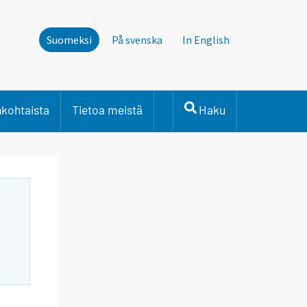
Suomeksi
På svenska
In English
nkohtaista
Tietoa meistä
Haku