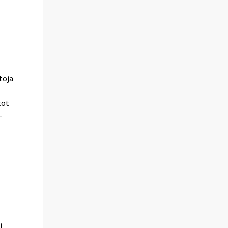
n
a
toja
tot
-
i