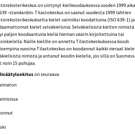
törekisterikeskus on siirtynyt kielikoodauksessa vuoden 1999 aik
639 -standardiin. Tilastokeskus on saanut vuodesta 1999 lähtien
törekisterikeskukselta kielet valmiiksi koodattuina (ISO 639-1) ja
aamattomat kielet selväkielisinä. Selväkielisistä kielten nimistä
yi paljon koodaantuvia kieliä hieman väärin kirjoitettuina tai
sinkielellä. Näille kielille on annettu Tilastokeskuksessa koodi.
isempina vuosina Tilastokeskus on koodannut kaikki vieraat kiele
äkielisistä nimistä ja antanut koodin kielelle, jos sillä on Suomess
t noin 15 puhujaa.
ilisäätyluokitus
on seuraava:
aimaton
aimisissa
ronnut
ski