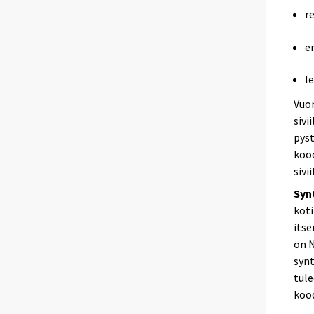
r
e
l
Vuon
sivi
pyst
kood
sivi
Syn
koti
itse
on N
syn
tul
kood