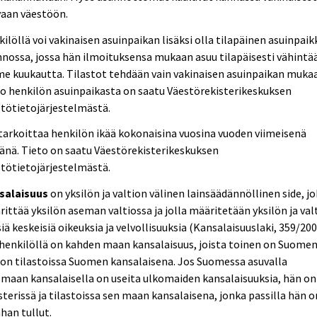
vaan väestöön.
ilöllä voi vakinaisen asuinpaikan lisäksi olla tilapäinen asuinpaik
nossa, jossa hän ilmoituksensa mukaan asuu tilapäisesti vähintä
e kuukautta. Tilastot tehdään vain vakinaisen asuinpaikan muka
o henkilön asuinpaikasta on saatu Väestörekisterikeskuksen
tötietojärjestelmästä.
tarkoittaa henkilön ikää kokonaisina vuosina vuoden viimeisenä
änä. Tieto on saatu Väestörekisterikeskuksen
tötietojärjestelmästä.
salaisuus
on yksilön ja valtion välinen lainsäädännöllinen side, j
ittää yksilön aseman valtiossa ja jolla määritetään yksilön ja val
siä keskeisiä oikeuksia ja velvollisuuksia (Kansalaisuuslaki, 359/200
henkilöllä on kahden maan kansalaisuus, joista toinen on Suomen
on tilastoissa Suomen kansalaisena. Jos Suomessa asuvalla
maan kansalaisella on useita ulkomaiden kansalaisuuksia, hän on
sterissä ja tilastoissa sen maan kansalaisena, jonka passilla hän o
han tullut.