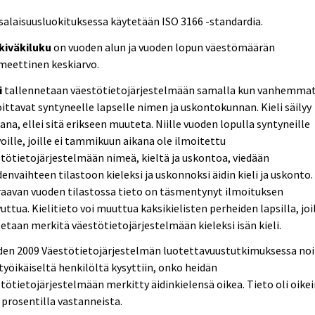
alaisuusluokituksessa käytetään ISO 3166 -standardia.
kiväkiluku
on vuoden alun ja vuoden lopun väestömäärän
meettinen keskiarvo.
i
tallennetaan väestötietojärjestelmään samalla kun vanhemma
ittavat syntyneelle lapselle nimen ja uskontokunnan. Kieli säilyy
na, ellei sitä erikseen muuteta. Niille vuoden lopulla syntyneille
oille, joille ei tammikuun aikana ole ilmoitettu
tötietojärjestelmään nimeä, kieltä ja uskontoa, viedään
envaihteen tilastoon kieleksi ja uskonnoksi äidin kieli ja uskonto.
aavan vuoden tilastossa tieto on täsmentynyt ilmoituksen
uttua. Kielitieto voi muuttua kaksikielisten perheiden lapsilla, joi
etaan merkitä väestötietojärjestelmään kieleksi isän kieli.
den 2009 Väestötietojärjestelmän luotettavuustutkimuksessa noi
työikäiseltä henkilöltä kysyttiin, onko heidän
tötietojärjestelmään merkitty äidinkielensä oikea. Tieto oli oike
 prosentilla vastanneista.