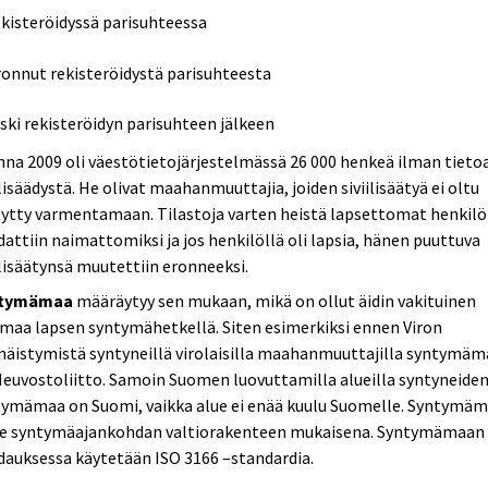
ekisteröidyssä parisuhteessa
ronnut rekisteröidystä parisuhteesta
eski rekisteröidyn parisuhteen jälkeen
na 2009 oli väestötietojärjestelmässä 26 000 henkeä ilman tieto
ilisäädystä. He olivat maahanmuuttajia, joiden siviilisäätyä ei oltu
ytty varmentamaan. Tilastoja varten heistä lapsettomat henkilö
attiin naimattomiksi ja jos henkilöllä oli lapsia, hänen puuttuva
ilisäätynsä muutettiin eronneeksi.
tymämaa
määräytyy sen mukaan, mikä on ollut äidin vakituinen
maa lapsen syntymähetkellä. Siten esimerkiksi ennen Viron
näistymistä syntyneillä virolaisilla maahanmuuttajilla syntymäm
euvostoliitto. Samoin Suomen luovuttamilla alueilla syntyneide
tymämaa on Suomi, vaikka alue ei enää kuulu Suomelle. Syntymä
ee syntymäajankohdan valtiorakenteen mukaisena. Syntymämaan
auksessa käytetään ISO 3166 –standardia.