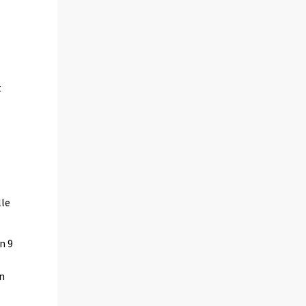
t
lle
n 9
in