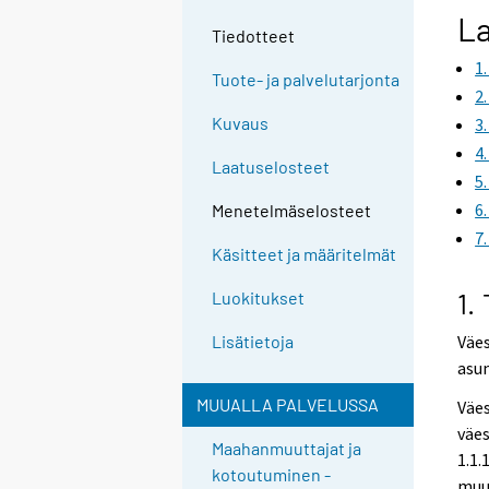
La
Tiedotteet
1
Tuote- ja palvelutarjonta
2
Kuvaus
3
4
Laatuselosteet
5
6
Menetelmäselosteet
7
Käsitteet ja määritelmät
1.
Luokitukset
Väe
Lisätietoja
asun
MUUALLA PALVELUSSA
Väes
väes
Maahanmuuttajat ja
1.1.
kotoutuminen -
muut