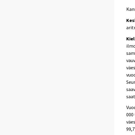
Kans
Kes
arit
Kiel
ilmo
sama
vauv
väes
vuod
Seur
saav
saat
Vuo
000 
väes
99,7