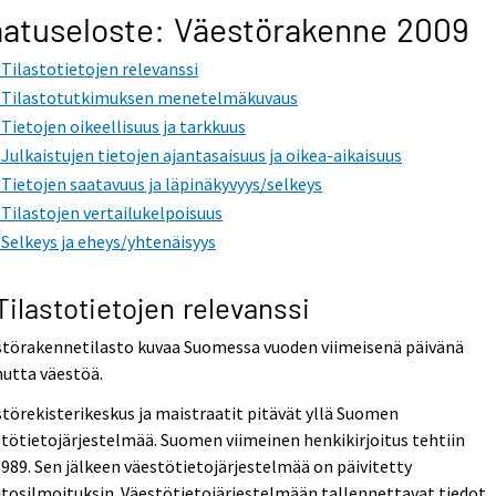
atuseloste: Väestörakenne 2009
. Tilastotietojen relevanssi
. Tilastotutkimuksen menetelmäkuvaus
. Tietojen oikeellisuus ja tarkkuus
. Julkaistujen tietojen ajantasaisuus ja oikea-aikaisuus
. Tietojen saatavuus ja läpinäkyvyys/selkeys
. Tilastojen vertailukelpoisuus
. Selkeys ja eheys/yhtenäisyys
 Tilastotietojen relevanssi
störakennetilasto kuvaa Suomessa vuoden viimeisenä päivänä
utta väestöä.
törekisterikeskus ja maistraatit pitävät yllä Suomen
tötietojärjestelmää. Suomen viimeinen henkikirjoitus tehtiin
1989. Sen jälkeen väestötietojärjestelmää on päivitetty
osilmoituksin. Väestötietojärjestelmään tallennettavat tiedot