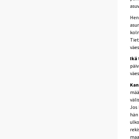
asu
Henk
asun
kolm
Tiet
väes
Ikä
päiv
väes
Kan
määr
väli
Jos 
hän 
ulko
reki
maa