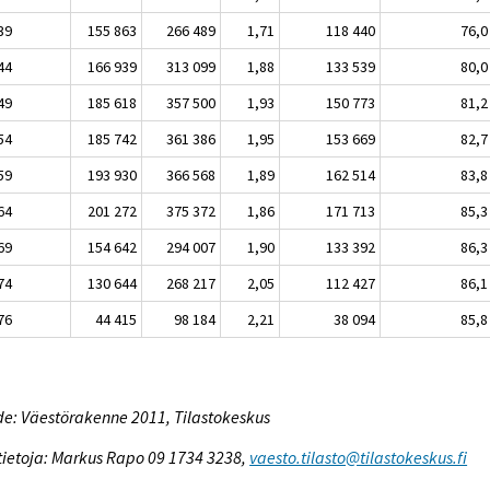
39
155 863
266 489
1,71
118 440
76,0
44
166 939
313 099
1,88
133 539
80,0
49
185 618
357 500
1,93
150 773
81,2
54
185 742
361 386
1,95
153 669
82,7
59
193 930
366 568
1,89
162 514
83,8
64
201 272
375 372
1,86
171 713
85,3
69
154 642
294 007
1,90
133 392
86,3
74
130 644
268 217
2,05
112 427
86,1
76
44 415
98 184
2,21
38 094
85,8
e: Väestörakenne 2011, Tilastokeskus
tietoja: Markus Rapo 09 1734 3238,
vaesto.tilasto@tilastokeskus.fi