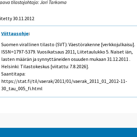
aava tilastojohtaja: Jari Tarkoma
itetty 30.11.2012
Viittausohje
:
Suomen virallinen tilasto (SVT): Väestörakenne [verkkojulkaisu].
ISSN=1797-5379.
Vuosikatsaus
2011, Liitetaulukko 5. Naiset iän,
lasten määrän ja synnyttäneiden osuuden mukaan 31.12.2011 .
Helsinki: Tilastokeskus [viitattu: 7.8.2026].
Saantitapa:
https://stat.fi/til/vaerak/2011/01/vaerak_2011_01_2012-11-
30_tau_005_fi.html