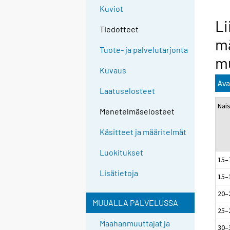
Kuviot
Li
Tiedotteet
mä
Tuote- ja palvelutarjonta
mu
Kuvaus
Ava
Laatuselosteet
Na
Menetelmäselosteet
Käsitteet ja määritelmät
Luokitukset
15
Lisätietoja
15–
20–
MUUALLA PALVELUSSA
25–
Maahanmuuttajat ja
30–