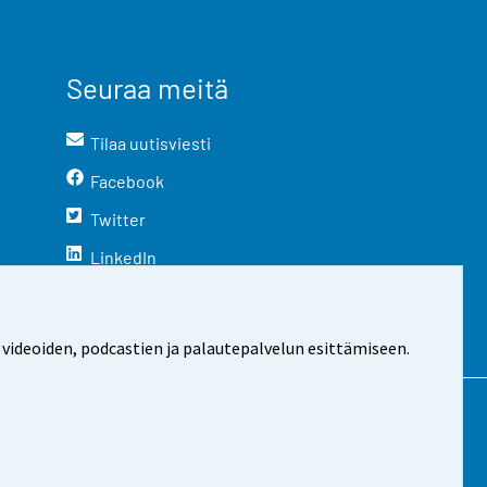
Seuraa meitä
Tilaa uutisviesti
Facebook
Twitter
LinkedIn
YouTube
Instagram
 videoiden, podcastien ja palautepalvelun esittämiseen.
stosta
Evästeasetukset