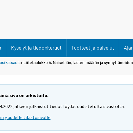
a
Kyselyt ja tiedonkeruut
Tuotteet ja palvelut
Aja
osikatsaus
> Liitetaulukko 5. Naiset iän, lasten määrän ja synnyttänei
ämä sivu on arkistoitu.
.4.2022 jälkeen julkaistut tiedot löydät uudistetulta sivustolta.
iirry uudelle tilastosivulle