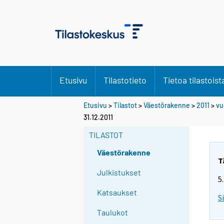
Etusivu
Tilastotieto
Tietoa tilastoist
Etusivu
>
Tilastot
>
Väestörakenne
>
2011
>
vu
31.12.2011
TILASTOT
Väestörakenne
T
Julkistukset
5
Katsaukset
S
Taulukot