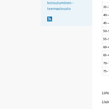
kotoutuminen -
35–
teemasivusto
40–
45–
50–
55–
60–
65–
70–
75–
Lähd
Lisä