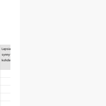
Lapsia
synnyttänyttä
kohden
2,23
1,06
1,34
1,68
1,99