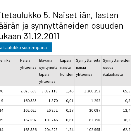
itetaulukko 5. Naiset iän, lasten
ärän ja synnyttäneiden osuuden
kaan 31.12.2011
a taulukko suurempana
isen ikä
Naisia
Elävänä
Lapsia
Synnyttäneitä
Synnyttäneiden
yhteensä
syntyneitä
naista
naisia
osuus
lapsia
kohden
yhteensä
ikäluokasta
yhteensä
–76
2 075 658
3 037 118
1,46
1 360 293
65,5
19
160 535
1 370
0,01
1 292
0,8
24
162 625
26 852
0,17
20 087
12,4
29
167 897
103 246
0,61
61 358
36,5
34
165 536
204 828
1,24
102 995
62,2