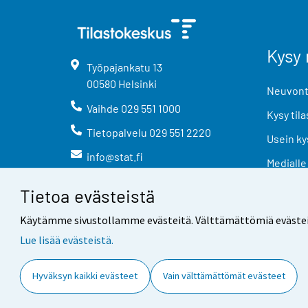
Kysy 
Työpajankatu
13
00580
Helsinki
Neuvonta
Vaihde
029 551 1000
Kysy tila
Tietopalvelu
029 551 2220
Usein ky
info@stat.fi
Medialle
Tietoa evästeistä
Käytämme sivustollamme evästeitä. Välttämättömiä evästeitä t
Lue lisää evästeistä.
Yhteystiedot
Palaute
Hyväksyn kaikki evästeet
Vain välttämättömät evästeet