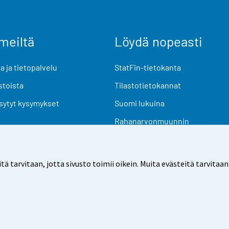
meiltä
Löydä nopeasti
 ja tietopalvelu
StatFin-tietokanta
stoista
Tilastotietokannat
sytyt kysymykset
Suomi lukuina
Rahanarvonmuunnin
Tulevat julkaisut
Tutkimusaineistot
arvitaan, jotta sivusto toimii oikein. Muita evästeitä tarvitaan
Käyttöehdot
Tietosuoja
Saavutettavuus
Tietoa sivu