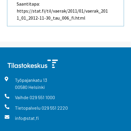
Saantitapa:
https://stat.fi/til/vaerak/2011/01/vaerak_201
1_01_2012-11-30_tau_006_fi.html
Työpajankatu
13
00580
Helsinki
Vaihde
029 551 1000
Tietopalvelu
029 551 2220
info@stat.fi