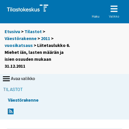
Valikko
Haku
Etusivu
>
Tilastot
>
Väestörakenne
>
2011
>
vuosikatsaus
> Liitetaulukko 6.
Miehet iän, lasten määrän ja
isien osuuden mukaan
31.12.2011
Avaa valikko
TILASTOT
Väestörakenne