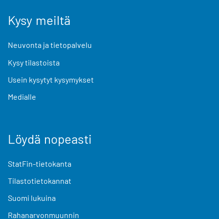
Kysy meiltä
Neuvonta ja tietopalvelu
Kysy tilastoista
Usein kysytyt kysymykset
Medialle
Löydä nopeasti
StatFin-tietokanta
Tilastotietokannat
Suomi lukuina
Rahanarvonmuunnin