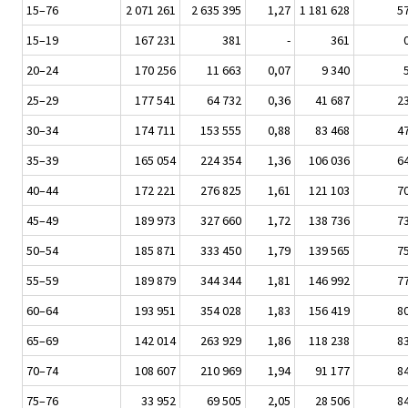
15–76
2 071 261
2 635 395
1,27
1 181 628
5
15–19
167 231
381
-
361
20–24
170 256
11 663
0,07
9 340
25–29
177 541
64 732
0,36
41 687
2
30–34
174 711
153 555
0,88
83 468
4
35–39
165 054
224 354
1,36
106 036
6
40–44
172 221
276 825
1,61
121 103
7
45–49
189 973
327 660
1,72
138 736
7
50–54
185 871
333 450
1,79
139 565
7
55–59
189 879
344 344
1,81
146 992
7
60–64
193 951
354 028
1,83
156 419
8
65–69
142 014
263 929
1,86
118 238
8
70–74
108 607
210 969
1,94
91 177
8
75–76
33 952
69 505
2,05
28 506
8