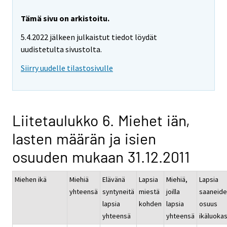
Tämä sivu on arkistoitu.
5.4.2022 jälkeen julkaistut tiedot löydät
uudistetulta sivustolta.
Siirry uudelle tilastosivulle
Liitetaulukko 6. Miehet iän,
lasten määrän ja isien
osuuden mukaan 31.12.2011
Miehen ikä
Miehiä
Elävänä
Lapsia
Miehiä,
Lapsia
yhteensä
syntyneitä
miestä
joilla
saaneid
lapsia
kohden
lapsia
osuus
yhteensä
yhteensä
ikäluoka