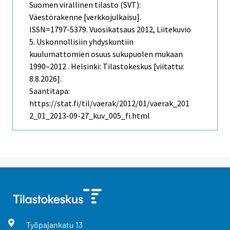
Suomen virallinen tilasto (SVT):
Väestörakenne [verkkojulkaisu].
ISSN=1797-5379.
Vuosikatsaus
2012, Liitekuvio
5. Uskonnollisiin yhdyskuntiin
kuulumattomien osuus sukupuolen mukaan
1990–2012 . Helsinki: Tilastokeskus [viitattu:
8.8.2026].
Saantitapa:
https://stat.fi/til/vaerak/2012/01/vaerak_201
2_01_2013-09-27_kuv_005_fi.html
Työpajankatu
13