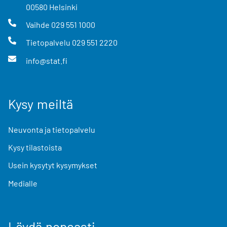
00580
Helsinki
Vaihde
029 551 1000
Tietopalvelu
029 551 2220
info@stat.fi
Kysy meiltä
Neuvonta ja tietopalvelu
Kysy tilastoista
Usein kysytyt kysymykset
Medialle
Löydä nopeasti