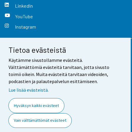
LinkedIn
YouTube
Instagram
Tietoa evästeistä
Yhteystiedot
Käytämme sivustollamme evästeitä.
Palaute
Välttämättömiä evästeitä tarvitaan, jotta sivusto
toimii oikein. Muita evästeitä tarvitaan videoiden,
Käyttöehdot
podcastien ja palautepalvelun esittämiseen.
Tietosuoja
Lue lisää evästeistä.
Saavutettavuus
Hyväksyn kaikki evästeet
Tietoa sivustosta
Vain välttämättömät evästeet
Evästeasetukset