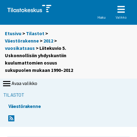
Valikko
Haku
Etusivu
>
Tilastot
>
Väestörakenne
>
2012
>
vuosikatsaus
> Liitekuvio 5.
Uskonnollisiin yhdyskuntiin
kuulumattomien osuus
sukupuolen mukaan 1990–2012
Avaa valikko
TILASTOT
Väestörakenne