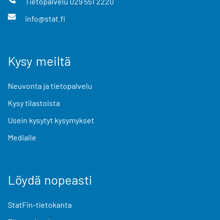
Tietopalvelu
029 551 2220
info@stat.fi
Kysy meiltä
Neuvonta ja tietopalvelu
Kysy tilastoista
Usein kysytyt kysymykset
Medialle
Löydä nopeasti
StatFin-tietokanta