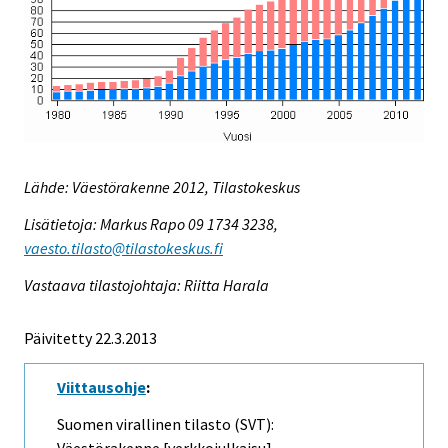
Lähde: Väestörakenne 2012, Tilastokeskus
Lisätietoja: Markus Rapo 09 1734 3238,
vaesto.tilasto@tilastokeskus.fi
Vastaava tilastojohtaja: Riitta Harala
Päivitetty 22.3.2013
Viittausohje
:
Suomen virallinen tilasto (SVT):
Väestörakenne [verkkojulkaisu].