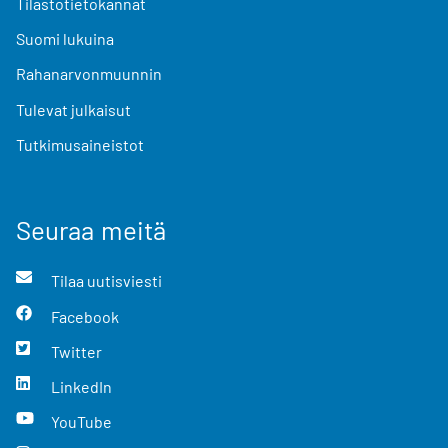
Tilastotietokannat
Suomi lukuina
Rahanarvonmuunnin
Tulevat julkaisut
Tutkimusaineistot
Seuraa meitä
Tilaa uutisviesti
Facebook
Twitter
LinkedIn
YouTube