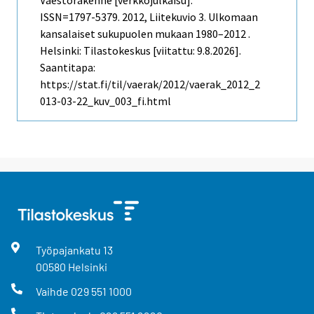
ISSN=1797-5379. 2012, Liitekuvio 3. Ulkomaan
kansalaiset sukupuolen mukaan 1980–2012 .
Helsinki: Tilastokeskus [viitattu: 9.8.2026].
Saantitapa:
https://stat.fi/til/vaerak/2012/vaerak_2012_2
013-03-22_kuv_003_fi.html
Työpajankatu
13
00580
Helsinki
Vaihde
029 551 1000