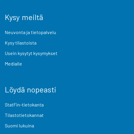
Kysy meiltä
Neuvonta ja tietopalvelu
Kysy tilastoista
Usein kysytyt kysymykset
Medialle
Löydä nopeasti
StatFin-tietokanta
Tilastotietokannat
Suomi lukuina