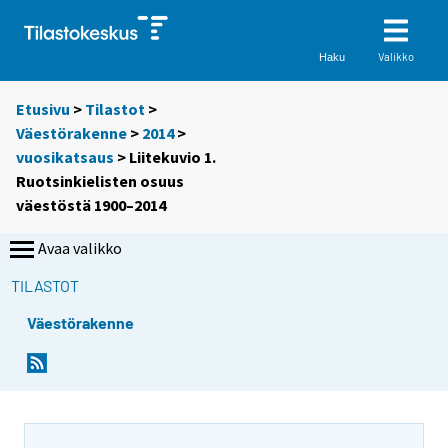
Valikko
Haku
Etusivu
>
Tilastot
>
Väestörakenne
>
2014
>
vuosikatsaus
> Liitekuvio 1.
Ruotsinkielisten osuus
väestöstä 1900–2014
Avaa valikko
TILASTOT
Väestörakenne