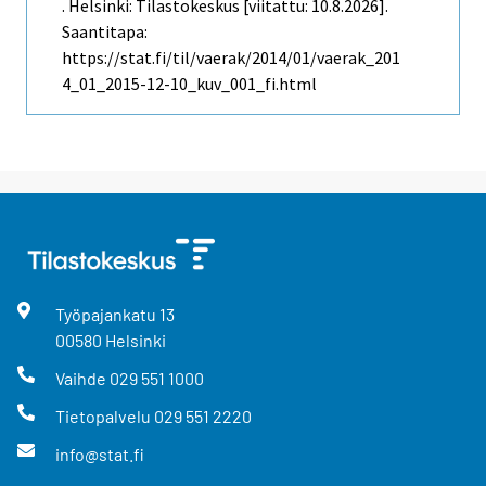
. Helsinki: Tilastokeskus [viitattu: 10.8.2026].
Saantitapa:
https://stat.fi/til/vaerak/2014/01/vaerak_201
4_01_2015-12-10_kuv_001_fi.html
Työpajankatu
13
00580
Helsinki
Vaihde
029 551 1000
Tietopalvelu
029 551 2220
info@stat.fi