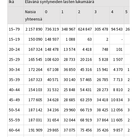
Ikä
Elävänä syntyneiden lasten lukumäärä
Naisia
0
1
2
3
4
5
yhteensä
15–79
2 157 890
736 319
348 967
624 847
305 478
94 543
26 747
15–19
150 090
148 937
1 088
63
2
-
-
20–24
167 324
148 478
13 574
4 418
748
101
4
25–29
165 545
108 620
28 733
20 216
5 828
1 507
456
30–34
172 264
67 108
36 850
45 316
15 941
4 370
1 423
35–39
167 323
40 571
30 140
57 465
26 785
7 713
2 366
40–44
154 103
31 532
25 848
54 431
28 273
8 810
2 691
45–49
177 605
34 628
28 685
63 259
34 418
10 834
3 165
50–54
187 142
34 236
29 960
66 719
38 425
12 056
3 266
55–59
187 031
31 654
32 044
68 919
37 864
11 605
2 863
60–64
191 909
29 865
37 075
75 456
35 426
9 857
2 442