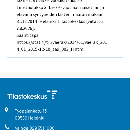
ISSN=1797-5379.
Vuosikatsaus
2014,
Liitetaulukko 3. 15–79 -vuotiaat naiset iän ja
elävänä syntyneiden lasten määrän mukaan
31.12.2014 . Helsinki: Tilastokeskus [viitattu:
7.8.2026].
Saantitapa:
https://stat.fi/til/vaerak/2014/01/vaerak_201
4_01_2015-12-10_tau_003_fi.html
Työpajankatu
13
00580
Helsinki
Vaihde
029 551 1000