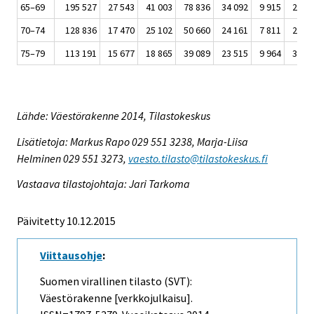
65–69
195 527
27 543
41 003
78 836
34 092
9 915
2 353
70–74
128 836
17 470
25 102
50 660
24 161
7 811
2 164
75–79
113 191
15 677
18 865
39 089
23 515
9 964
3 554
Lähde: Väestörakenne 2014, Tilastokeskus
Lisätietoja: Markus Rapo 029 551 3238, Marja-Liisa
Helminen 029 551 3273,
vaesto.tilasto@tilastokeskus.fi
Vastaava tilastojohtaja: Jari Tarkoma
Päivitetty 10.12.2015
Viittausohje
:
Suomen virallinen tilasto (SVT):
Väestörakenne [verkkojulkaisu].