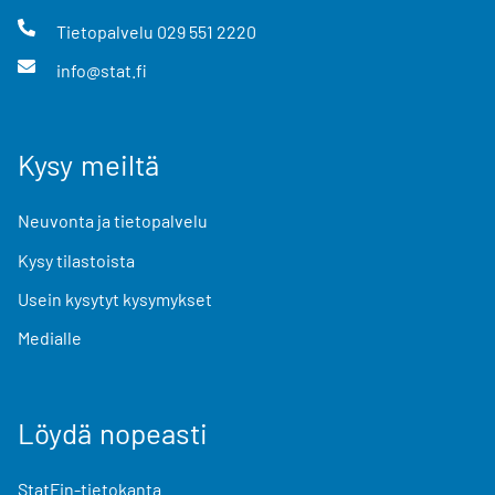
Tietopalvelu
029 551 2220
info@stat.fi
Kysy meiltä
Neuvonta ja tietopalvelu
Kysy tilastoista
Usein kysytyt kysymykset
Medialle
Löydä nopeasti
StatFin-tietokanta