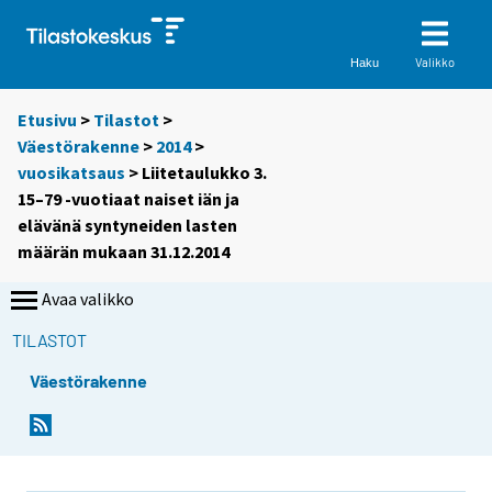
Valikko
Haku
Etusivu
>
Tilastot
>
Väestörakenne
>
2014
>
vuosikatsaus
> Liitetaulukko 3.
15–79 -vuotiaat naiset iän ja
elävänä syntyneiden lasten
määrän mukaan 31.12.2014
Avaa valikko
TILASTOT
Väestörakenne