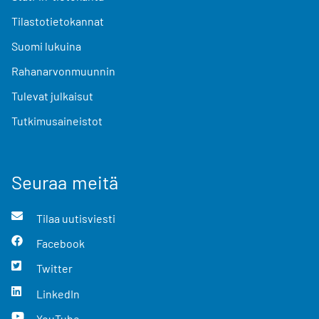
Tilastotietokannat
Suomi lukuina
Rahanarvonmuunnin
Tulevat julkaisut
Tutkimusaineistot
Seuraa meitä
Tilaa uutisviesti
Facebook
Twitter
LinkedIn
YouTube