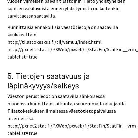
vuoden viimeisen päivän tilastoihin. Tieto yhdistyneiden
kuntien väkiluvuista ennen yhdistymistä on kuitenkin
tarvittaessa saatavilla.
Kunnittaisia ennakollisia väestötietoja on saatavilla
kuukausittain.
http://tilastokeskus.fi/til/vamuu/index.html
http://pxnet2.stat.fi/PXWeb/pxweb/fi/StatFin/StatFin__vr
tablelist=true
5. Tietojen saatavuus ja
läpinäkyvyys/selkeys
Väestön perustiedot on saatavilla sähköisessä
muodossa kunnittain tai kuntaa suuremmalla aluejaolla
Tilastokeskuksen ilmaisessa väestötietopalvelussa
internetissä.
http://pxnet2.stat.fi/PXWeb/pxweb/fi/StatFin/StatFin__vrm
tablelist=true