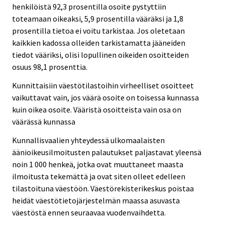
henkilöistä 92,3 prosentilla osoite pystyttiin
toteamaan oikeaksi, 5,9 prosentilla vääräksi ja 1,8
prosentilla tietoa ei voitu tarkistaa. Jos oletetaan
kaikkien kadossa olleiden tarkistamatta jääneiden
tiedot vääriksi, olisi lopullinen oikeiden osoitteiden
osuus 98,1 prosenttia.
Kunnittaisiin väestötilastoihin virheelliset osoitteet
vaikuttavat vain, jos väärä osoite on toisessa kunnassa
kuin oikea osoite. Vääristä osoitteista vain osa on
väärässä kunnassa
Kunnallisvaalien yhteydessä ulkomaalaisten
äänioikeusilmoitusten palautukset paljastavat yleensä
noin 1 000 henkeä, jotka ovat muuttaneet maasta
ilmoitusta tekemättä ja ovat siten olleet edelleen
tilastoituna väestöön. Väestörekisterikeskus poistaa
heidät väestötietojärjestelmän maassa asuvasta
väestöstä ennen seuraavaa vuodenvaihdetta.