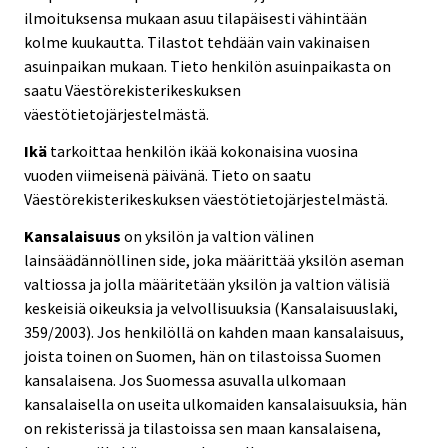
ilmoituksensa mukaan asuu tilapäisesti vähintään
kolme kuukautta. Tilastot tehdään vain vakinaisen
asuinpaikan mukaan. Tieto henkilön asuinpaikasta on
saatu Väestörekisterikeskuksen
väestötietojärjestelmästä.
Ikä
tarkoittaa henkilön ikää kokonaisina vuosina
vuoden viimeisenä päivänä. Tieto on saatu
Väestörekisterikeskuksen väestötietojärjestelmästä.
Kansalaisuus
on yksilön ja valtion välinen
lainsäädännöllinen side, joka määrittää yksilön aseman
valtiossa ja jolla määritetään yksilön ja valtion välisiä
keskeisiä oikeuksia ja velvollisuuksia (Kansalaisuuslaki,
359/2003). Jos henkilöllä on kahden maan kansalaisuus,
joista toinen on Suomen, hän on tilastoissa Suomen
kansalaisena. Jos Suomessa asuvalla ulkomaan
kansalaisella on useita ulkomaiden kansalaisuuksia, hän
on rekisterissä ja tilastoissa sen maan kansalaisena,