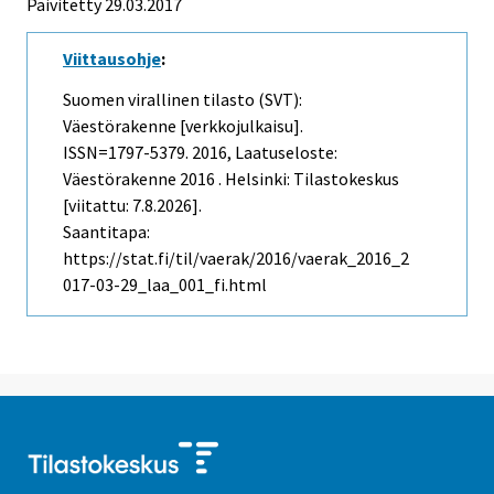
Päivitetty 29.03.2017
Viittausohje
:
Suomen virallinen tilasto (SVT):
Väestörakenne [verkkojulkaisu].
ISSN=1797-5379. 2016, Laatuseloste:
Väestörakenne 2016 . Helsinki: Tilastokeskus
[viitattu: 7.8.2026].
Saantitapa:
https://stat.fi/til/vaerak/2016/vaerak_2016_2
017-03-29_laa_001_fi.html