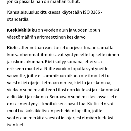
jonka passilla hän on maahan tullut.
Kansalaisuusluokituksessa käytetään ISO 3166 -
standardia.
Keskiväkiluku
on vuoden alun ja vuoden lopun
väestömäärän aritmeettinen keskiarvo.
Kieli
tallennetaan väestötietojärjestelmään samalla
kun vanhemmat ilmoittavat syntyneelle lapselle nimen
ja uskontokunnan. Kieli säilyy samana, ellei sitä
erikseen muuteta. Niille vuoden lopulla syntyneille
vauvoille, joille ei tammikuun aikana ole ilmoitettu
väestötietojärjestelmään nimeä, kieltä ja uskontoa,
viedään vuodenvaihteen tilastoon kieleksi ja uskonnoksi
äidin kieli ja uskonto. Seuraavan vuoden tilastossa tieto
on täsmentynyt ilmoituksen saavuttua. Kielitieto voi
muuttua kaksikielisten perheiden lapsilla, joille
saatetaan merkitä väestötietojärjestelmään kieleksi
isän kieli.