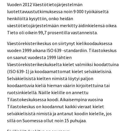
Vuoden 2012 Väestötietojärjestelmän
luotettavuustutkimuksessa noin 9 000 työikäiseltä
henkilöltä kysyttiin, onko heidän
väestötietojärjestelmään merkitty äidinkielensä oikea.
Tieto oli oikein 99,7 prosentilla vastanneista.
Väestörekisterikeskus on siirtynyt kielikoodauksessa
vuoden 1999 aikana ISO 639 -standardiin. Tilastokeskus
on saanut vuodesta 1999 lähtien
Väestörekisterikeskukselta kielet valmiiksi koodattuina
(ISO 639-1) ja koodaamattomat kielet selväkielisinä.
Selväkielisistä kielten nimistä löytyi paljon
koodaantuvia kieliä hieman väärin kirjoitettuina tai
ruotsinkielellä. Näille kielille on annettu
Tilastokeskuksessa koodi. Aikaisempina vuosina
Tilastokeskus on koodannut kaikki vieraat kielet
selväkielisistä nimistä ja antanut koodin kielelle, jos
sillä on Suomessa ollut noin 15 puhujaa.