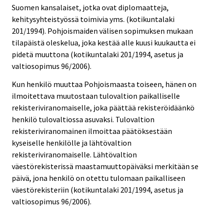
Suomen kansalaiset, jotka ovat diplomaatteja,
kehitysyhteistyössä toimivia yms. (kotikuntalaki
201/1994). Pohjoismaiden välisen sopimuksen mukaan
tilapäistä oleskelua, joka kestää alle kuusi kuukautta ei
pidetä muuttona (kotikuntalaki 201/1994, asetus ja
valtiosopimus 96/2006).
Kun henkilö muuttaa Pohjoismaasta toiseen, hänen on
ilmoitettava muutostaan tulovaltion paikalliselle
rekisteriviranomaiselle, joka päättää rekisteröidäänkö
henkilö tulovaltiossa asuvaksi. Tulovaltion
rekisteriviranomainen ilmoittaa päätöksestään
kyseiselle henkilölle ja lähtövaltion
rekisteriviranomaiselle. Lähtövaltion
väestörekisterissä maastamuuttopäiväksi merkitään se
päivä, jona henkilö on otettu tulomaan paikalliseen
väestörekisteriin (kotikuntalaki 201/1994, asetus ja
valtiosopimus 96/2006).