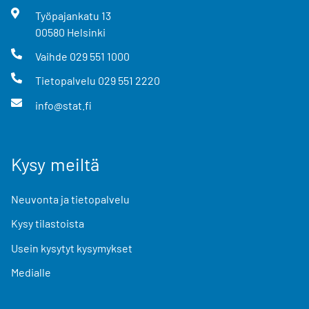
Työpajankatu
13
00580
Helsinki
Vaihde
029 551 1000
Tietopalvelu
029 551 2220
info@stat.fi
Kysy meiltä
Neuvonta ja tietopalvelu
Kysy tilastoista
Usein kysytyt kysymykset
Medialle