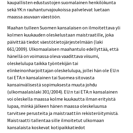
kaupallisten edustustojen suomalainen henkilökunta
sekä YK:n rauhanturvajoukoissa palvelevat luetaan
maassa asuvaan väestöön.
Maahan tulleen Suomen kansalaisen on ilmoitettava yli
kolmen kuukauden oleskelustaan maistraatille, joka
päivittää tiedot väestötietojärjestelmään (laki
661/2009). Ulkomaalaisen maahantulo edellyttää, että
hänellä on voimassa oleva vaadittava viisumi,
oleskelulupa taikka työntekijän tai
elinkeinonharjoittajan oleskelulupa, jollei hän ole EU:n
tai ETA:n kansalainen tai Suomea sitovasta
kansainvälisestä sopimuksesta muuta johdu
(ulkomaalaislaki 301/2004). EU:n tai ETA:n kansalainen
voi oleskella maassa kolme kuukautta ilman erityistä
lupaa, minkä jälkeen hänen maassa oleskeluunsa
tarvitsee perusteita ja maistraattiin rekisteröitymistä.
Maistraatti tallentaa sille ilmoitetut ulkomaan
kansalaista koskevat kotipaikkatiedot