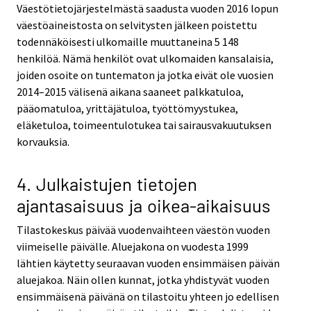
Väestötietojärjestelmästä saadusta vuoden 2016 lopun
väestöaineistosta on selvitysten jälkeen poistettu
todennäköisesti ulkomaille muuttaneina 5 148
henkilöä. Nämä henkilöt ovat ulkomaiden kansalaisia,
joiden osoite on tuntematon ja jotka eivät ole vuosien
2014–2015 välisenä aikana saaneet palkkatuloa,
pääomatuloa, yrittäjätuloa, työttömyystukea,
eläketuloa, toimeentulotukea tai sairausvakuutuksen
korvauksia.
4. Julkaistujen tietojen
ajantasaisuus ja oikea-aikaisuus
Tilastokeskus päivää vuodenvaihteen väestön vuoden
viimeiselle päivälle. Aluejakona on vuodesta 1999
lähtien käytetty seuraavan vuoden ensimmäisen päivän
aluejakoa. Näin ollen kunnat, jotka yhdistyvät vuoden
ensimmäisenä päivänä on tilastoitu yhteen jo edellisen