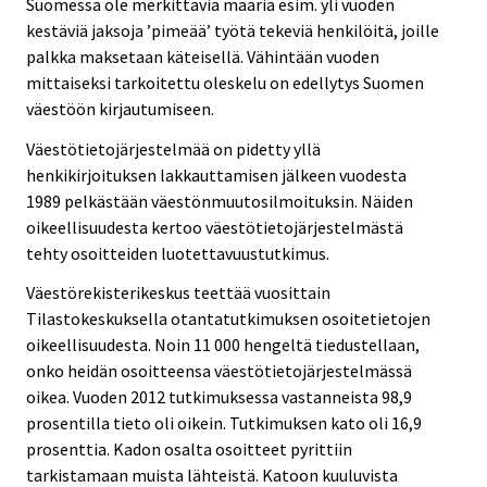
Suomessa ole merkittäviä määriä esim. yli vuoden
kestäviä jaksoja ’pimeää’ työtä tekeviä henkilöitä, joille
palkka maksetaan käteisellä. Vähintään vuoden
mittaiseksi tarkoitettu oleskelu on edellytys Suomen
väestöön kirjautumiseen.
Väestötietojärjestelmää on pidetty yllä
henkikirjoituksen lakkauttamisen jälkeen vuodesta
1989 pelkästään väestönmuutosilmoituksin. Näiden
oikeellisuudesta kertoo väestötietojärjestelmästä
tehty osoitteiden luotettavuustutkimus.
Väestörekisterikeskus teettää vuosittain
Tilastokeskuksella otantatutkimuksen osoitetietojen
oikeellisuudesta. Noin 11 000 hengeltä tiedustellaan,
onko heidän osoitteensa väestötietojärjestelmässä
oikea. Vuoden 2012 tutkimuksessa vastanneista 98,9
prosentilla tieto oli oikein. Tutkimuksen kato oli 16,9
prosenttia. Kadon osalta osoitteet pyrittiin
tarkistamaan muista lähteistä. Katoon kuuluvista