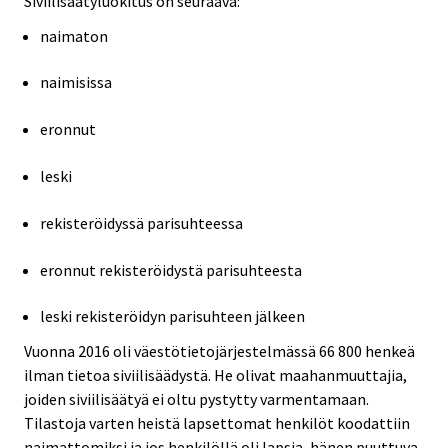
Siviilisäätyluokitus on seuraava:
naimaton
naimisissa
eronnut
leski
rekisteröidyssä parisuhteessa
eronnut rekisteröidystä parisuhteesta
leski rekisteröidyn parisuhteen jälkeen
Vuonna 2016 oli väestötietojärjestelmässä 66 800 henkeä
ilman tietoa siviilisäädystä. He olivat maahanmuuttajia,
joiden siviilisäätyä ei oltu pystytty varmentamaan.
Tilastoja varten heistä lapsettomat henkilöt koodattiin
naimattomiksi ja jos henkilöllä oli lapsia, hänen puuttuva