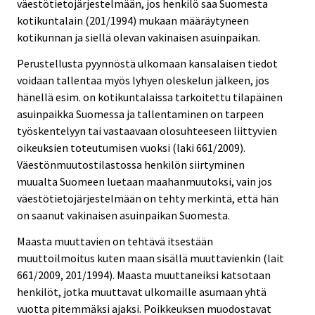
väestötietojärjestelmään, jos henkilö saa Suomesta
kotikuntalain (201/1994) mukaan määräytyneen
kotikunnan ja siellä olevan vakinaisen asuinpaikan.
Perustellusta pyynnöstä ulkomaan kansalaisen tiedot
voidaan tallentaa myös lyhyen oleskelun jälkeen, jos
hänellä esim. on kotikuntalaissa tarkoitettu tilapäinen
asuinpaikka Suomessa ja tallentaminen on tarpeen
työskentelyyn tai vastaavaan olosuhteeseen liittyvien
oikeuksien toteutumisen vuoksi (laki 661/2009).
Väestönmuutostilastossa henkilön siirtyminen
muualta Suomeen luetaan maahanmuutoksi, vain jos
väestötietojärjestelmään on tehty merkintä, että hän
on saanut vakinaisen asuinpaikan Suomesta.
Maasta muuttavien on tehtävä itsestään
muuttoilmoitus kuten maan sisällä muuttavienkin (lait
661/2009, 201/1994). Maasta muuttaneiksi katsotaan
henkilöt, jotka muuttavat ulkomaille asumaan yhtä
vuotta pitemmäksi ajaksi. Poikkeuksen muodostavat