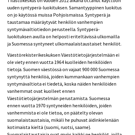
Tilastokeskus on vuoden 2012 aikana ottanut käyttöön
uuden syntyperä-luokituksen. Samantyyppinen luokitus
on jo käytössä muissa Pohjoismaissa. Syntyperä ja
taustamaa määräytyvät henkilön vanhempien
syntymävaltiotiedon perusteella. Syntyperä-
luokituksen avulla on helposti eriteltävissä ulkomailla
ja Suomessa syntyneet ulkomaalaistaustaiset henkilöt.
Väestörekisterikeskuksen Väestötietojärjestelmään ei
ole viety ennen vuotta 1964 kuolleiden henkilöiden
tietoja. Suomen väestössä on vajaat 900 000 Suomessa
syntynyttä henkilöä, joiden kummankaan vanhempien
syntymävaltiota ei tiedetä, koska näiden henkilöiden
vanhemmat ovat kuolleet ennen
Väestötietojärjestelmän perustamista. Suomessa
ennen vuotta 1970 syntyneiden henkilöiden, joiden
vanhemmista ei ole tietoa, on päätelty olevan
suomalaistaustaisia, mikäli he puhuvat äidinkielenään
kotimaista kieltä (suomi, ruotsi, saame).
Suomalaistaustaisia ovat myös kaikki ne henkilöt, joilla