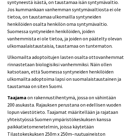
syntyneestä isästä, on taustamaa isän syntymävaltio.
Jos kummankaan vanhemman syntymävaltiosta ei ole
tietoa, on taustamaa ulkomailla syntyneiden
henkilöiden osalta henkilön oma syntymävaltio.
Suomessa syntyneiden henkilöiden, joiden
vanhemmista ei ole tietoa, ja joiden on päätelty olevan
ulkomaalaistaustaisia, taustamaa on tuntematon.
Ulkomailta adoptoitujen lasten osalta ottovanhemmat
rinnastetaan biologisiksi vanhemmiksi. Näin ollen
katsotaan, että Suomessa syntyneiden henkilöiden
ulkomailta adoptoima lapsi on suomalaistaustainen ja
taustamaa on siten Suomi.
Taajama
on rakennustihentymä, jossa on vähintään
200 asukasta. Rajauksen perustana on edellisen vuoden
lopun väestötieto. Taajamat määritellään ja rajataan
yhteistyössä Suomen ympäristökeskuksen kanssa
paikkatietomenetelmin, joissa käytetään
Tilastokeskuksen 250m x 250m–ruutuaineiston