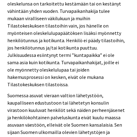
oleskelunsa on tarkoitettu kestämään tai on kestänyt
vähintään yhden vuoden. Turvapaikanhakija tulee
mukaan viralliseen väkilukuun ja muihin
Tilastokeskuksen tilastoihin vain, jos hänelle on
myönteisen oleskelulupapäätöksen lisäksi myönnetty
henkilötunnus ja kotikunta. Henkilö ei päädy tilastoihin,
jos henkilötunnus ja/tai kotikunta puuttuu.
Julkisuudessa esiintynyt termi ”kuntapaikka” ei ole
sama asia kuin kotikunta. Turvapaikanhakijat, joille ei
ole myönnetty oleskelulupaa tai joiden
hakemusprosessi on kesken, eivät ole mukana
Tilastokeskuksen tilastoissa.
Suomessa asuvat vieraan valtion lähetystöön,
kaupalliseen edustustoon tai lähetetyn konsulin
virastoon kuuluvat henkilöt sekä näiden perheenjäsenet
ja henkilökohtainen palveluskunta eivät kuulu maassa
asuvaan väestöön, elleivät ole Suomen kansalaisia. Sen
sijaan Suomen ulkomailla olevien lähetystöjen ja