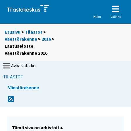
Valikko
Haku
Etusivu
>
Tilastot
>
Väestörakenne
>
2016
>
Laatuseloste:
Väestörakenne 2016
Avaa valikko
TILASTOT
Väestörakenne
Y
Y
Y
o
o
o
u
u
u
a
a
a
r
r
r
Tämä sivu on arkistoitu.