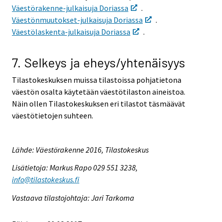
Väestörakenne-julkaisuja Doriassa
.
Väestönmuutokset-julkaisuja Doriassa
.
Väestölaskenta-julkaisuja Doriassa
.
7. Selkeys ja eheys/yhtenäisyys
Tilastokeskuksen muissa tilastoissa pohjatietona
väestön osalta käytetään väestötilaston aineistoa.
Näin ollen Tilastokeskuksen eri tilastot täsmäävät
väestötietojen suhteen.
Lähde: Väestörakenne 2016, Tilastokeskus
Lisätietoja: Markus Rapo 029 551 3238,
info@tilastokeskus.fi
Vastaava tilastojohtaja: Jari Tarkoma