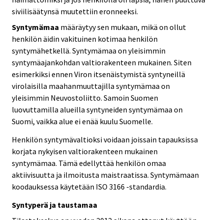
siviilisäätynsä muutettiin eronneeksi.
Syntymämaa
määräytyy sen mukaan, mikä on ollut
henkilön äidin vakituinen kotimaa henkilön
syntymähetkellä. Syntymämaa on yleisimmin
syntymäajankohdan valtiorakenteen mukainen. Siten
esimerkiksi ennen Viron itsenäistymistä syntyneillä
virolaisilla maahanmuuttajilla syntymämaa on
yleisimmin Neuvostoliitto. Samoin Suomen
luovuttamilla alueilla syntyneiden syntymämaa on
Suomi, vaikka alue ei enää kuulu Suomelle.
Henkilön syntymävaltioksi voidaan joissain tapauksissa
korjata nykyisen valtiorakenteen mukainen
syntymämaa. Tämä edellyttää henkilön omaa
aktiivisuutta ja ilmoitusta maistraatissa. Syntymämaan
koodauksessa käytetään ISO 3166 -standardia.
Syntyperä ja taustamaa