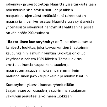
rakennus- ja väestötietoja. Määrittelyssä tarkastellaan
rakennuksia sisältävien ruutujen ja niiden
naapuriruutujen väestömäärää sekä rakennusten
määrää ja niiden kerrosalaa. Määrittelyssä syntyneistä
yhtenäisistä rakennustihentymistä valitaan ne, joissa
on vähintään 200 asukasta.
Tilastollinen kuntaryhmitys
on Tilastokeskuksessa
kehitetty luokitus, joka korvaa kuntien tilastoinnin
kaupunkeihin ja muihin kuntiin. Luokitus on ollut
käytössä vuodesta 1989 lähtien. Tämä luokitus
erottelee kuntia kaupunkimaisuuden ja
maaseutumaisuuden mukaan paremmin kuin
hallinnollinen jako kaupunkeihin ja muihin kuntiin.
Kuntaryhmityksessä kunnat ryhmitellään
taajamaväestön osuuden ja suurimman taajaman
väkiluvun perusteella kolmeen luokkaan: