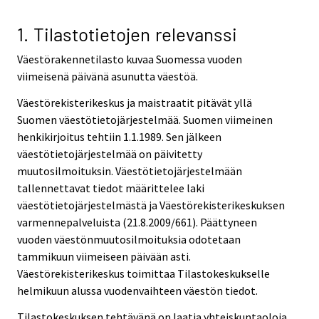
v
v
v
i
i
i
1. Tilastotietojen relevanssi
c
c
c
Väestörakennetilasto kuvaa Suomessa vuoden
e
e
e
viimeisenä päivänä asunutta väestöä.
.
.
.
Väestörekisterikeskus ja maistraatit pitävät yllä
Suomen väestötietojärjestelmää. Suomen viimeinen
henkikirjoitus tehtiin 1.1.1989. Sen jälkeen
väestötietojärjestelmää on päivitetty
muutosilmoituksin. Väestötietojärjestelmään
tallennettavat tiedot määrittelee laki
väestötietojärjestelmästä ja Väestörekisterikeskuksen
varmennepalveluista (21.8.2009/661). Päättyneen
vuoden väestönmuutosilmoituksia odotetaan
tammikuun viimeiseen päivään asti.
Väestörekisterikeskus toimittaa Tilastokeskukselle
helmikuun alussa vuodenvaihteen väestön tiedot.
Tilastokeskuksen tehtävänä on laatia yhteiskuntaoloja