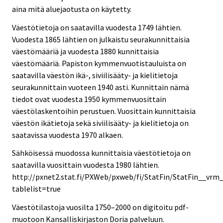
aina mitä aluejaotusta on käytetty.
Väestötietoja on saatavilla vuodesta 1749 lähtien.
Vuodesta 1865 lähtien on julkaistu seurakunnittaisia
väestömääriä ja vuodesta 1880 kunnittaisia
väestömääriä. Papiston kymmenvuotistauluista on
saatavilla väestön ikä-, siviilisääty- ja kielitietoja
seurakunnittain vuoteen 1940 asti. Kunnittain nämä
tiedot ovat vuodesta 1950 kymmenvuosittain
väestölaskentoihin perustuen. Vuosittain kunnittaisia
väestön ikätietoja sekä siviilisääty- ja kielitietoja on
saatavissa vuodesta 1970 alkaen.
Sähköisessä muodossa kunnittaisia väestötietoja on
saatavilla vuosittain vuodesta 1980 lähtien.
http://pxnet2.stat.fi/PXWeb/pxweb/fi/StatFin/StatFin__vrm
tablelist=true
Väestötilastoja vuosilta 1750–2000 on digitoitu pdf-
muotoon Kansalliskirjaston Doria palveluun.