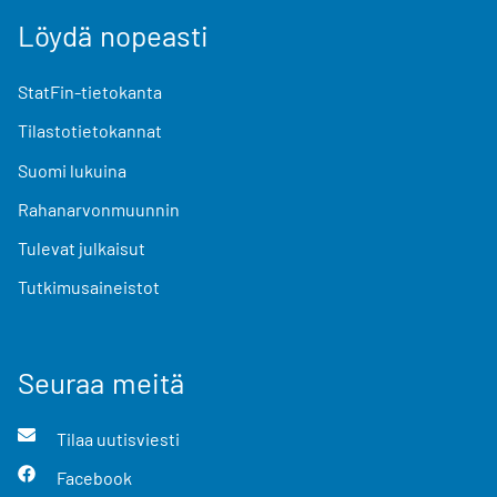
Löydä nopeasti
StatFin-tietokanta
Tilastotietokannat
Suomi lukuina
Rahanarvonmuunnin
Tulevat julkaisut
Tutkimusaineistot
Seuraa meitä
Tilaa uutisviesti
Facebook