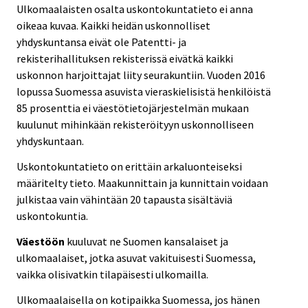
Ulkomaalaisten osalta uskontokuntatieto ei anna
oikeaa kuvaa. Kaikki heidän uskonnolliset
yhdyskuntansa eivät ole Patentti- ja
rekisterihallituksen rekisterissä eivätkä kaikki
uskonnon harjoittajat liity seurakuntiin. Vuoden 2016
lopussa Suomessa asuvista vieraskielisistä henkilöistä
85 prosenttia ei väestötietojärjestelmän mukaan
kuulunut mihinkään rekisteröityyn uskonnolliseen
yhdyskuntaan.
Uskontokuntatieto on erittäin arkaluonteiseksi
määritelty tieto. Maakunnittain ja kunnittain voidaan
julkistaa vain vähintään 20 tapausta sisältäviä
uskontokuntia.
Väestöön
kuuluvat ne Suomen kansalaiset ja
ulkomaalaiset, jotka asuvat vakituisesti Suomessa,
vaikka olisivatkin tilapäisesti ulkomailla.
Ulkomaalaisella on kotipaikka Suomessa, jos hänen