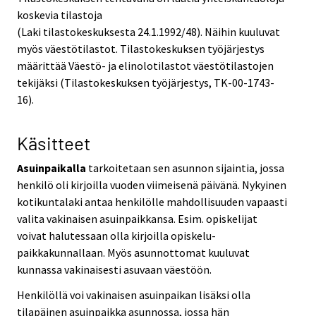
koskevia tilastoja
(Laki tilastokeskuksesta 24.1.1992/48). Näihin kuuluvat
myös väestötilastot. Tilastokeskuksen työjärjestys
määrittää Väestö- ja elinolotilastot väestötilastojen
tekijäksi (Tilastokeskuksen työjärjestys, TK-00-1743-
16).
Käsitteet
Asuinpaikalla
tarkoitetaan sen asunnon sijaintia, jossa
henkilö oli kirjoilla vuoden viimeisenä päivänä. Nykyinen
kotikuntalaki antaa henkilölle mahdollisuuden vapaasti
valita vakinaisen asuinpaikkansa. Esim. opiskelijat
voivat halutessaan olla kirjoilla opiskelu-
paikkakunnallaan. Myös asunnottomat kuuluvat
kunnassa vakinaisesti asuvaan väestöön.
Henkilöllä voi vakinaisen asuinpaikan lisäksi olla
tilapäinen asuinpaikka asunnossa, jossa hän