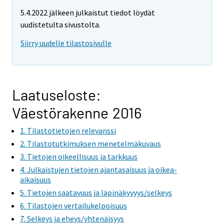
e
e
e
5.4.2022 jälkeen julkaistut tiedot löydät
m
m
m
uudistetulta sivustolta.
o
o
o
v
v
v
Siirry uudelle tilastosivulle
i
i
i
n
n
n
g
g
g
t
t
t
Laatuseloste:
o
o
o
Väestörakenne 2016
a
a
a
n
n
n
1. Tilastotietojen relevanssi
o
o
o
2. Tilastotutkimuksen menetelmäkuvaus
t
t
t
3. Tietojen oikeellisuus ja tarkkuus
h
h
h
4. Julkaistujen tietojen ajantasaisuus ja oikea-
e
e
e
aikaisuus
r
r
r
5. Tietojen saatavuus ja läpinäkyvyys/selkeys
s
s
s
6. Tilastojen vertailukelpoisuus
e
e
e
7. Selkeys ja eheys/yhtenäisyys
r
r
r