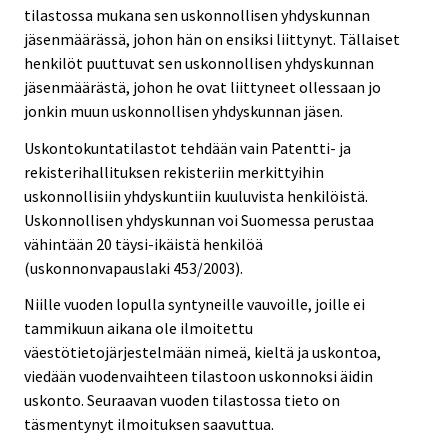
tilastossa mukana sen uskonnollisen yhdyskunnan
jäsenmäärässä, johon hän on ensiksi liittynyt. Tällaiset
henkilöt puuttuvat sen uskonnollisen yhdyskunnan
jäsenmäärästä, johon he ovat liittyneet ollessaan jo
jonkin muun uskonnollisen yhdyskunnan jäsen.
Uskontokuntatilastot tehdään vain Patentti- ja
rekisterihallituksen rekisteriin merkittyihin
uskonnollisiin yhdyskuntiin kuuluvista henkilöistä.
Uskonnollisen yhdyskunnan voi Suomessa perustaa
vähintään 20 täysi-ikäistä henkilöä
(uskonnonvapauslaki 453/2003).
Niille vuoden lopulla syntyneille vauvoille, joille ei
tammikuun aikana ole ilmoitettu
väestötietojärjestelmään nimeä, kieltä ja uskontoa,
viedään vuodenvaihteen tilastoon uskonnoksi äidin
uskonto. Seuraavan vuoden tilastossa tieto on
täsmentynyt ilmoituksen saavuttua.