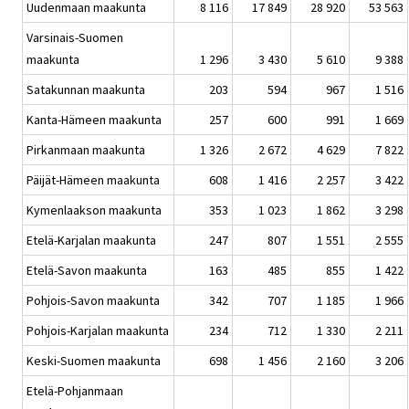
Uudenmaan maakunta
8 116
17 849
28 920
53 563
Varsinais-Suomen
maakunta
1 296
3 430
5 610
9 388
Satakunnan maakunta
203
594
967
1 516
Kanta-Hämeen maakunta
257
600
991
1 669
Pirkanmaan maakunta
1 326
2 672
4 629
7 822
Päijät-Hämeen maakunta
608
1 416
2 257
3 422
Kymenlaakson maakunta
353
1 023
1 862
3 298
Etelä-Karjalan maakunta
247
807
1 551
2 555
Etelä-Savon maakunta
163
485
855
1 422
Pohjois-Savon maakunta
342
707
1 185
1 966
Pohjois-Karjalan maakunta
234
712
1 330
2 211
Keski-Suomen maakunta
698
1 456
2 160
3 206
Etelä-Pohjanmaan