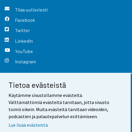
Tilaa uutisviesti
Facebook
Twitter
LinkedIn
YouTube
Instagram
Tietoa evästeistä
Yhteystiedot
Käytämme sivustollamme evästeitä.
Palaute
Välttämättömiä evästeitä tarvitaan, jotta sivusto
toimii oikein. Muita evästeitä tarvitaan videoiden,
Käyttöehdot
podcastien ja palautepalvelun esittämiseen.
Tietosuoja
Lue lisää evästeistä.