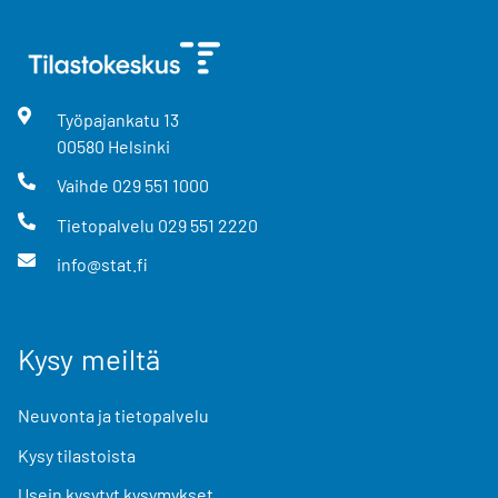
Työpajankatu
13
00580
Helsinki
Vaihde
029 551 1000
Tietopalvelu
029 551 2220
info@stat.fi
Kysy meiltä
Neuvonta ja tietopalvelu
Kysy tilastoista
Usein kysytyt kysymykset