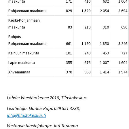
maakunta
171
410
632
1 064
Pohjanmaan maakunta
829
1 529
2 054
3 694
Keski-Pohjanmaan
maakunta
83
219
310
650
Pohjois-
Pohjanmaan maakunta
661
1 190
1 850
3 246
Kainuun maakunta
101
240
453
727
Lapin maakunta
355
676
1 007
1 604
Ahvenanmaa
370
960
1 414
1 974
Lähde: Väestörakenne 2016, Tilastokeskus
Lisätietoja: Markus Rapo 029 551 3238,
info@tilastokeskus.fi
Vastaava tilastojohtaja: Jari Tarkoma