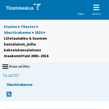
Valikko
Haku
Etusivu
>
Tilastot
>
Väestörakenne
>
2016
>
Liitetaulukko 4. Suomen
kansalaiset, joilla
kaksoiskansalaisuus
maakunnittain 2001–2016
Avaa valikko
TILASTOT
Väestörakenne