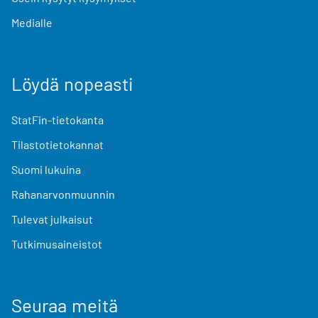
Medialle
Löydä nopeasti
StatFin-tietokanta
Tilastotietokannat
Suomi lukuina
Rahanarvonmuunnin
Tulevat julkaisut
Tutkimusaineistot
Seuraa meitä