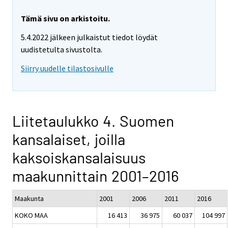
Tämä sivu on arkistoitu.
5.4.2022 jälkeen julkaistut tiedot löydät
uudistetulta sivustolta.
Siirry uudelle tilastosivulle
Liitetaulukko 4. Suomen
kansalaiset, joilla
kaksoiskansalaisuus
maakunnittain 2001–2016
Maakunta
2001
2006
2011
2016
KOKO MAA
16 413
36 975
60 037
104 997