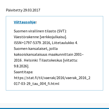
Päivitetty 29.03.2017
Viittausohje
:
Suomen virallinen tilasto (SVT):
Väestörakenne [verkkojulkaisu].
ISSN=1797-5379. 2016, Liitetaulukko 4.
Suomen kansalaiset, joilla
kaksoiskansalaisuus maakunnittain 2001–
2016 . Helsinki: Tilastokeskus [viitattu:
9.8.2026].
Saantitapa:
https://stat.fi/til/vaerak/2016/vaerak_2016_2
017-03-29_tau_004_fi.html