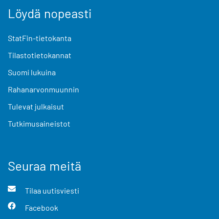
Löydä nopeasti
StatFin-tietokanta
Tilastotietokannat
Suomi lukuina
Rahanarvonmuunnin
Tulevat julkaisut
Tutkimusaineistot
Seuraa meitä
Tilaa uutisviesti
Facebook