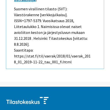
Suomen virallinen tilasto (SVT):
Väestörakenne [verkkojulkaisu].
ISSN=1797-5379.
Vuosikatsaus
2018,
Liitetaulukko 1. Naimisissa olevat naiset
avioliiton keston ja järjestysluvun mukaan
31.12.2018 . Helsinki: Tilastokeskus [viitattu:
8.8.2026].
Saantitapa:
https://stat.fi/til/vaerak/2018/01/vaerak_201
8_01_2019-11-22_tau_001_fi.html