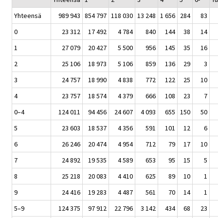
Yhteensä
989 943
854 797
118 030
13 248
1 656
284
83
0
23 312
17 492
4 784
840
144
38
14
1
27 079
20 427
5 500
956
145
35
16
2
25 106
18 973
5 106
859
136
29
3
3
24 757
18 990
4 838
772
122
25
10
4
23 757
18 574
4 379
666
108
23
7
0–4
124 011
94 456
24 607
4 093
655
150
50
5
23 603
18 537
4 356
591
101
12
6
6
26 246
20 474
4 954
712
79
17
10
7
24 892
19 535
4 589
653
95
15
5
8
25 218
20 083
4 410
625
89
10
1
9
24 416
19 283
4 487
561
70
14
1
5–9
124 375
97 912
22 796
3 142
434
68
23