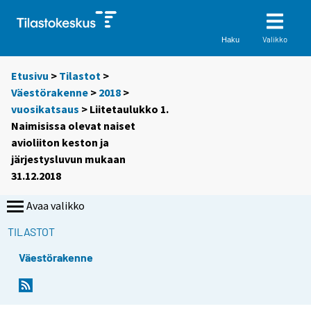
Valikko
Haku
Etusivu
>
Tilastot
>
Väestörakenne
>
2018
>
vuosikatsaus
> Liitetaulukko 1.
Naimisissa olevat naiset
avioliiton keston ja
järjestysluvun mukaan
31.12.2018
Avaa valikko
TILASTOT
Väestörakenne