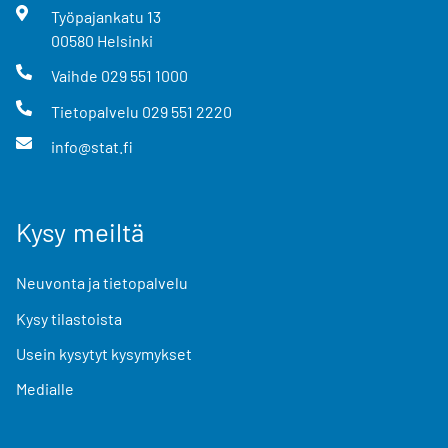
Työpajankatu
13
00580
Helsinki
Vaihde
029 551 1000
Tietopalvelu
029 551 2220
info@stat.fi
Kysy meiltä
Neuvonta ja tietopalvelu
Kysy tilastoista
Usein kysytyt kysymykset
Medialle