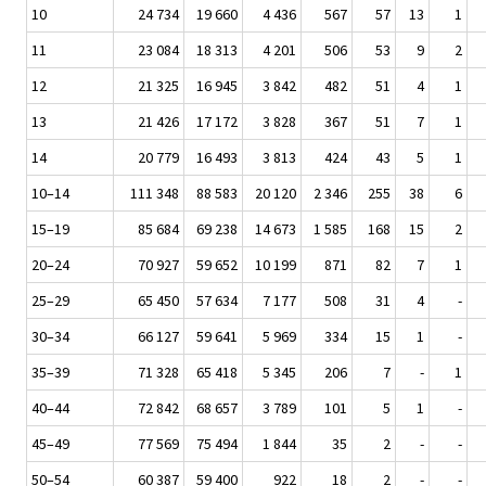
10
24 734
19 660
4 436
567
57
13
1
11
23 084
18 313
4 201
506
53
9
2
12
21 325
16 945
3 842
482
51
4
1
13
21 426
17 172
3 828
367
51
7
1
14
20 779
16 493
3 813
424
43
5
1
10–14
111 348
88 583
20 120
2 346
255
38
6
15–19
85 684
69 238
14 673
1 585
168
15
2
20–24
70 927
59 652
10 199
871
82
7
1
25–29
65 450
57 634
7 177
508
31
4
-
30–34
66 127
59 641
5 969
334
15
1
-
35–39
71 328
65 418
5 345
206
7
-
1
40–44
72 842
68 657
3 789
101
5
1
-
45–49
77 569
75 494
1 844
35
2
-
-
50–54
60 387
59 400
922
18
2
-
-