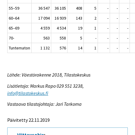
55–59
36 547
36 105
408
5
-
-
-
60–64
17 094
16 939
143
2
-
-
-
65–69
4 559
4 534
19
1
-
-
-
70-
563
558
5
-
-
-
-
Tuntematon
1 132
576
14
1
-
-
-
Lähde: Väestörakenne 2018, Tilastokeskus
Lisätietoja: Markus Rapo 029 551 3238,
info@tilastokeskus.fi
Vastaava tilastojohtaja: Jari Tarkoma
Päivitetty 22.11.2019
Viittausohje
: