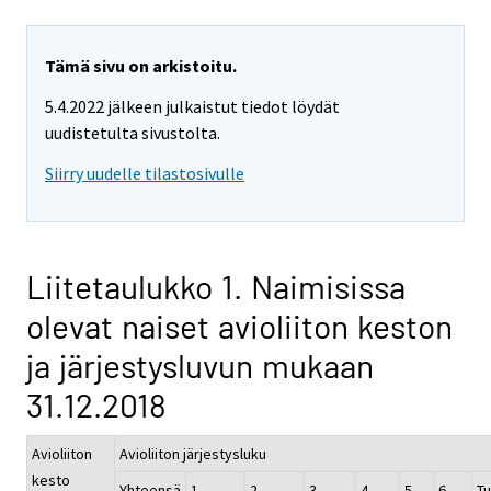
Tämä sivu on arkistoitu.
5.4.2022 jälkeen julkaistut tiedot löydät
uudistetulta sivustolta.
Siirry uudelle tilastosivulle
Liitetaulukko 1. Naimisissa
olevat naiset avioliiton keston
ja järjestysluvun mukaan
31.12.2018
Avioliiton
Avioliiton järjestysluku
kesto
Yhteensä
1
2
3
4
5
6-
T