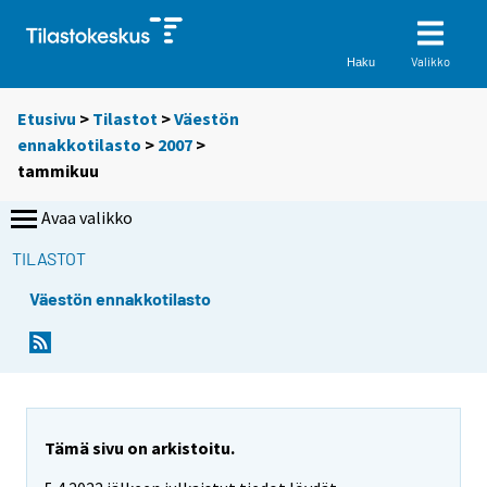
Valikko
Haku
Etusivu
>
Tilastot
>
Väestön
ennakkotilasto
>
2007
>
tammikuu
Avaa valikko
TILASTOT
Väestön ennakkotilasto
Tämä sivu on arkistoitu.