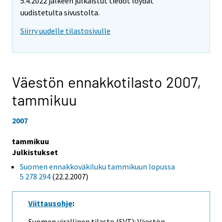
5.4.2022 jälkeen julkaistut tiedot löydät
uudistetulta sivustolta.
Siirry uudelle tilastosivulle
Väestön ennakkotilasto 2007,
tammikuu
2007
tammikuu
Julkistukset
Suomen ennakkoväkiluku tammikuun lopussa
5 278 294
(22.2.2007)
Viittausohje
:
Suomen virallinen tilasto (SVT): Väestön