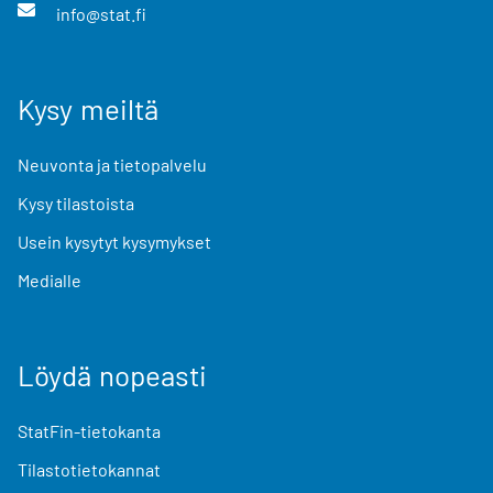
info@stat.fi
Kysy meiltä
Neuvonta ja tietopalvelu
Kysy tilastoista
Usein kysytyt kysymykset
Medialle
Löydä nopeasti
StatFin-tietokanta
Tilastotietokannat