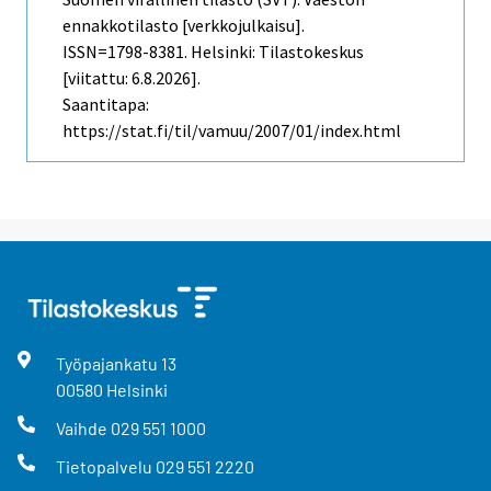
ennakkotilasto [verkkojulkaisu].
ISSN=1798-8381. Helsinki: Tilastokeskus
[viitattu: 6.8.2026].
Saantitapa:
https://stat.fi/til/vamuu/2007/01/index.html
Työpajankatu
13
00580
Helsinki
Vaihde
029 551 1000
Tietopalvelu
029 551 2220