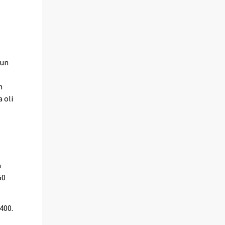
uun
n
 oli
a
50
400.