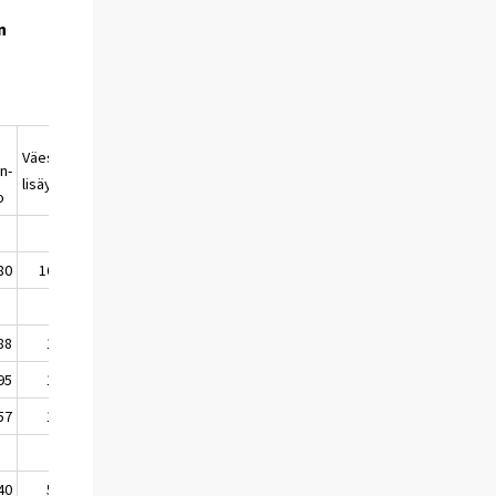
n
Väestön-
n-
Väkiluku
lisäys
o
80
16 608
5 317 092
88
1 812
5 302 296
95
1 658
5 303 954
57
1 587
5 305 541
40
5 057
5 305 541