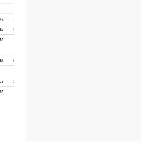
42
2 073
5 307 614
35
2 152
5 309 766
58
2 449
5 312 215
35
6 674
5 312 215
17
2 874
5 315 089
88
2 003
5 317 092