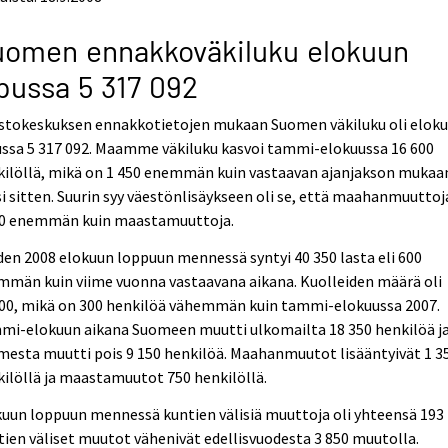
uomen ennakkoväkiluku elokuun
pussa 5 317 092
astokeskuksen ennakkotietojen mukaan Suomen väkiluku oli elok
ussa 5 317 092. Maamme väkiluku kasvoi tammi-elokuussa 16 600
kilöllä, mikä on 1 450 enemmän kuin vastaavan ajanjakson mukaa
i sitten. Suurin syy väestönlisäykseen oli se, että maahanmuuttoja
00 enemmän kuin maastamuuttoja.
en 2008 elokuun loppuun mennessä syntyi 40 350 lasta eli 600
mmän kuin viime vuonna vastaavana aikana. Kuolleiden määrä oli
900, mikä on 300 henkilöä vähemmän kuin tammi-elokuussa 2007.
mi-elokuun aikana Suomeen muutti ulkomailta 18 350 henkilöä j
esta muutti pois 9 150 henkilöä. Maahanmuutot lisääntyivät 1 3
ilöllä ja maastamuutot 750 henkilöllä.
uun loppuun mennessä kuntien välisiä muuttoja oli yhteensä 193 
ien väliset muutot vähenivät edellisvuodesta 3 850 muutolla.