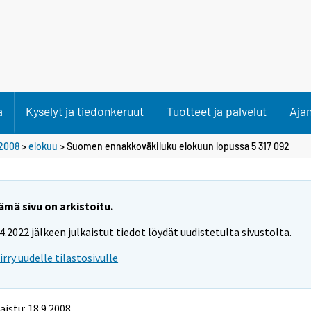
a
Kyselyt ja tiedonkeruut
Tuotteet ja palvelut
Aja
2008
>
elokuu
> Suomen ennakkoväkiluku elokuun lopussa 5 317 092
ämä sivu on arkistoitu.
.4.2022 jälkeen julkaistut tiedot löydät uudistetulta sivustolta.
iirry uudelle tilastosivulle
aistu: 18.9.2008