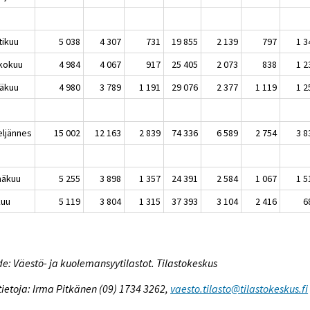
tikuu
5 038
4 307
731
19 855
2 139
797
1 3
kokuu
4 984
4 067
917
25 405
2 073
838
1 2
äkuu
4 980
3 789
1 191
29 076
2 377
1 119
1 2
eljännes
15 002
12 163
2 839
74 336
6 589
2 754
3 8
näkuu
5 255
3 898
1 357
24 391
2 584
1 067
1 5
kuu
5 119
3 804
1 315
37 393
3 104
2 416
6
e: Väestö- ja kuolemansyytilastot. Tilastokeskus
tietoja: Irma Pitkänen (09) 1734 3262,
vaesto.tilasto@tilastokeskus.fi