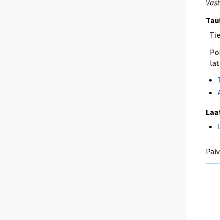
Vast
Tau
Ti
Poi
lat
Laa
Päiv