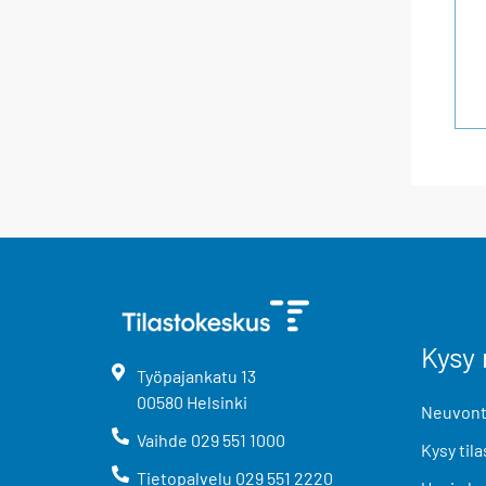
Kysy 
Työpajankatu
13
00580
Helsinki
Neuvonta
Vaihde
029 551 1000
Kysy tila
Tietopalvelu
029 551 2220