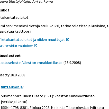
aava tilastojohtaja: Jari Tarkoma
lukot
etokantataulukot
mi tarvitsemiasi tietoja taulukoiksi, tarkastele tietoja kuvioina, t
aa dataa käyttöösi.
Tietokantataulukot ja niiden muuttujat
Arkistoidut taulukot
tuselosteet
Laatuseloste, Väestön ennakkotilasto
(18.9.2008)
itetty 18.9.2008
Viittausohje
:
Suomen virallinen tilasto (SVT): Väestön ennakkotilasto
[verkkojulkaisu].
ISSN=1798-8381.
Elokuu
2008. Helsinki: Tilastokeskus [viitattu: