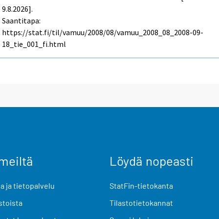
9.8.2026].
Saantitapa:
https://stat.fi/til/vamuu/2008/08/vamuu_2008_08_2008-09-
18_tie_001_fi.html
meiltä
Löydä nopeasti
 ja tietopalvelu
StatFin-tietokanta
stoista
Tilastotietokannat