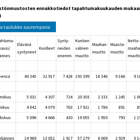
stönmuutosten ennakkotiedot tapahtumakuukauden mukaa
8
a taulukko suurempana
ahtuma-
Synty-
Kuntien
Netto-
Elävänä
Maahan-
Maasta-
kausi/
Kuolleet
neiden
välinen
maaha
syntyneet
muutto
muutto
jännes
enemm.
muutto
muutt
eensä
40 345
32 917
7 428
193 399
18 346
9 166
9 1
mikuu
5 031
4 307
724
20 303
2 333
1 245
1 0
mikuu
4 842
4 079
763
17 921
1 786
891
8
liskuu
5 096
4 666
430
19 055
1 950
793
1 1
eljännes
14 969
13 052
1 917
57 279
6 069
2 929
3 1