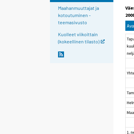
Väe
Maahanmuuttajat ja
200
kotoutuminen -
teemasivusto
Ava
Kuolleet viikoittain
Tap
(kokeellinen tilasto)
kuu
nel
Yht
Tam
Hel
Maa
1. n