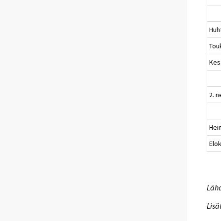
Huh
Tou
Kes
2. n
Hei
Elo
Lähd
Lisä